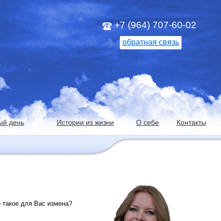
+7 (964) 707-60-02
обратная связь
ый день
Истории из жизни
О себе
Контакты
о такое для Вас измена?