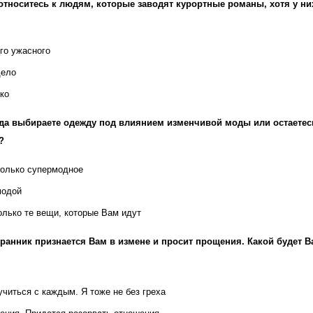
относитесь к людям, которые заводят курортные романы, хотя у ни
его ужасного
дело
ко
да выбираете одежду под влиянием изменчивой моды или остаетес
?
только супермодное
модой
олько те вещи, которые Вам идут
ранник признается Вам в измене и просит прощения. Какой будет 
учиться с каждым. Я тоже не без греха