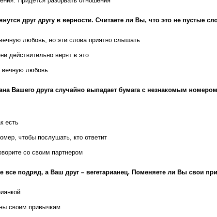
ения. Придется разорвать отношения
янутся друг другу в верности. Считаете ли Вы, что это не пустые сл
 вечную любовь, но эти слова приятно слышать
они действительно верят в это
в вечную любовь
ана Вашего друга случайно выпадает бумага с незнакомым номеро
к есть
омер, чтобы послушать, кто ответит
оворите со своим партнером
е все подряд, а Ваш друг – вегетарианец. Поменяете ли Вы свои п
рианкой
ны своим привычкам