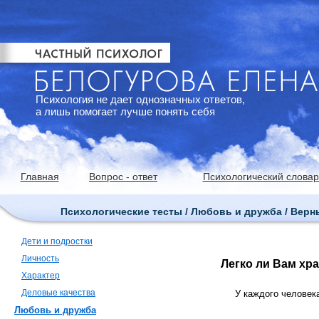
Психология не дает однозначных ответов,
а лишь помогает лучше понять себя
Главная
Вопрос - ответ
Психологический словар
Психологические тесты / Любовь и дружба / Верн
Дети и подростки
Личность
Легко ли Вам хр
Характер
Деловые качества
У каждого человека
Любовь и дружба