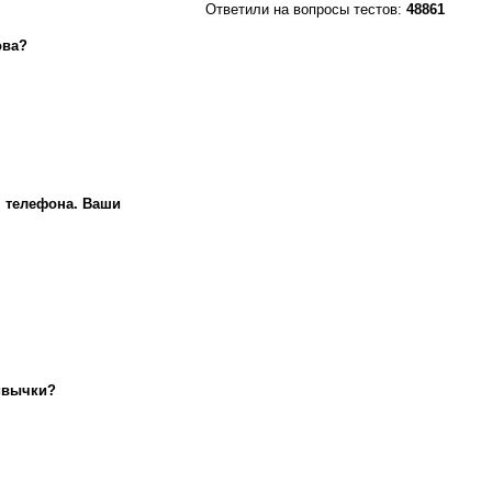
Ответили на вопросы тестов:
48861
ова?
м телефона. Ваши
ривычки?