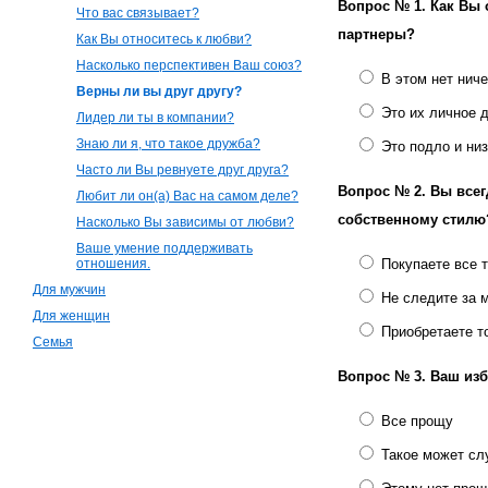
Вопрос № 1.
Как Вы 
Что вас связывает?
партнеры?
Как Вы относитесь к любви?
Насколько перспективен Ваш союз?
В этом нет нич
Верны ли вы друг другу?
Это их личное 
Лидер ли ты в компании?
Знаю ли я, что такое дружба?
Это подло и низ
Часто ли Вы ревнуете друг друга?
Вопрос № 2.
Вы всег
Любит ли он(а) Вас на самом деле?
собственному стилю
Насколько Вы зависимы от любви?
Ваше умение поддерживать
отношения.
Покупаете все 
Для мужчин
Не следите за 
Для женщин
Приобретаете т
Семья
Вопрос № 3.
Ваш изб
Все прощу
Такое может сл