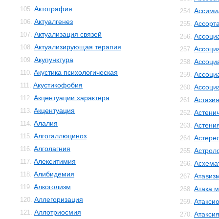
Актография
105.
Ассими
254.
Актуалгенез
106.
Ассорт
255.
Актуализация связей
107.
Ассоци
256.
Актуализирующая терапия
108.
Ассоци
257.
Акупунктура
109.
Ассоци
258.
Акустика психологическая
110.
Ассоци
259.
Акустикофобия
111.
Ассоци
260.
Акцентуации характера
112.
Астази
261.
Акцентуация
113.
Астенич
262.
Алалия
114.
Астени
263.
Алгогаллюциноз
115.
Астере
264.
Алголагния
116.
Астрол
265.
Алекситимия
117.
Асхема
266.
Алибидемия
118.
Атавиз
267.
Алкоголизм
119.
Атака м
268.
Аллегоризация
120.
Атакси
269.
Аллотриосмия
121.
Атакси
270.