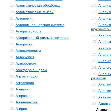
Автоматическая обработка
Анализ
19.
172.
Автоматические мысли
Анализ
20.
173.
Автономия
Анализ
21.
174.
Автономная нервная система
Аналит
22.
175.
вкусовых о
Авторитарность
23.
Аналит
176.
Авторитарный стиль воспитания
24.
Аналит
177.
Авторитет
25.
Аналит
178.
Автосимволизм
26.
Аналог
179.
Автоскопия
27.
Анальг
180.
Автоэротизм
28.
Анальг
181.
Агасфера синдром
29.
Анальн
182.
Агглютинация
30.
развития
Аггравация
31.
Анальн
183.
Агевзия
32.
Ананка
184.
Агеразия
33.
Ананка
185.
Агипногнозия
34.
Ананке
186.
Агирия
35.
Ананке
—