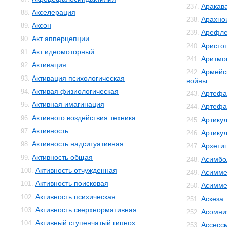
Аракав
237.
Акселерация
88.
Арахно
238.
Аксон
89.
Арефле
239.
Акт апперцепции
90.
Аристо
240.
Акт идеомоторный
91.
Аритмо
241.
Активация
92.
Армейс
242.
Активация психологическая
93.
войны
Активая физиологическая
94.
Артефа
243.
Активная имагинация
95.
Артефа
244.
Активного воздействия техника
96.
Артику
245.
Активность
97.
Артику
246.
Активность надситуативная
98.
Архети
247.
Активность общая
99.
Асимбо
248.
Активность отчужденная
100.
Асимме
249.
Активность поисковая
101.
Асимме
250.
Активность психическая
102.
Аскеза
251.
Активность сверхнормативная
103.
Асомни
252.
Активный ступенчатый гипноз
104.
Ассесс
253.