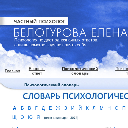
Психология не дает однозначных ответов,
а лишь помогает лучше понять себя
Вопрос -
Психологический
Психо
Главная
ответ
словарь
Психологический словарь
А
Б
В
Г
Д
Е
Ж
З
И
Й
К
Л
М
Н
О
П
Щ
Э
Ю
Я
(слов в словаре - 3072)