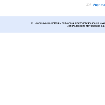
Аэрофа
305.
© Belogurova.ru (помощь психолога, психологическое консул
Использование материалов сайт