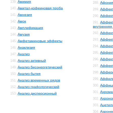
Амимия
139.
Афони
288.
Амитал-кофеиновая проба
140.
Аффект
289.
Амнезия
141.
Аффект
290.
Амок
142.
Аффект
291.
внутренняя
Амплификация
143.
Аффект
292.
Амузия
144.
Аффект
293.
Амфетаминовые эффекты
145.
Аффект
294.
Анаклизия
146.
Аффект
295.
Анализ
147.
Аффект
296.
Анализ активный
148.
Аффек
297.
Анализ биоэнергетический
149.
Аффер
298.
Анализ бытия
150.
Аффил
299.
Анализ временных рядов
151.
Аффиц
300.
Анализ графологический
152.
Ахрома
301.
Анализ дисперсионный
153.
Ахроно
302.
Ацетил
303.
Аэроне
304.