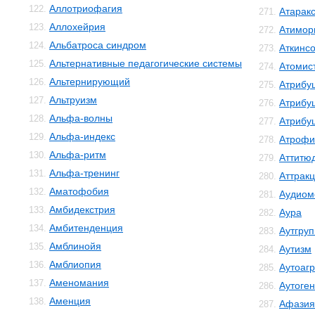
Аллотриофагия
122.
Атарак
271.
Аллохейрия
123.
Атимор
272.
Альбатроса синдром
124.
Аткинс
273.
Альтернативные педагогические системы
125.
Атомис
274.
Альтернирующий
126.
Атрибу
275.
Альтруизм
127.
Атрибу
276.
Альфа-волны
128.
Атрибу
277.
Альфа-индекс
129.
Атрофи
278.
Альфа-ритм
130.
Аттитю
279.
Альфа-тренинг
131.
Аттрак
280.
Аматофобия
132.
Аудиом
281.
Амбидекстрия
133.
Аура
282.
Амбитенденция
134.
Аутгру
283.
Амблинойя
135.
Аутизм
284.
Амблиопия
136.
Аутоаг
285.
Аменомания
137.
Аутоге
286.
Аменция
138.
Афазия
287.