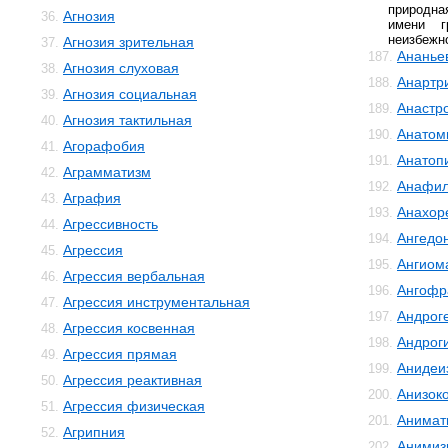
природна
Агнозия
36.
имени г
неизбежн
Агнозия зрительная
37.
Ананье
187.
Агнозия слуховая
38.
Анартр
188.
Агнозия социальная
39.
Анастр
189.
Агнозия тактильная
40.
Анатом
190.
Агорафобия
41.
Анатоп
191.
Аграмматизм
42.
Анафил
192.
Аграфия
43.
Анахор
193.
Агрессивность
44.
Ангедо
194.
Агрессия
45.
Ангиом
195.
Агрессия вербальная
46.
Ангофр
196.
Агрессия инструментальная
47.
Андрог
197.
Агрессия косвенная
48.
Андрог
198.
Агрессия прямая
49.
Анидеи
199.
Агрессия реактивная
50.
Анизок
200.
Агрессия физическая
51.
Анимат
201.
Агрипния
52.
Анимиз
202.