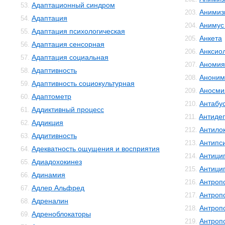
Адаптационный синдром
53.
Анимиз
203.
Адаптация
54.
Анимус
204.
Адаптация психологическая
55.
Анкета
205.
Адаптация сенсорная
56.
Анксио
206.
Адаптация социальная
57.
Аномия
207.
Адаптивность
58.
Аноним
208.
Адаптивность социокультурная
59.
Аносми
209.
Адаптометр
60.
Антабу
210.
Аддиктивный процесс
61.
Антиде
211.
Аддикция
62.
Антило
212.
Аддитивность
63.
Антипс
213.
Адекватность ощущения и восприятия
64.
Антици
214.
Адиадохокинез
65.
Антици
215.
Адинамия
66.
Антроп
216.
Адлер Альфред
67.
Антроп
217.
Адреналин
68.
Антроп
218.
Адреноблокаторы
69.
Антроп
219.