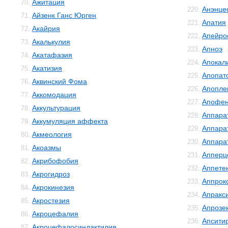
Ажитация
70.
Анэнце
220.
Айзенк Ганс Юрген
71.
Апатия
221.
Акайрия
72.
Апейро
222.
Акалькулия
73.
Апноэ
223.
Акатафазия
74.
Апокал
224.
Акатизия
75.
Апопат
225.
Аквинский Фома
76.
Апопле
226.
Аккомодация
77.
Апофе
227.
Аккультурация
78.
Аппара
228.
Аккумуляция аффекта
79.
Аппара
229.
Акмеология
80.
Аппара
230.
Акоазмы
81.
Апперц
231.
Акрибофобия
82.
Аппете
232.
Акрогидроз
83.
Аппрок
233.
Акрокинезия
84.
Апракс
234.
Акростезия
85.
Апрозе
235.
Акроцефалия
86.
Апсити
236.
Акроцефалосиндактилия
87.