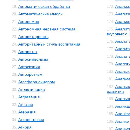
Автоматическая обработка
Анализ
19.
172.
Автоматические мысли
Анализ
20.
173.
Автономия
Анализ
21.
174.
Автономная нервная система
Аналит
22.
175.
вкусовых о
Авторитарность
23.
Аналит
176.
Авторитарный стиль воспитания
24.
Аналит
177.
Авторитет
25.
Аналит
178.
Автосимволизм
26.
Аналог
179.
Автоскопия
27.
Анальг
180.
Автоэротизм
28.
Анальг
181.
Агасфера синдром
29.
Анальн
182.
Агглютинация
30.
развития
Аггравация
31.
Анальн
183.
Агевзия
32.
Ананка
184.
Агеразия
33.
Ананка
185.
Агипногнозия
34.
Ананке
186.
Агирия
35.
Ананье
187.