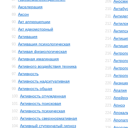
Аносми
209.
Акселерация
88.
Антабу
210.
Аксон
89.
Антиде
211.
Акт апперцепции
90.
Антило
212.
Акт идеомоторный
91.
Антипс
213.
Активация
92.
Антици
214.
Активация психологическая
93.
Антици
215.
Активая физиологическая
94.
Антроп
216.
Активная имагинация
95.
Антроп
217.
Активного воздействия техника
96.
Антроп
218.
Активность
97.
Антроп
219.
Активность надситуативная
98.
Анэнце
220.
Активность общая
99.
Апатия
221.
Активность отчужденная
100.
Апейро
222.
Активность поисковая
101.
Апноэ
223.
Активность психическая
102.
Апокал
224.
Активность сверхнормативная
103.
Апопат
225.
Активный ступенчатый гипноз
104.
Апопле
226.