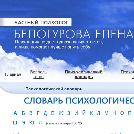
Психология не дает однозначных ответов,
а лишь помогает лучше понять себя
Вопрос -
Психологический
Психо
Главная
ответ
словарь
Психологический словарь
А
Б
В
Г
Д
Е
Ж
З
И
Й
К
Л
М
Н
О
П
Щ
Э
Ю
Я
(слов в словаре - 3072)