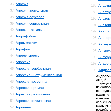
Агнозия
36.
Анартр
188.
Агнозия зрительная
37.
Анастр
189.
Агнозия слуховая
38.
Анатом
190.
Агнозия социальная
39.
Анатоп
191.
Агнозия тактильная
40.
Анафил
192.
Агорафобия
41.
Анахор
193.
Аграмматизм
42.
Ангедо
194.
Аграфия
43.
Ангиом
195.
Агрессивность
44.
Ангофр
196.
Агрессия
45.
Андрог
197.
Агрессия вербальная
46.
Андрог
198.
Агрессия инструментальная
47.
Андроги
людей, 
Агрессия косвенная
48.
традицио
психолог
Агрессия прямая
49.
исследов
Агрессия реактивная
50.
различи
возник
Агрессия физическая
51.
особен
мальчиков
Агрипния
52.
воздейс