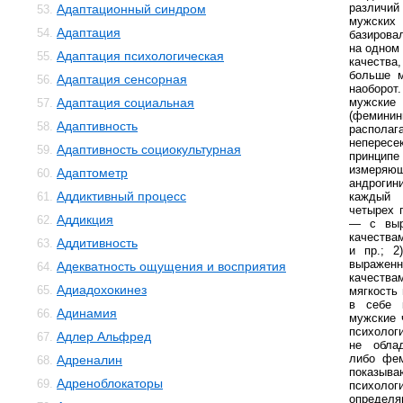
различий
Адаптационный синдром
53.
мужски
Адаптация
54.
базирова
на одном
Адаптация психологическая
55.
качеств
больше м
Адаптация сенсорная
56.
наоборо
Адаптация социальная
мужски
57.
(феминин
Адаптивность
58.
распола
неперес
Адаптивность социокультурная
59.
принцип
измеряющ
Адаптометр
60.
андроги
Аддиктивный процесс
61.
каждый 
четырех 
Аддикция
62.
— с выр
качества
Аддитивность
63.
и пр.; 
выраже
Адекватность ощущения и восприятия
64.
качества
Адиадохокинез
65.
мягкость 
в себе 
Адинамия
66.
мужские 
психолог
Адлер Альфред
67.
не обла
либо фем
Адреналин
68.
показыв
Адреноблокаторы
69.
психолог
определ