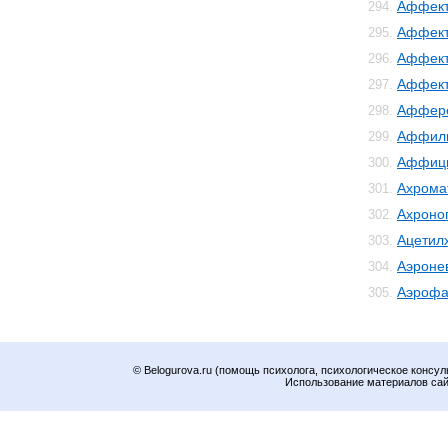
Аффект
294.
Аффект
295.
Аффект
296.
Аффек
297.
Аффер
298.
Аффил
299.
Аффиц
300.
Ахрома
301.
Ахроно
302.
Ацетил
303.
Аэроне
304.
Аэрофа
305.
© Belogurova.ru (помощь психолога, психологическое консул
Использование материалов сайт