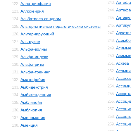
Артефа
243.
Аллотриофагия
122.
Артефа
244.
Аллохейрия
123.
Артику
245.
Альбатроса синдром
124.
Артику
246.
Альтернативные педагогические системы
125.
Архети
247.
Альтернирующий
126.
Асимбо
248.
Альтруизм
127.
Асимме
249.
Альфа-волны
128.
Асимме
250.
Альфа-индекс
129.
Аскеза
251.
Альфа-ритм
130.
Асомни
252.
Альфа-тренинг
131.
Ассесс
253.
Аматофобия
132.
Ассими
254.
Амбидекстрия
133.
Ассорт
255.
Амбитенденция
134.
Ассоци
256.
Амблинойя
135.
Ассоци
257.
Амблиопия
136.
Ассоци
258.
Аменомания
137.
Ассоци
259.
Аменция
138.