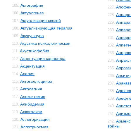
Актография
105.
Апофе
227.
Актуалгенез
106.
Аппара
228.
Актуализация связей
107.
Аппара
229.
Актуализирующая терапия
108.
Аппара
230.
Акупунктура
109.
Апперц
231.
Акустика психологическая
110.
Аппете
232.
Акустикофобия
111.
Аппрок
233.
Акцентуации характера
112.
Апракс
234.
Акцентуация
113.
Апрозе
235.
Алалия
114.
Апсити
236.
Алгогаллюциноз
115.
Аракав
237.
Алголагния
116.
Арахно
238.
Алекситимия
117.
Арефле
239.
Алибидемия
118.
Аристо
240.
Алкоголизм
119.
Аритмо
241.
Аллегоризация
120.
Армейс
242.
войны
Аллотриосмия
121.