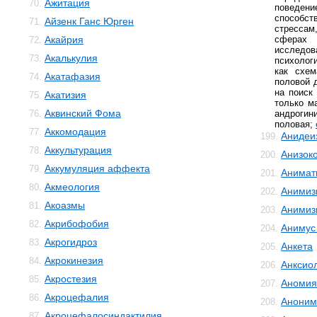
Ажитация
70.
поведени
способст
Айзенк Ганс Юрген
71.
стрессам
Акайрия
сферах 
72.
исслед
Акалькулия
73.
психологи
как схем
Акатафазия
74.
половой 
на поиск
Акатизия
75.
только м
Аквинский Фома
76.
андро
половая;
Аккомодация
77.
Анидеи
199.
Аккультурация
78.
Анизок
200.
Аккумуляция аффекта
79.
Анимат
201.
Акмеология
80.
Анимиз
202.
Акоазмы
81.
Анимиз
203.
Акрибофобия
82.
Анимус
204.
Акрогидроз
83.
Анкета
205.
Акрокинезия
84.
Анксио
206.
Акростезия
85.
Аномия
207.
Акроцефалия
86.
Аноним
208.
Акроцефалосиндактилия
87.