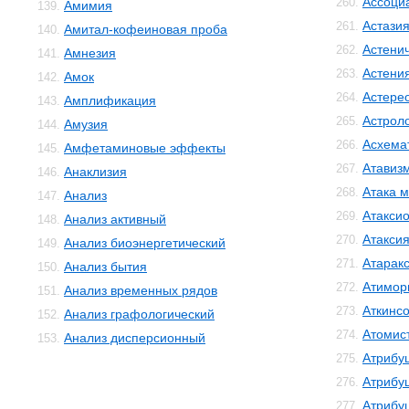
Ассоци
260.
Амимия
139.
Астази
261.
Амитал-кофеиновая проба
140.
Астенич
262.
Амнезия
141.
Астени
263.
Амок
142.
Астере
264.
Амплификация
143.
Астрол
265.
Амузия
144.
Асхема
266.
Амфетаминовые эффекты
145.
Атавиз
267.
Анаклизия
146.
Атака м
268.
Анализ
147.
Атакси
269.
Анализ активный
148.
Атакси
270.
Анализ биоэнергетический
149.
Атарак
271.
Анализ бытия
150.
Атимор
272.
Анализ временных рядов
151.
Аткинс
273.
Анализ графологический
152.
Атомис
274.
Анализ дисперсионный
153.
Атрибу
275.
Атрибу
276.
Атрибу
277.