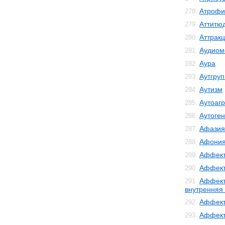
Атрофи
278.
Аттитю
279.
Аттрак
280.
Аудиом
281.
Аура
282.
Аутгру
283.
Аутизм
284.
Аутоаг
285.
Аутоге
286.
Афазия
287.
Афони
288.
Аффект
289.
Аффект
290.
Аффект
291.
внутренняя
Аффект
292.
Аффект
293.