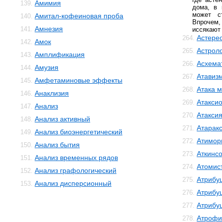
Амимия
139.
дома, в 
может с
Амитал-кофеиновая проба
140.
Впрочем
Амнезия
141.
иссякают
Астере
264.
Амок
142.
Астрол
265.
Амплификация
143.
Асхема
266.
Амузия
144.
Атавиз
267.
Амфетаминовые эффекты
145.
Атака м
268.
Анаклизия
146.
Атакси
269.
Анализ
147.
Атакси
270.
Анализ активный
148.
Атарак
271.
Анализ биоэнергетический
149.
Атимор
272.
Анализ бытия
150.
Аткинс
273.
Анализ временных рядов
151.
Атомис
274.
Анализ графологический
152.
Атрибу
275.
Анализ дисперсионный
153.
Атрибу
276.
Атрибу
277.
Атрофи
278.