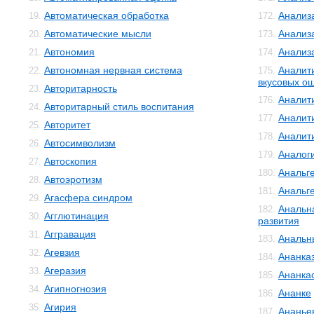
Автоматическая обработка
Анализ
19.
172.
Автоматические мысли
Анализ
20.
173.
Автономия
Анализ
21.
174.
Автономная нервная система
Аналит
22.
175.
вкусовых о
Авторитарность
23.
Аналит
176.
Авторитарный стиль воспитания
24.
Аналит
177.
Авторитет
25.
Аналит
178.
Автосимволизм
26.
Аналог
179.
Автоскопия
27.
Анальг
180.
Автоэротизм
28.
Анальг
181.
Агасфера синдром
29.
Анальн
182.
Агглютинация
30.
развития
Аггравация
31.
Анальн
183.
Агевзия
32.
Ананка
184.
Агеразия
33.
Ананка
185.
Агипногнозия
34.
Ананке
186.
Агирия
35.
Ананье
187.