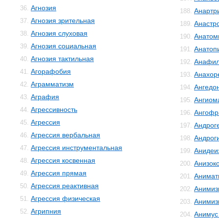
Агнозия
36.
Анартр
188.
Агнозия зрительная
37.
Анастр
189.
Агнозия слуховая
38.
Анатом
190.
Агнозия социальная
39.
Анатоп
191.
Агнозия тактильная
40.
Анафил
192.
Агорафобия
41.
Анахор
193.
Аграмматизм
42.
Ангедо
194.
Аграфия
43.
Ангиом
195.
Агрессивность
44.
Ангофр
196.
Агрессия
45.
Андрог
197.
Агрессия вербальная
46.
Андрог
198.
Агрессия инструментальная
47.
Анидеи
199.
Агрессия косвенная
48.
Анизок
200.
Агрессия прямая
49.
Анимат
201.
Агрессия реактивная
50.
Анимиз
202.
Агрессия физическая
51.
Анимиз
203.
Агрипния
52.
Анимус
204.