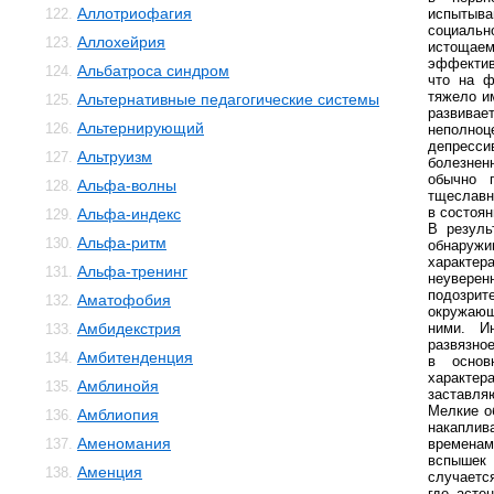
Аллотриофагия
122.
испытыв
социал
Аллохейрия
123.
истоща
эффектив
Альбатроса синдром
124.
что на ф
тяжело и
Альтернативные педагогические системы
125.
развивае
Альтернирующий
126.
неполноц
депрес
Альтруизм
127.
болезне
обычно 
Альфа-волны
128.
тщеславн
в состоян
Альфа-индекс
129.
В резуль
Альфа-ритм
130.
обнаружи
характер
Альфа-тренинг
131.
неувер
подозр
Аматофобия
132.
окружающ
Амбидекстрия
ними. Ин
133.
развязно
Амбитенденция
134.
в основ
характера
Амблинойя
135.
застав
Мелкие о
Амблиопия
136.
накапли
Аменомания
137.
времена
вспышек
Аменция
138.
случается
где асте