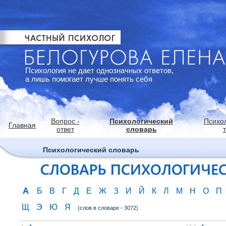
Психология не дает однозначных ответов,
а лишь помогает лучше понять себя
Вопрос -
Психологический
Психо
Главная
ответ
словарь
Психологический словарь
А
Б
В
Г
Д
Е
Ж
З
И
Й
К
Л
М
Н
О
П
Щ
Э
Ю
Я
(слов в словаре - 3072)