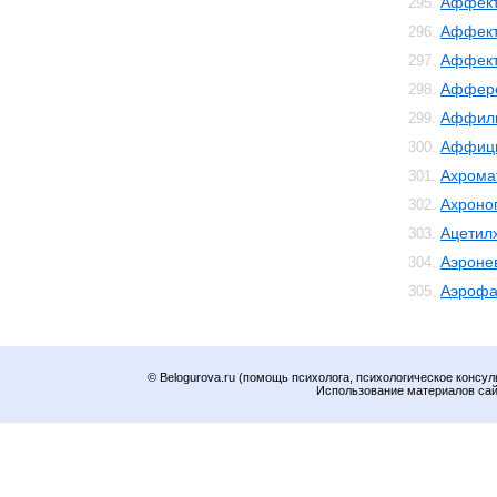
Аффект
295.
Аффект
296.
Аффек
297.
Аффер
298.
Аффил
299.
Аффиц
300.
Ахрома
301.
Ахроно
302.
Ацетил
303.
Аэроне
304.
Аэрофа
305.
© Belogurova.ru (помощь психолога, психологическое консул
Использование материалов сайт