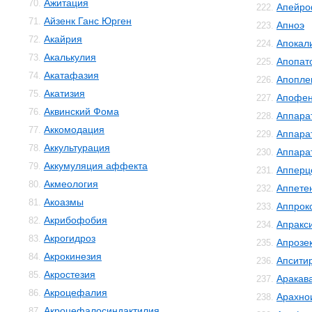
Ажитация
70.
Апейро
222.
Айзенк Ганс Юрген
71.
Апноэ
223.
Акайрия
72.
Апокал
224.
Акалькулия
73.
Апопат
225.
Акатафазия
74.
Апопле
226.
Акатизия
75.
Апофе
227.
Аквинский Фома
76.
Аппара
228.
Аккомодация
77.
Аппара
229.
Аккультурация
78.
Аппара
230.
Аккумуляция аффекта
79.
Апперц
231.
Акмеология
80.
Аппете
232.
Акоазмы
81.
Аппрок
233.
Акрибофобия
82.
Апракс
234.
Акрогидроз
83.
Апрозе
235.
Акрокинезия
84.
Апсити
236.
Акростезия
85.
Аракав
237.
Акроцефалия
86.
Арахно
238.
Акроцефалосиндактилия
87.