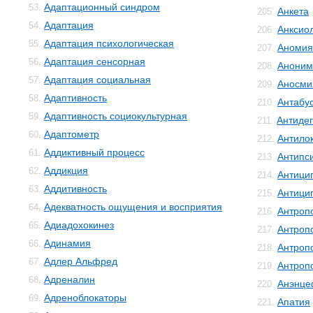
Адаптационный синдром
53.
Анкета
205.
Адаптация
54.
Анксио
206.
Адаптация психологическая
55.
Аномия
207.
Адаптация сенсорная
56.
Аноним
208.
Адаптация социальная
57.
Аносми
209.
Адаптивность
58.
Антабу
210.
Адаптивность социокультурная
59.
Антиде
211.
Адаптометр
60.
Антило
212.
Аддиктивный процесс
61.
Антипс
213.
Аддикция
62.
Антици
214.
Аддитивность
63.
Антици
215.
Адекватность ощущения и восприятия
64.
Антроп
216.
Адиадохокинез
65.
Антроп
217.
Адинамия
66.
Антроп
218.
Адлер Альфред
67.
Антроп
219.
Адреналин
68.
Анэнце
220.
Адреноблокаторы
69.
Апатия
221.