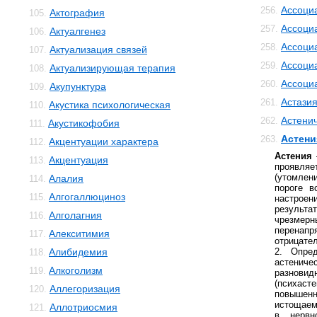
Ассоци
256.
Актография
105.
Ассоци
257.
Актуалгенез
106.
Ассоци
258.
Актуализация связей
107.
Ассоци
259.
Актуализирующая терапия
108.
Ассоци
260.
Акупунктура
109.
Астази
261.
Акустика психологическая
110.
Астенич
262.
Акустикофобия
111.
Астени
263.
Акцентуации характера
112.
Астения
—
Акцентуация
113.
проявля
(утомле
Алалия
114.
пороге в
Алгогаллюциноз
115.
настроен
результ
Алголагния
116.
чрезмер
перен
Алекситимия
117.
отрицате
Алибидемия
2. Опре
118.
астени
Алкоголизм
119.
разновид
(психас
Аллегоризация
120.
повышен
истощаем
Аллотриосмия
121.
в нервн