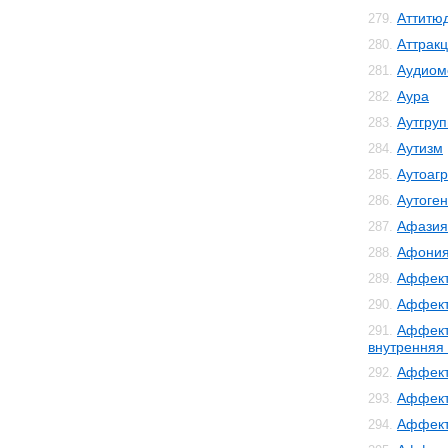
Аттитю
279.
Аттрак
280.
Аудиом
281.
Аура
282.
Аутгру
283.
Аутизм
284.
Аутоаг
285.
Аутоге
286.
Афазия
287.
Афони
288.
Аффект
289.
Аффект
290.
Аффект
291.
внутренняя
Аффект
292.
Аффект
293.
Аффект
294.