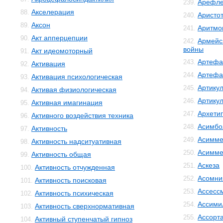
Арефле
239.
Акселерация
88.
Аристо
240.
Аксон
89.
Аритмо
241.
Акт апперцепции
90.
Армейс
242.
войны
Акт идеомоторный
91.
Артефа
243.
Активация
92.
Артефа
244.
Активация психологическая
93.
Артику
245.
Активая физиологическая
94.
Артику
246.
Активная имагинация
95.
Архети
247.
Активного воздействия техника
96.
Асимбо
248.
Активность
97.
Асимме
249.
Активность надситуативная
98.
Асимме
250.
Активность общая
99.
Аскеза
251.
Активность отчужденная
100.
Асомни
252.
Активность поисковая
101.
Ассесс
253.
Активность психическая
102.
Ассими
254.
Активность сверхнормативная
103.
Ассорт
255.
Активный ступенчатый гипноз
104.