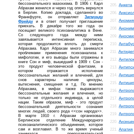
бессознательного мазохизма. В 1906 г. Карл
Анкета
205.
Абрахам женился и через год опять вернулся
в Берлин. Копию доклада, сделанного во
Анксио
206.
Франкфурте, он отправляет
Зигмунду
Аномия
207.
Фрейду
и в ответ получает приглашение
приехать. В декабре того же года он
Аноним
208.
посещает великого психоаналитика в Вене.
Со следующего года между ними
Аносми
209.
завязывается интенсивная переписка,
Антабу
которая продолжится вплоть до смерти
210.
Абрахама. Карл Абрахам много занимался
Антиде
211.
проблемами применения психоанализа к
мифологии, и его выводы были отражены в
Антило
212.
книге Сон и миф, вышедший в 1909 г. Сон -
это продукт человеческой фантазии, в
Антипс
213.
котором отражается исполнение
Антици
214.
бессознательных желаний и влечений, для
снов характерны наличие цензуры,
Антици
215.
вытеснения, смещения и т.д. По мнению
Абрахама, в мифах также выражаются
Антроп
216.
бессознательные желания и влечения, но
только не отдельного индивида, а целой
Антроп
217.
нации. Таким образом, миф - это продукт
Антроп
218.
бессознательной деятельности сознания
многих людей, своего рода <<сон народа>>.
Антроп
219.
В марте 1910 г. Абрахам организовал
Берлинское отделение Международного
Анэнце
220.
психоаналитического объединения, которое
сам и возглавил. В то же время ученый
Апатия
221.
занимался преподавательской