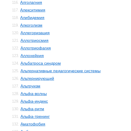
Алголагния
116.
Алекситимия
117.
Алибидемия
118.
Алкоголизм
119.
Аллегоризация
120.
Аллотриосмия
121.
Аллотриофагия
122.
Аллохейрия
123.
Альбатроса синдром
124.
Альтернативные педагогические системы
125.
Альтернирующий
126.
Альтруизм
127.
Альфа-волны
128.
Альфа-индекс
129.
Альфа-ритм
130.
Альфа-тренинг
131.
Аматофобия
132.