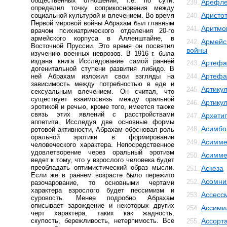
общественных отношений, т.е. по сути,
Арефле
239.
определил точку соприкосновения между
Аристо
социальной культурой и влечением. Во время
240.
Первой мировой войны Абрахам был главным
Аритмо
241.
врачом психиатрического отделения 20-го
армейского корпуса в Алленштайне, в
Армейс
242.
Восточной Пруссии. Это время он посвятил
войны
изучению военных неврозов. В 1916 г. была
издана книга Исследование самой ранней
Артефа
243.
догенитальной ступени развития либидо. В
Артефа
ней Абрахам изложил свои взгляды на
244.
зависимость между потребностью в еде и
Артику
245.
сексуальным влечением. Он считал, что
существует взаимосвязь между оральной
Артику
246.
эротикой и речью, кроме того, имеется также
связь этих явлений с расстройствами
Архети
247.
аппетита. Исследуя две основные формы
Асимбо
248.
ротовой активности, Абрахам обосновал роль
оральной эротики в формировании
Асимме
249.
человеческого характера. Непосредственное
удовлетворение через оральный эротизм
Асимме
250.
ведет к тому, что у взрослого человека будет
преобладать оптимистический образ мысли.
Аскеза
251.
Если же в раннем возрасте было пережито
Асомни
252.
разочарование, то основными чертами
характера взрослого будет пессимизм и
Ассесс
253.
суровость. Менее подробно Абрахам
описывает зарождение и некоторых других
Ассими
254.
черт характера, таких как жадность,
скупость, бережливость, нетерпимость. Все
Ассорт
255.