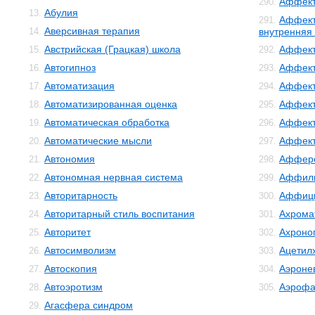
Аффект
290.
Абулия
13.
Аффект
291.
Аверсивная терапия
14.
внутренняя
Австрийская (Грацкая) школа
Аффект
15.
292.
Автогипноз
Аффект
16.
293.
Автоматизация
Аффект
17.
294.
Автоматизированная оценка
Аффект
18.
295.
Автоматическая обработка
Аффект
19.
296.
Автоматические мысли
Аффек
20.
297.
Автономия
Аффер
21.
298.
Автономная нервная система
Аффил
22.
299.
Авторитарность
Аффиц
23.
300.
Авторитарный стиль воспитания
Ахрома
24.
301.
Авторитет
Ахроно
25.
302.
Автосимволизм
Ацетил
26.
303.
Автоскопия
Аэроне
27.
304.
Автоэротизм
Аэрофа
28.
305.
Агасфера синдром
29.