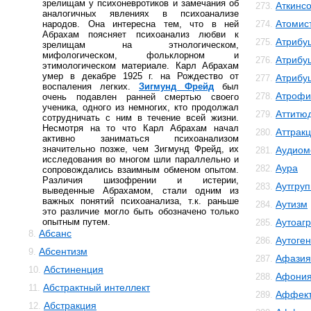
зрелищам у психоневротиков и замечания об
Аткинс
273.
аналогичных явлениях в психоанализе
Атомис
народов. Она интересна тем, что в ней
274.
Абрахам поясняет психоанализ любви к
Атрибу
275.
зрелищам на этнологическом,
мифологическом, фольклорном и
Атрибу
276.
этимологическом материале. Карл Абрахам
умер в декабре 1925 г. на Рождество от
Атрибу
277.
воспаления легких.
Зигмунд Фрейд
был
Атрофи
278.
очень подавлен ранней смертью своего
ученика, одного из немногих, кто продолжал
Аттитю
279.
сотрудничать с ним в течение всей жизни.
Несмотря на то что Карл Абрахам начал
Аттрак
280.
активно заниматься психоанализом
значительно позже, чем Зигмунд Фрейд, их
Аудиом
281.
исследования во многом шли параллельно и
Аура
282.
сопровождались взаимным обменом опытом.
Различия шизофрении и истерии,
Аутгру
283.
выведенные Абрахамом, стали одним из
важных понятий психоанализа, т.к. раньше
Аутизм
284.
это различие могло быть обозначено только
опытным путем.
Аутоаг
285.
Абсанс
8.
Аутоге
286.
Абсентизм
9.
Афазия
287.
Абстиненция
10.
Афони
288.
Абстрактный интеллект
11.
Аффект
289.
Абстракция
12.