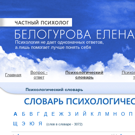
Психология не дает однозначных ответов,
а лишь помогает лучше понять себя
Вопрос -
Психологический
Психо
Главная
ответ
словарь
Психологический словарь
А
Б
В
Г
Д
Е
Ж
З
И
Й
К
Л
М
Н
О
П
Щ
Э
Ю
Я
(слов в словаре - 3072)