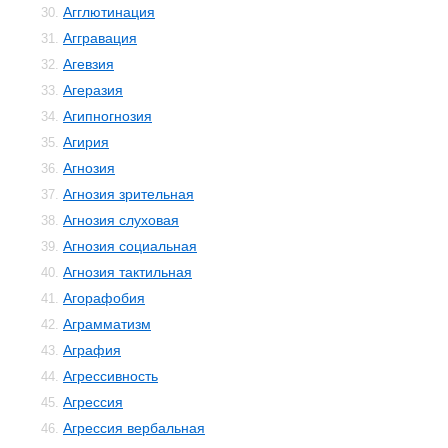
Агглютинация
30.
Аггравация
31.
Агевзия
32.
Агеразия
33.
Агипногнозия
34.
Агирия
35.
Агнозия
36.
Агнозия зрительная
37.
Агнозия слуховая
38.
Агнозия социальная
39.
Агнозия тактильная
40.
Агорафобия
41.
Аграмматизм
42.
Аграфия
43.
Агрессивность
44.
Агрессия
45.
Агрессия вербальная
46.