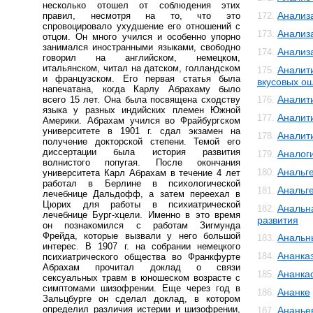
несколько отошел от соблюдения этих
Анализ
правил, несмотря на то, что это
172.
спровоцировало ухудшение его отношений с
Анализ
173.
отцом. Он много учился и особенно упорно
занимался иностранными языками, свободно
Анализ
174.
говорил на английском, немецком,
итальянском, читал на датском, голландском
Аналит
175.
и французском. Его первая статья была
вкусовых о
напечатана, когда Карлу Абрахаму было
Аналит
всего 15 лет. Она была посвящена сходству
176.
языка у разных индийских племен Южной
Аналит
177.
Америки. Абрахам учился во Фрайбургском
университете в 1901 г. сдал экзамен на
Аналит
178.
получение докторской степени. Темой его
диссертации была история развития
Аналог
179.
волнистого попугая. После окончания
Анальг
180.
университета Карл Абрахам в течение 4 лет
работал в Берлине в психологической
Анальг
181.
лечебнице Дальдофф, а затем переехал в
Цюрих для работы в психиатрической
Анальн
182.
лечебнице Бург-хцели. Именно в это время
развития
он познакомился с работам Зигмунда
Фрейда, которые вызвали у него большой
Анальн
183.
интерес. В 1907 г. на собрании немецкого
Ананка
184.
психиатрического общества во Франкфурте
Абрахам прочитал доклад о связи
Ананка
185.
сексуальных травм в юношеском возрасте с
симптомами шизофрении. Еще через год в
Ананке
186.
Зальцбурге он сделал доклад, в котором
определил различия истерии и шизофрении,
Ананье
187.