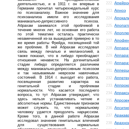
Апейро
222.
деятельностью, и в 1911 г. он впервые в
Германии прочитал четырехнедельный курс
Апноэ
223.
по психоанализу. Важное значение для
психоанализа имели его исследования
Апокал
224.
маниакально-депрессивного психоза.
Апопат
Абрахам занимался этой проблемой в
225.
течение многих лет, но основная его работа
Апопле
226.
по этой тематике осталась практически
незамеченной из-за вышедшей примерно в то
Апофе
227.
же время работы Фрейда, посвященной той
же проблеме. В ней Абрахам исследовал
Аппара
228.
связь между печалью и меланхолией, а
Аппара
229.
также показал, что в либидо преобладают
отношения ненависти. На догенитальной
Аппара
230.
стадии либидо определяется различием
между маниакально-депрессивным психозом
Апперц
231.
и так называемым неврозом навязчивых
состояний. В 1914 г. выходит его работа,
Аппете
232.
посвященная развитию характера на
Аппрок
233.
генитальной стадии и проблемам
нормальности. Что касается последнего
Апракс
234.
вопроса, то тут Абрахам утверждает, что
здесь нельзя устанавливать четкие и
Апрозе
235.
абсолютные нормы. Единственным признаком
может служить то, что нормальному
Апсити
236.
человеку удается преодолеть нарциссизм.
Аракав
237.
Кроме того, в данной работе Абрахам
исследовал значение генитальных влечений
Арахно
238.
для существования нормальных