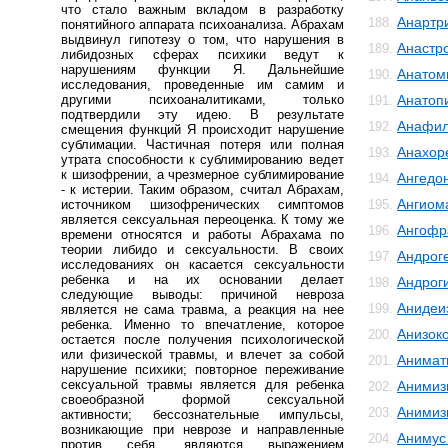
что стало важным вкладом в разработку
Анартр
188.
понятийного аппарата психоанализа. Абрахам
выдвинул гипотезу о том, что нарушения в
Анастр
189.
либидозных сферах психики ведут к
нарушениям функции Я. Дальнейшие
Анатом
190.
исследования, проведенные им самим и
другими психоаналитиками, только
Анатоп
191.
подтвердили эту идею. В результате
Анафил
192.
смещения функций Я происходит нарушение
сублимации. Частичная потеря или полная
Анахор
193.
утрата способности к сублимированию ведет
к шизофрении, а чрезмерное сублимирование
Ангедо
194.
- к истерии. Таким образом, считал Абрахам,
Ангиом
источником шизофренических симптомов
195.
является сексуальная переоценка. К тому же
Ангофр
196.
времени относятся и работы Абрахама по
теории либидо и сексуальности. В своих
Андрог
197.
исследованиях он касается сексуальности
ребенка и на их основании делает
Андрог
198.
следующие выводы: причиной невроза
Анидеи
199.
является не сама травма, а реакция на нее
ребенка. Именно то впечатление, которое
Анизок
200.
остается после получения психологической
или физической травмы, и влечет за собой
Анимат
201.
нарушение психики; повторное переживание
сексуальной травмы является для ребенка
Анимиз
202.
своеобразной формой сексуальной
Анимиз
203.
активности; бессознательные импульсы,
возникающие при неврозе и направленные
Анимус
204.
против себя, являются выражением