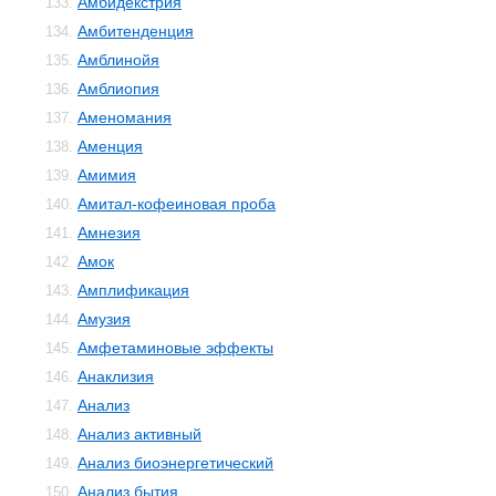
Амбидекстрия
133.
Амбитенденция
134.
Амблинойя
135.
Амблиопия
136.
Аменомания
137.
Аменция
138.
Амимия
139.
Амитал-кофеиновая проба
140.
Амнезия
141.
Амок
142.
Амплификация
143.
Амузия
144.
Амфетаминовые эффекты
145.
Анаклизия
146.
Анализ
147.
Анализ активный
148.
Анализ биоэнергетический
149.
Анализ бытия
150.