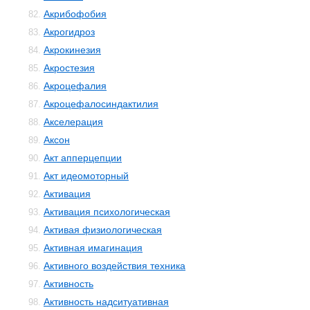
Акрибофобия
82.
Акрогидроз
83.
Акрокинезия
84.
Акростезия
85.
Акроцефалия
86.
Акроцефалосиндактилия
87.
Акселерация
88.
Аксон
89.
Акт апперцепции
90.
Акт идеомоторный
91.
Активация
92.
Активация психологическая
93.
Активая физиологическая
94.
Активная имагинация
95.
Активного воздействия техника
96.
Активность
97.
Активность надситуативная
98.