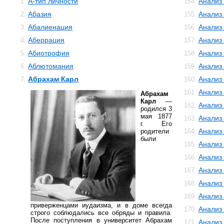
А-тип личности
Анализ
1.
154.
Абазия
Анализ
2.
155.
Абалиенация
Анализ
3.
156.
Аберрация
Анализ
4.
157.
Абиотрофия
Анализ
5.
158.
Аблютомания
Анализ
6.
159.
Абрахам Карл
Анализ 
7.
160.
Анализ
161.
Абрахам
Карл
—
Анализ
162.
родился 3
мая 1877
Анализ
163.
г. Его
Анализ
родители
164.
были
Анализ
165.
Анализ
166.
Анализ
167.
Анализ
168.
Анализ
169.
приверженцами иудаизма, и в доме всегда
Анализ
170.
строго соблюдались все обряды и правила.
После поступления в университет Абрахам
Анализ
171.