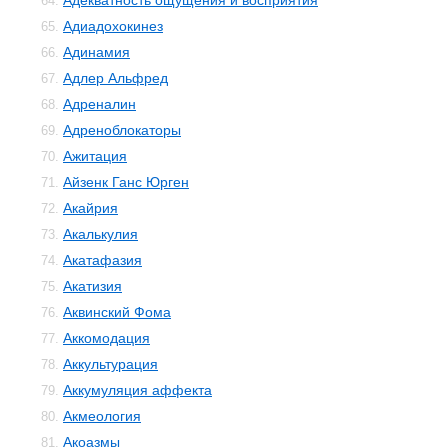
Адекватность ощущения и восприятия
64.
Адиадохокинез
65.
Адинамия
66.
Адлер Альфред
67.
Адреналин
68.
Адреноблокаторы
69.
Ажитация
70.
Айзенк Ганс Юрген
71.
Акайрия
72.
Акалькулия
73.
Акатафазия
74.
Акатизия
75.
Аквинский Фома
76.
Аккомодация
77.
Аккультурация
78.
Аккумуляция аффекта
79.
Акмеология
80.
Акоазмы
81.