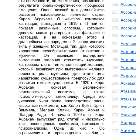
эти особенности, по его мнению, возникают в
Ассоци
256.
результате орально-эротических процессов
смещения. Очень важной для дальнейшего
Ассоци
257.
развития психоанализа является статья
Карла Абрахама О женском комплексе
Ассоци
258.
кастрации, вышедшая в 1919 г. В ней он
Ассоци
показал различные способы, которыми
259.
девочка может реагировать на фантазии о
Ассоци
260.
кастрации, и на основании этого в
дальнейшем он определял 2 невротических
Астази
261.
типа у женщин: Мстящий тип, для которого
характерно пренебрежительное отношение к
Астенич
262.
мужчине. Он возникает вследствие
Астени
263.
вытеснения желания отомстить мужчине,
кастрировать его. Тип исполняющий желание,
Астере
264.
который возникает при вытеснении желания
перенять роль мужчины, для этого типа
Астрол
265.
характерно существование предпосылок для
развития гомосексуальности. В 1920 г. Карл
Асхема
266.
Абрахам основал Берлинский
Атавиз
267.
психологический институт, а также
психологическую поликлинику. Среди его
Атака м
268.
учеников были такие впоследствии очень
известные психологи, как Хелен Дойч, Эрнст
Атакси
269.
Зиммель, Мелани Кляйн, Карен Хорни и
Шандор Радо. В начале 1920-х гг. Карл
Атакси
270.
Абрахам выпускает ряд статей и несколько
Атарак
271.
книг, посвященных проблемам, смежным с
психоанализом. Одна из них - Об
Атимор
272.
ограничениях и превращениях любви к