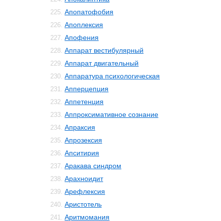
Апопатофобия
225.
Апоплексия
226.
Апофения
227.
Аппарат вестибулярный
228.
Аппарат двигательный
229.
Аппаратура психологическая
230.
Апперцепция
231.
Аппетенция
232.
Аппроксимативное сознание
233.
Апраксия
234.
Апрозексия
235.
Апситирия
236.
Аракава синдром
237.
Арахноидит
238.
Арефлексия
239.
Аристотель
240.
Аритмомания
241.