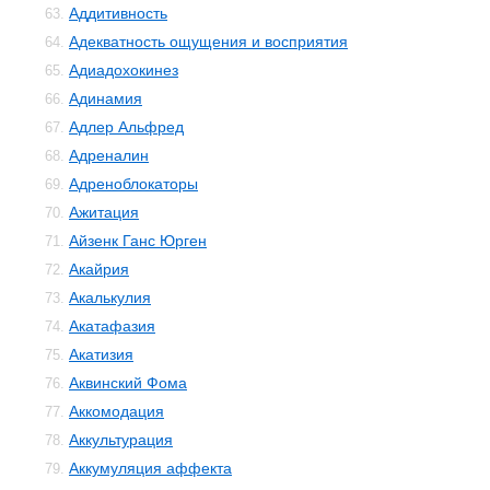
Аддитивность
63.
Адекватность ощущения и восприятия
64.
Адиадохокинез
65.
Адинамия
66.
Адлер Альфред
67.
Адреналин
68.
Адреноблокаторы
69.
Ажитация
70.
Айзенк Ганс Юрген
71.
Акайрия
72.
Акалькулия
73.
Акатафазия
74.
Акатизия
75.
Аквинский Фома
76.
Аккомодация
77.
Аккультурация
78.
Аккумуляция аффекта
79.