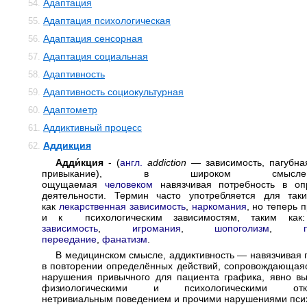
Адаптация
54.
Адаптация психологическая
55.
Адаптация сенсорная
56.
Адаптация социальная
57.
Адаптивность
58.
Адаптивность социокультурная
59.
Адаптометр
60.
Аддиктивный процесс
61.
Аддикция
62.
Адди́кция
- (
англ.
addiction
— зависимость, пагубна
привыкание), в широком смы
ощущаемая
человеком
навязчивая потребность в оп
деятельности. Термин часто употребляется для таки
как
лекарственная зависимость
,
наркомания
, но теперь 
и к психологическим зависимостям, таким ка
зависимость
,
игромания
,
шопоголизм
,
переедание
,
фанатизм
.
В медицинском смысле, аддиктивность — навязчивая 
в повторении определённых действий, сопровождающаяс
нарушения привычного для пациента графика, явно в
физиологическими и психологическими откл
нетривиальным поведением и прочими нарушениями пси