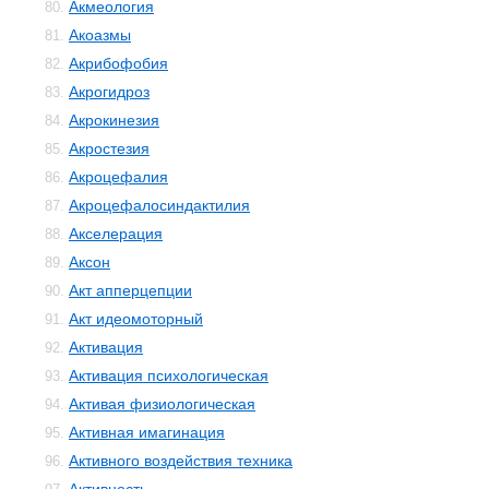
Акмеология
80.
Акоазмы
81.
Акрибофобия
82.
Акрогидроз
83.
Акрокинезия
84.
Акростезия
85.
Акроцефалия
86.
Акроцефалосиндактилия
87.
Акселерация
88.
Аксон
89.
Акт апперцепции
90.
Акт идеомоторный
91.
Активация
92.
Активация психологическая
93.
Активая физиологическая
94.
Активная имагинация
95.
Активного воздействия техника
96.