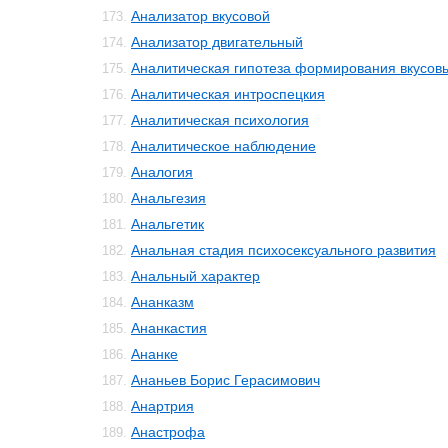
Анализатор вкусовой
173.
Анализатор двигательный
174.
Аналитическая гипотеза формирования вкусо
175.
Аналитическая интроспецкия
176.
Аналитическая психология
177.
Аналитическое наблюдение
178.
Аналогия
179.
Анальгезия
180.
Анальгетик
181.
Анальная стадия психосексуального развития
182.
Анальный характер
183.
Ананказм
184.
Ананкастия
185.
Ананке
186.
Ананьев Борис Герасимович
187.
Анартрия
188.
Анастрофа
189.