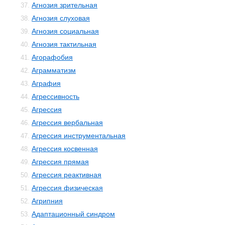
Агнозия зрительная
37.
Агнозия слуховая
38.
Агнозия социальная
39.
Агнозия тактильная
40.
Агорафобия
41.
Аграмматизм
42.
Аграфия
43.
Агрессивность
44.
Агрессия
45.
Агрессия вербальная
46.
Агрессия инструментальная
47.
Агрессия косвенная
48.
Агрессия прямая
49.
Агрессия реактивная
50.
Агрессия физическая
51.
Агрипния
52.
Адаптационный синдром
53.