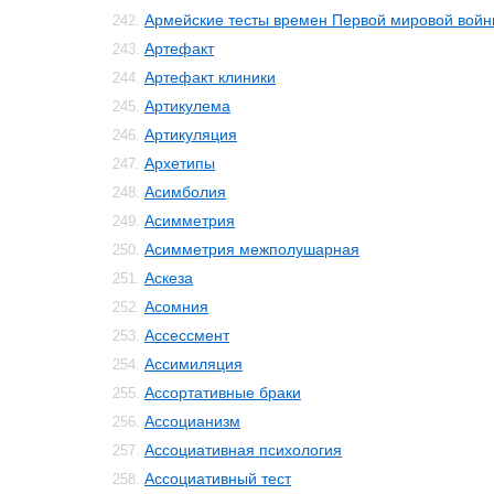
Армейские тесты времен Первой мировой вой
242.
Артефакт
243.
Артефакт клиники
244.
Артикулема
245.
Артикуляция
246.
Архетипы
247.
Асимболия
248.
Асимметрия
249.
Асимметрия межполушарная
250.
Аскеза
251.
Асомния
252.
Ассессмент
253.
Ассимиляция
254.
Ассортативные браки
255.
Ассоцианизм
256.
Ассоциативная психология
257.
Ассоциативный тест
258.