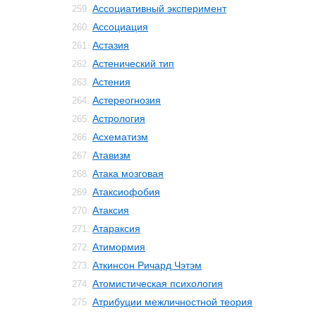
Ассоциативный эксперимент
259.
Ассоциация
260.
Астазия
261.
Астенический тип
262.
Астения
263.
Астереогнозия
264.
Астрология
265.
Асхематизм
266.
Атавизм
267.
Атака мозговая
268.
Атаксиофобия
269.
Атаксия
270.
Атараксия
271.
Атимормия
272.
Аткинсон Ричард Чэтэм
273.
Атомистическая психология
274.
Атрибуции межличностной теория
275.