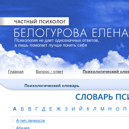
Психология не дает однозначных ответов,
а лишь помогает лучше понять себя
Главная
Вопрос - ответ
Психологический сло
Психологический словарь
А
Б
В
Г
Д
Е
Ж
З
И
Й
К
Л
М
Н
О
П
А-тип личности
1.
Абазия
2.