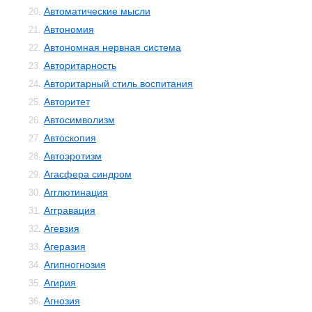
Автоматические мысли
20.
Автономия
21.
Автономная нервная система
22.
Авторитарность
23.
Авторитарный стиль воспитания
24.
Авторитет
25.
Автосимволизм
26.
Автоскопия
27.
Автоэротизм
28.
Агасфера синдром
29.
Агглютинация
30.
Аггравация
31.
Агевзия
32.
Агеразия
33.
Агипногнозия
34.
Агирия
35.
Агнозия
36.