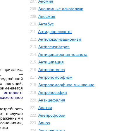
Аномия
207.
Анонимные алкоголики
208.
Аносмия
209.
Антабус
210.
Антидепрессанты
211.
Антилокализационизм
212.
Антипсихиатрия
213.
Антиципаторная тошнота
214.
Антиципация
215.
я привычка,
Антропогенез
216.
сле, —
Антропоморфизм
217.
ределённой
х явлений,
Антропоморфное мышление
218.
применяется
Антропософия
к:
интернет-
219.
психогенное
Анэнцефалия
220.
Апатия
221.
потребность
я, в случае
Апейрофобия
222.
ыраженными
онениями,
Апноэ
223.
хики.
Апокалиптика
224.