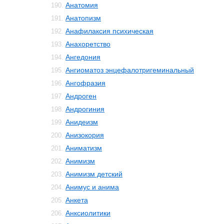
Анатомия
190.
Анатопизм
191.
Анафилаксия психическая
192.
Анахоретство
193.
Ангедония
194.
Ангиоматоз энцефалотригеминальный
195.
Ангофразия
196.
Андроген
197.
Андрогиния
198.
Анидеизм
199.
Анизокория
200.
Аниматизм
201.
Анимизм
202.
Анимизм детский
203.
Анимус и анима
204.
Анкета
205.
Анксиолитики
206.