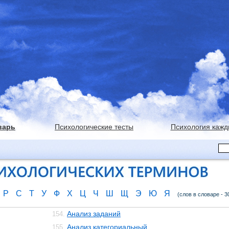
варь
Психологические тесты
Психология кажд
Р
С
Т
У
Ф
Х
Ц
Ч
Ш
Щ
Э
Ю
Я
(слов в словаре - 3
Анализ заданий
154.
Анализ категориальный
155.