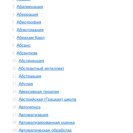
Абалиенация
3.
Аберрация
4.
Абиотрофия
5.
Аблютомания
6.
Абрахам Карл
7.
Абсанс
8.
Абсентизм
9.
Абстиненция
10.
Абстрактный интеллект
11.
Абстракция
12.
Абулия
13.
Аверсивная терапия
14.
Австрийская (Грацкая) школа
15.
Автогипноз
16.
Автоматизация
17.
Автоматизированная оценка
18.
Автоматическая обработка
19.