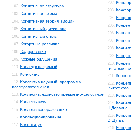
Конфор
202.
Когнитивная структура
102.
Конфор
203.
Когнитивная схема
103.
Конфор
204.
Когнитивная теория эмоций
104.
Концен
205.
Когнитивный диссонанс
105.
Концеп
206.
Когнитивный стиль
106.
Концеп
207.
Когортные различия
107.
Концеп
208.
Кодирование
108.
Концеп
209.
Кожные ощущения
109.
Концеп
210.
Колледж незримый
110.
гипотеза п
Коллектив
111.
Концеп
211.
Коллектив научный: программа
112.
Концепц
212.
исследовательская
Выготского
Коллектив: единство предметно-целостное
113.
Концеп
213.
Коллективизм
114.
Концеп
214.
Ч.Дарвина
Коллективообразование
115.
Концеп
215.
Коллекционирование
116.
В.Шутца
Колонтитул
117.
Концеп
216.