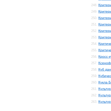
Критер
248.
Критер
249.
Критер
250.
Критер
251.
Критер
252.
Критери
253.
Критич
254.
Критич
255.
Кросс-к
256.
Ксеноф
257.
Куб да
258.
Кубичес
259.
Кукла 
260.
Культур
261.
Культур
262.
Культу
263.