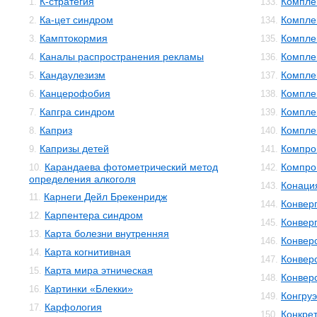
К-стратегия
Компле
1.
133.
Ка-цет синдром
Компле
2.
134.
Камптокормия
Компле
3.
135.
Каналы распространения рекламы
Компле
4.
136.
Кандаулезизм
Компле
5.
137.
Канцерофобия
Компле
6.
138.
Капгра синдром
Компле
7.
139.
Каприз
Компле
8.
140.
Капризы детей
Компро
9.
141.
Карандаева фотометрический метод
Компро
10.
142.
определения алкоголя
Конаци
143.
Карнеги Дейл Брекенридж
11.
Конвер
144.
Карпентера синдром
12.
Конвер
145.
Карта болезни внутренняя
13.
Конвер
146.
Карта когнитивная
14.
Конвер
147.
Карта мира этническая
15.
Конвер
148.
Картинки «Блекки»
16.
Конгруэ
149.
Карфология
17.
Конкре
150.