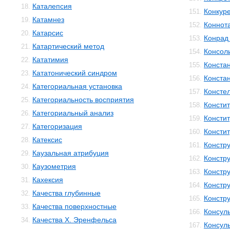
Каталепсия
18.
Конкур
151.
Катамнез
19.
Коннот
152.
Катарсис
20.
Конрад 
153.
Катартический метод
21.
Консол
154.
Кататимия
22.
Конста
155.
Кататонический синдром
23.
Конста
156.
Категориальная установка
24.
Консте
157.
Категориальность восприятия
25.
Консти
158.
Категориальный анализ
26.
Консти
159.
Категоризация
27.
Консти
160.
Катексис
28.
Констр
161.
Каузальная атрибуция
29.
Констру
162.
Каузометрия
30.
Констр
163.
Кахексия
31.
Констр
164.
Качества глубинные
32.
Констр
165.
Качества поверхностные
33.
Консул
166.
Качества Х. Эренфельса
34.
Консул
167.