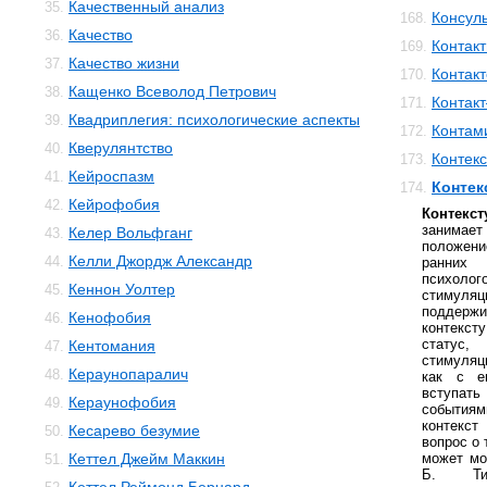
Качественный анализ
35.
Консул
168.
Качество
36.
Контакт
169.
Качество жизни
37.
Контак
170.
Кащенко Всеволод Петрович
38.
Контак
171.
Квадриплегия: психологические аспекты
39.
Контам
172.
Кверулянтство
40.
Контекс
173.
Кейроспазм
41.
Контек
174.
Кейрофобия
42.
Контекс
занима
Келер Вольфганг
43.
положен
Келли Джордж Александр
44.
ранних
психолог
Кеннон Уолтер
45.
стиму
поддерж
Кенофобия
46.
контекст
статус
Кентомания
47.
стимуляц
Кераунопаралич
48.
как с е
вступать
Кераунофобия
49.
события
контекст
Кесарево безумие
50.
вопрос о 
Кеттел Джейм Маккин
может мо
51.
Б. Тит