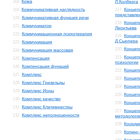
Кома
118.
Л.Колберга
Коммуникативная наглядность
Концеп
119.
217.
представле
Коммуникативная функция речи
120.
Концеп
218.
Коммуникатор
121.
Леонтьева
Коммуникационная психотерапия
122.
Концеп
219.
Д.Сьюпера
Коммуникация
123.
Концеп
220.
Коммуникация массовая
124.
Концеп
221.
Компенсация
125.
психологии
Компенсация функций
126.
Концеп
222.
Комплекс
127.
Концеп
223.
Комплекс Гризельды
128.
Концеп
224.
Комплекс Ионы
129.
Концеп
225.
Комплекс качество
130.
Концеп
226.
Комплекс Клитемнестры
131.
Концеп
227.
Комплекс неполноценности
132.
методологи
Коорди
228.
Копинг
229.