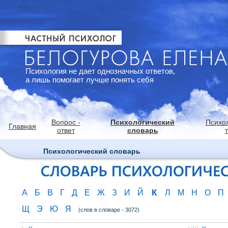
Психология не дает однозначных ответов,
а лишь помогает лучше понять себя
Вопрос -
Психологический
Психо
Главная
ответ
словарь
Психологический словарь
К
А
Б
В
Г
Д
Е
Ж
З
И
Й
Л
М
Н
О
П
Щ
Э
Ю
Я
(слов в словаре - 3072)