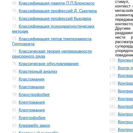
стимул, 
Классификация памяти П.П.Блонского
69.
контекст
Классификация профессий Д. Сьюпера
метасоо
70.
элемента
Классификация профессий Кьюдера
71.
передава
контекс
Классификация психодиагностических
72.
Другим
методик
раздражи
нести р
Классификация типов темперамента
73.
рассматр
Гиппократа
суперорд
упоряд
Классическая теория непрерывности
74.
поведени
сенсорного ряда
Контен
175.
Классическое обусловливание
75.
Контр-
176.
Кластерный анализ
76.
Контра
177.
Кластомания
77.
Контра
178.
Кластомания
78.
Контра
179.
Клаустрофобия
79.
Контра
180.
Клептомания
80.
Контро
181.
Клептомания
81.
Контро
182.
Клептофобия
82.
Контро
183.
Клерамбо закон
83.
Контро
184.