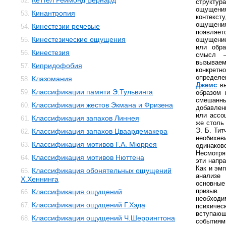
Кеттел Реймонд Бернард
52.
структур
ощущени
Кинантропия
53.
контексту
ощущен
Кинестезии речевые
54.
появляет
Кинестезические ощущения
55.
ощущени
или обра
Кинестезия
56.
смысл —
вызываем
Кипридофобия
57.
конкрет
определе
Клазомания
58.
Джемс
вы
Классификации памяти Э.Тульвинга
59.
образом 
смешан
Классификация жестов Экмана и Фризена
60.
добавлен
или ассо
Классификация запахов Линнея
61.
же столь
Э. Б. Ти
Классификация запахов Цваардемакера
62.
необихев
Классификация мотивов Г.А. Мюррея
63.
одинако
Несмотря
Классификация мотивов Нюттена
64.
эти напр
Как и эм
Классификация обонятельных ощущений
65.
анализе
Х.Хеннинга
основны
призыв
Классификация ощущений
66.
необхо
Классификация ощущений Г.Хэда
67.
психич
вступающ
Классификация ощущений Ч.Шеррингтона
68.
события