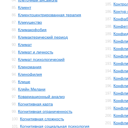
Клеточный ансамбль
84.
Контро
185.
Клиент
85.
Контур 
186.
Клиентоцентрированная терапия
86.
Конфаб
187.
Кликушество
87.
Конфет
188.
Климакофобия
88.
Конфид
189.
Климактерический период
89.
Конфли
190.
Климат
90.
Конфли
191.
Климат и личность
91.
Конфли
192.
Климат психологический
92.
Конфли
193.
Клиномания
93.
Конфли
194.
Клинофилия
94.
Конфли
195.
Клише
95.
Конфли
196.
Кляйн Мелани
96.
Конфли
197.
Ковариационный анализ
97.
Конфли
198.
Когнитивная карта
98.
Конфли
199.
Когнитивная ограниченность
99.
Конфли
200.
Когнитивная сложность
100.
Конфли
201.
Когнитивная социальная психология
101.