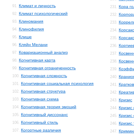
Климат и личность
91.
Кора го
231.
Климат психологический
92.
Корпор
232.
Клиномания
93.
Коррел
233.
Клинофилия
94.
Корсак
234.
Клише
95.
Корсак
235.
Кляйн Мелани
96.
Кортиев
236.
Ковариационный анализ
97.
Косвен
237.
Когнитивная карта
98.
Косвенн
238.
Когнитивная ограниченность
99.
Коэффи
239.
Когнитивная сложность
100.
Кранио
240.
Когнитивная социальная психология
101.
Кратко
241.
Когнитивная структура
102.
Креати
242.
Когнитивная схема
103.
Кризис
243.
Когнитивная теория эмоций
104.
Кризис
244.
Когнитивный диссонанс
105.
Кризис 
245.
Когнитивный стиль
106.
Кризис 
246.
Когортные различия
107.
Кримин
247.