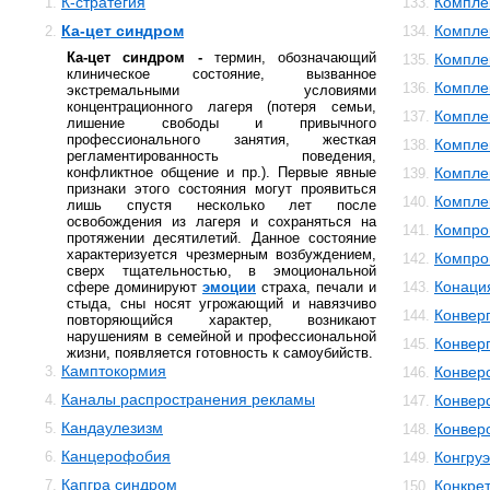
К-стратегия
Компле
1.
133.
Ка-цет синдром
Компле
2.
134.
Ка-цет синдром -
термин, обозначающий
Компле
135.
клиническое состояние, вызванное
Компле
136.
экстремальными условиями
концентрационного лагеря (потеря семьи,
Компле
137.
лишение свободы и привычного
профессионального занятия, жесткая
Компле
138.
регламентированность поведения,
конфликтное общение и пр.). Первые явные
Компле
139.
признаки этого состояния могут проявиться
Компле
140.
лишь спустя несколько лет после
освобождения из лагеря и сохраняться на
Компро
141.
протяжении десятилетий. Данное состояние
характеризуется чрезмерным возбуждением,
Компро
142.
сверх тщательностью, в эмоциональной
Конаци
сфере доминируют
эмоции
страха, печали и
143.
стыда, сны носят угрожающий и навязчиво
Конвер
144.
повторяющийся характер, возникают
нарушениям в семейной и профессиональной
Конвер
145.
жизни, появляется готовность к самоубийств.
Камптокормия
3.
Конвер
146.
Каналы распространения рекламы
4.
Конвер
147.
Кандаулезизм
5.
Конвер
148.
Канцерофобия
6.
Конгруэ
149.
Капгра синдром
7.
Конкре
150.