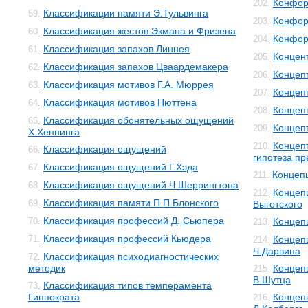
Конфор
202.
Классификации памяти Э.Тульвинга
59.
Конфор
203.
Классификация жестов Экмана и Фризена
60.
Конфор
204.
Классификация запахов Линнея
61.
Концен
205.
Классификация запахов Цваардемакера
62.
Концеп
206.
Классификация мотивов Г.А. Мюррея
63.
Концеп
207.
Классификация мотивов Нюттена
64.
Концеп
208.
Классификация обонятельных ощущений
65.
Концеп
209.
Х.Хеннинга
Концеп
210.
Классификация ощущений
66.
гипотеза п
Классификация ощущений Г.Хэда
67.
Концеп
211.
Классификация ощущений Ч.Шеррингтона
68.
Концепц
212.
Классификация памяти П.П.Блонского
69.
Выготского
Классификация профессий Д. Сьюпера
70.
Концеп
213.
Классификация профессий Кьюдера
71.
Концеп
214.
Ч.Дарвина
Классификация психодиагностических
72.
методик
Концеп
215.
В.Шутца
Классификация типов темперамента
73.
Гиппократа
Концеп
216.