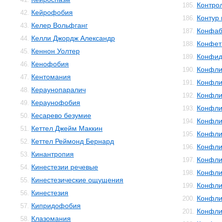
Контро
185.
Кейрофобия
42.
Контур 
186.
Келер Вольфганг
43.
Конфаб
187.
Келли Джордж Александр
44.
Конфет
188.
Кеннон Уолтер
45.
Конфид
189.
Кенофобия
46.
Конфли
190.
Кентомания
47.
Конфли
191.
Кераунопаралич
48.
Конфли
192.
Кераунофобия
49.
Конфли
193.
Кесарево безумие
50.
Конфли
194.
Кеттел Джейм Маккин
51.
Конфли
195.
Кеттел Реймонд Бернард
52.
Конфли
196.
Кинантропия
53.
Конфли
197.
Кинестезии речевые
54.
Конфли
198.
Кинестезические ощущения
55.
Конфли
199.
Кинестезия
56.
Конфли
200.
Кипридофобия
57.
Конфли
201.
Клазомания
58.