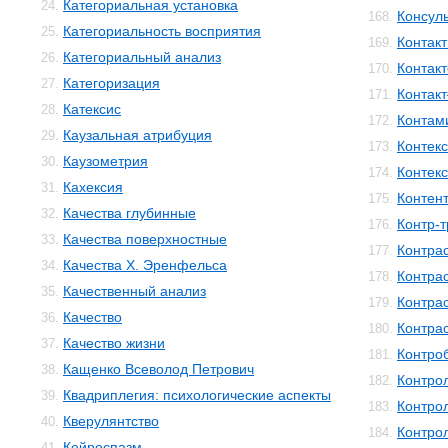
Категориальная установка
24.
Консул
168.
Категориальность восприятия
25.
Контакт
169.
Категориальный анализ
26.
Контак
170.
Категоризация
27.
Контак
171.
Катексис
28.
Контам
172.
Каузальная атрибуция
29.
Контекс
173.
Каузометрия
30.
Контек
174.
Кахексия
31.
Контен
175.
Качества глубинные
32.
Контр-
176.
Качества поверхностные
33.
Контра
177.
Качества Х. Эренфельса
34.
Контра
178.
Качественный анализ
35.
Контра
179.
Качество
36.
Контра
180.
Качество жизни
37.
Контро
181.
Кащенко Всеволод Петрович
38.
Контро
182.
Квадриплегия: психологические аспекты
39.
Контро
183.
Кверулянтство
40.
Контро
184.
Кейроспазм
41.