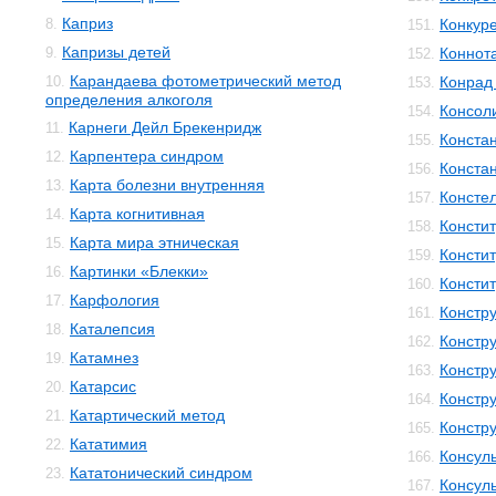
Каприз
8.
Конкур
151.
Капризы детей
9.
Коннот
152.
Карандаева фотометрический метод
10.
Конрад 
153.
определения алкоголя
Консол
154.
Карнеги Дейл Брекенридж
11.
Конста
155.
Карпентера синдром
12.
Конста
156.
Карта болезни внутренняя
13.
Консте
157.
Карта когнитивная
14.
Консти
158.
Карта мира этническая
15.
Консти
159.
Картинки «Блекки»
16.
Консти
160.
Карфология
17.
Констр
161.
Каталепсия
18.
Констру
162.
Катамнез
19.
Констр
163.
Катарсис
20.
Констр
164.
Катартический метод
21.
Констр
165.
Кататимия
22.
Консул
166.
Кататонический синдром
23.
Консул
167.