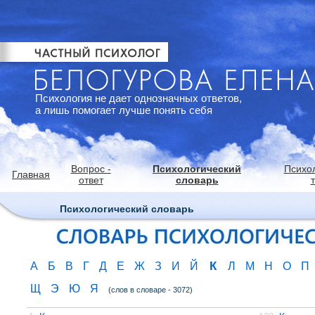
Психология не дает однозначных ответов,
а лишь помогает лучше понять себя
Вопрос -
Психологический
Психо
Главная
ответ
словарь
Психологический словарь
К
А
Б
В
Г
Д
Е
Ж
З
И
Й
Л
М
Н
О
П
Щ
Э
Ю
Я
(слов в словаре - 3072)