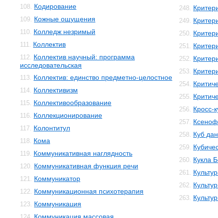
Кодирование
108.
Критер
248.
Кожные ощущения
109.
Критер
249.
Колледж незримый
110.
Критер
250.
Коллектив
111.
Критер
251.
Коллектив научный: программа
112.
Критер
252.
исследовательская
Критери
253.
Коллектив: единство предметно-целостное
113.
Критич
254.
Коллективизм
114.
Критич
255.
Коллективообразование
115.
Кросс-к
256.
Коллекционирование
116.
Ксеноф
257.
Колонтитул
117.
Куб да
258.
Кома
118.
Кубичес
259.
Коммуникативная наглядность
119.
Кукла 
260.
Коммуникативная функция речи
120.
Культур
261.
Коммуникатор
121.
Культур
262.
Коммуникационная психотерапия
122.
Культу
263.
Коммуникация
123.
Коммуникация массовая
124.