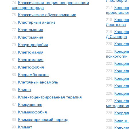
Л.Колберга
Классическая теория непрерывности
74.
сенсорного ряда
Концеп
217.
представле
Классическое обусловливание
75.
Концеп
218.
Кластерный анализ
76.
Леонтьева
Кластомания
77.
Концеп
219.
Д.Сьюпера
Кластомания
78.
Концеп
220.
Клаустрофобия
79.
Концеп
221.
Клептомания
80.
психологии
Клептомания
81.
Концеп
222.
Клептофобия
82.
Концеп
223.
Клерамбо закон
83.
Концеп
224.
Клеточный ансамбль
84.
Концеп
225.
Клиент
85.
Концеп
226.
Клиентоцентрированная терапия
86.
Концеп
227.
Кликушество
87.
методологи
Климакофобия
88.
Коорди
228.
Климактерический период
89.
Копинг
229.
Климат
90.
Копуля
230.