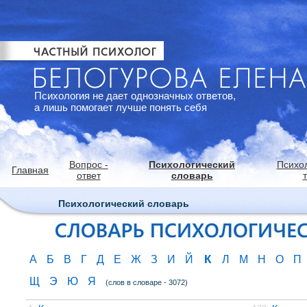
Психология не дает однозначных ответов,
а лишь помогает лучше понять себя
Вопрос -
Психологический
Психо
Главная
ответ
словарь
Психологический словарь
К
А
Б
В
Г
Д
Е
Ж
З
И
Й
Л
М
Н
О
П
Щ
Э
Ю
Я
(слов в словаре - 3072)