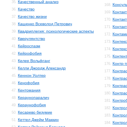
Качественный анализ
35.
Консул
168.
Качество
36.
Контакт
169.
Качество жизни
37.
Контак
170.
Кащенко Всеволод Петрович
38.
Контак
171.
Квадриплегия: психологические аспекты
39.
Контам
172.
Кверулянтство
40.
Контекс
173.
Кейроспазм
41.
Контек
174.
Кейрофобия
42.
Контен
175.
Келер Вольфганг
43.
Контр-
176.
Келли Джордж Александр
44.
Контра
177.
Кеннон Уолтер
45.
Контра
178.
Кенофобия
46.
Контра
179.
Кентомания
47.
Контра
180.
Кераунопаралич
48.
Контро
181.
Кераунофобия
49.
Контро
182.
Кесарево безумие
50.
Контро
183.
Кеттел Джейм Маккин
51.
Контро
184.