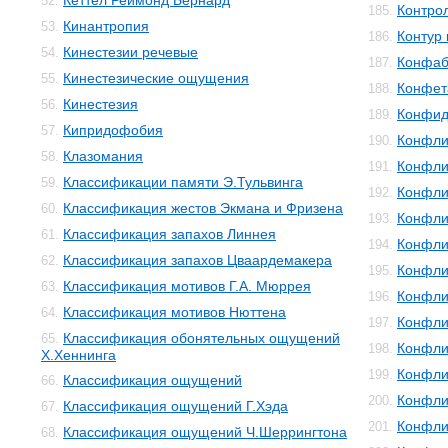
Кеттел Реймонд Бернард
52.
Контро
185.
Кинантропия
53.
Контур 
186.
Кинестезии речевые
54.
Конфаб
187.
Кинестезические ощущения
55.
Конфет
188.
Кинестезия
56.
Конфид
189.
Кипридофобия
57.
Конфли
190.
Клазомания
58.
Конфли
191.
Классификации памяти Э.Тульвинга
59.
Конфли
192.
Классификация жестов Экмана и Фризена
60.
Конфли
193.
Классификация запахов Линнея
61.
Конфли
194.
Классификация запахов Цваардемакера
62.
Конфли
195.
Классификация мотивов Г.А. Мюррея
63.
Конфли
196.
Классификация мотивов Нюттена
64.
Конфли
197.
Классификация обонятельных ощущений
65.
Конфли
198.
Х.Хеннинга
Конфли
199.
Классификация ощущений
66.
Конфли
200.
Классификация ощущений Г.Хэда
67.
Конфли
201.
Классификация ощущений Ч.Шеррингтона
68.