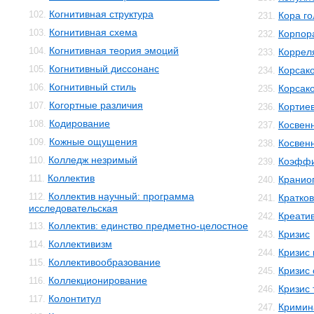
Когнитивная структура
102.
Кора го
231.
Когнитивная схема
103.
Корпор
232.
Когнитивная теория эмоций
104.
Коррел
233.
Когнитивный диссонанс
105.
Корсак
234.
Когнитивный стиль
106.
Корсак
235.
Когортные различия
107.
Кортиев
236.
Кодирование
108.
Косвен
237.
Кожные ощущения
109.
Косвенн
238.
Колледж незримый
110.
Коэффи
239.
Коллектив
111.
Кранио
240.
Коллектив научный: программа
112.
Кратко
241.
исследовательская
Креати
242.
Коллектив: единство предметно-целостное
113.
Кризис
243.
Коллективизм
114.
Кризис
244.
Коллективообразование
115.
Кризис 
245.
Коллекционирование
116.
Кризис 
246.
Колонтитул
117.
Кримин
247.