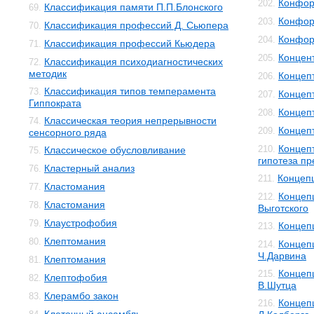
Конфор
202.
Классификация памяти П.П.Блонского
69.
Конфор
203.
Классификация профессий Д. Сьюпера
70.
Конфор
204.
Классификация профессий Кьюдера
71.
Концен
205.
Классификация психодиагностических
72.
методик
Концеп
206.
Классификация типов темперамента
73.
Концеп
207.
Гиппократа
Концеп
208.
Классическая теория непрерывности
74.
Концеп
209.
сенсорного ряда
Концеп
210.
Классическое обусловливание
75.
гипотеза п
Кластерный анализ
76.
Концеп
211.
Кластомания
77.
Концепц
212.
Кластомания
78.
Выготского
Клаустрофобия
79.
Концеп
213.
Клептомания
80.
Концеп
214.
Ч.Дарвина
Клептомания
81.
Концеп
215.
Клептофобия
82.
В.Шутца
Клерамбо закон
83.
Концеп
216.