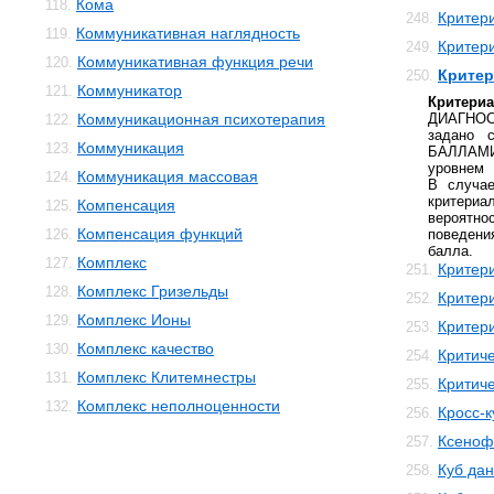
Кома
118.
Критер
248.
Коммуникативная наглядность
119.
Критер
249.
Коммуникативная функция речи
120.
Крите
250.
Коммуникатор
121.
Крите
Коммуникационная психотерапия
ДИАГНО
122.
задано 
Коммуникация
123.
БАЛЛАМИ 
уровнем
Коммуникация массовая
124.
В случ
критер
Компенсация
125.
вероятн
Компенсация функций
126.
поведени
балла.
Комплекс
127.
Критер
251.
Комплекс Гризельды
128.
Критер
252.
Комплекс Ионы
129.
Критери
253.
Комплекс качество
130.
Критич
254.
Комплекс Клитемнестры
131.
Критич
255.
Комплекс неполноценности
132.
Кросс-к
256.
Ксеноф
257.
Куб да
258.