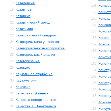
Каталепсия
18.
Конкур
151.
Катамнез
19.
Коннот
152.
Катарсис
20.
Конрад 
153.
Катартический метод
21.
Консол
154.
Кататимия
22.
Конста
155.
Кататонический синдром
23.
Конста
156.
Категориальная установка
24.
Консте
157.
Категориальность восприятия
25.
Консти
158.
Категориальный анализ
26.
Консти
159.
Категоризация
27.
Консти
160.
Катексис
28.
Констр
161.
Каузальная атрибуция
29.
Констру
162.
Каузометрия
30.
Констр
163.
Кахексия
31.
Констр
164.
Качества глубинные
32.
Констр
165.
Качества поверхностные
33.
Консул
166.
Качества Х. Эренфельса
34.
Консул
167.