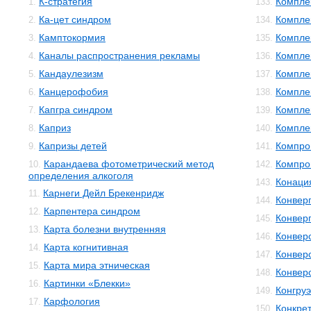
К-стратегия
Компле
1.
133.
Ка-цет синдром
Компле
2.
134.
Камптокормия
Компле
3.
135.
Каналы распространения рекламы
Компле
4.
136.
Кандаулезизм
Компле
5.
137.
Канцерофобия
Компле
6.
138.
Капгра синдром
Компле
7.
139.
Каприз
Компле
8.
140.
Капризы детей
Компро
9.
141.
Карандаева фотометрический метод
Компро
10.
142.
определения алкоголя
Конаци
143.
Карнеги Дейл Брекенридж
11.
Конвер
144.
Карпентера синдром
12.
Конвер
145.
Карта болезни внутренняя
13.
Конвер
146.
Карта когнитивная
14.
Конвер
147.
Карта мира этническая
15.
Конвер
148.
Картинки «Блекки»
16.
Конгруэ
149.
Карфология
17.
Конкре
150.