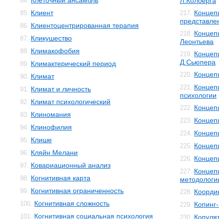
Клеточный ансамбль
84.
Л.Колберга
Клиент
Концеп
85.
217.
представле
Клиентоцентрированная терапия
86.
Концеп
218.
Кликушество
87.
Леонтьева
Климакофобия
88.
Концеп
219.
Д.Сьюпера
Климактерический период
89.
Концеп
220.
Климат
90.
Концеп
221.
Климат и личность
91.
психологии
Климат психологический
92.
Концеп
222.
Клиномания
93.
Концеп
223.
Клинофилия
94.
Концеп
224.
Клише
95.
Концеп
225.
Кляйн Мелани
96.
Концеп
226.
Ковариационный анализ
97.
Концеп
227.
Когнитивная карта
98.
методологи
Когнитивная ограниченность
99.
Коорди
228.
Когнитивная сложность
100.
Копинг
229.
Когнитивная социальная психология
101.
Копуля
230.