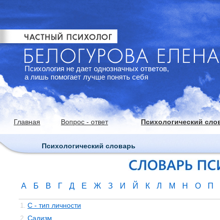
Психология не дает однозначных ответов,
а лишь помогает лучше понять себя
Главная
Вопрос - ответ
Психологический сло
Психологический словарь
А
Б
В
Г
Д
Е
Ж
З
И
Й
К
Л
М
Н
О
П
С - тип личности
1.
Садизм
2.