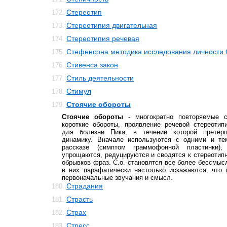
Стереотип
172.
Стереотипия двигательная
173.
Стереотипия речевая
174.
Стефенсона методика исследования личности 
175.
Стивенса закон
176.
Стиль деятельности
177.
Стимул
178.
Стоячие обороты
179.
Стоячие обороты
- многократно повторяемые с
короткие обороты, проявление речевой стереотип
для болезни Пика, в течении которой претер
динамику. Вначале используются с одними и те
рассказе (симптом граммофонной пластинки)
упрощаются, редуцируются и сводятся к стереотип
обрывков фраз. С.о. становятся все более бессмыс
в них парафатически настолько искажаются, что 
первоначальные звучания и смысл.
Страдания
180.
Страсть
181.
Страх
182.
Стресс
183.