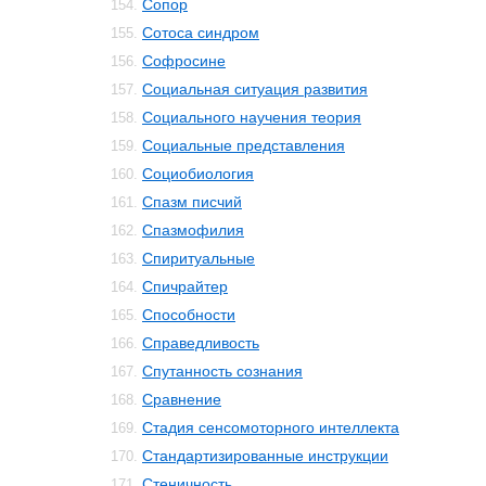
Сопор
154.
Сотоса синдром
155.
Софросине
156.
Социальная ситуация развития
157.
Социального научения теория
158.
Социальные представления
159.
Социобиология
160.
Спазм писчий
161.
Спазмофилия
162.
Спиритуальные
163.
Спичрайтер
164.
Способности
165.
Справедливость
166.
Спутанность сознания
167.
Сравнение
168.
Стадия сенсомоторного интеллекта
169.
Стандартизированные инструкции
170.
Стеничность
171.