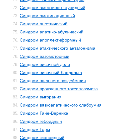
Синдром аментивно-ступидный
72.
Синдром амотивационный
73.
Синдром аноэтический
74.
Синдром апатико-абулический
75.
Синдром апоплектиформный
76.
Синдром атактического антагонизма
77.
Синдром вазомоторный
78.
Синдром височной доли
79.
Синдром височный Ландольта
80.
Синдром внешнего воздействия
81.
Синдром врожденного токсоплазмоза
82.
Синдром выгорания
83.
Синдром вязкоапатического слабоумия
84.
Синдром Гайе-Вернике
85.
Синдром гебоидный
86.
Синдром Геры
87.
Синдром гипноидный
88.