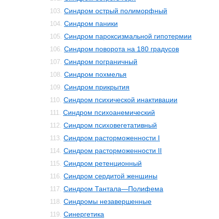
Синдром острый полиморфный
103.
Синдром паники
104.
Синдром пароксизмальной гипотермии
105.
Синдром поворота на 180 градусов
106.
Синдром пограничный
107.
Синдром похмелья
108.
Синдром прикрытия
109.
Синдром психической инактивации
110.
Синдром психоанемический
111.
Синдром психовегетативный
112.
Синдром расторможенности I
113.
Синдром расторможенности II
114.
Синдром ретенционный
115.
Синдром сердитой женщины
116.
Синдром Тантала—Полифема
117.
Синдромы незавершенные
118.
Синергетика
119.