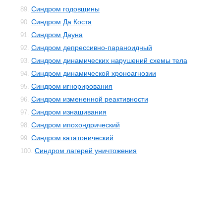
Синдром годовщины
89.
Синдром Да Коста
90.
Синдром Дауна
91.
Синдром депрессивно-параноидный
92.
Синдром динамических нарушений схемы тела
93.
Синдром динамической хроноагнозии
94.
Синдром игнорирования
95.
Синдром измененной реактивности
96.
Синдром изнашивания
97.
Синдром ипохондрический
98.
Синдром кататонический
99.
Синдром лагерей уничтожения
100.