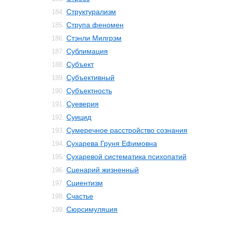
Структурализм
184.
Струпа феномен
185.
Стэнли Милгрэм
186.
Сублимация
187.
Субъект
188.
Субъективный
189.
Субъектность
190.
Суеверия
191.
Суицид
192.
Сумеречное расстройство сознания
193.
Сухарева Груня Ефимовна
194.
Сухаревой систематика психопатий
195.
Сценарий жизненный
196.
Сциентизм
197.
Счастье
198.
Сюрсимуляция
199.