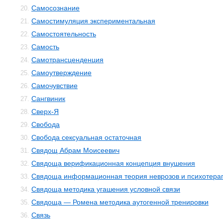
Самосознание
20.
Самостимуляция экспериментальная
21.
Самостоятельность
22.
Самость
23.
Самотрансценденция
24.
Самоутверждение
25.
Самочувствие
26.
Сангвиник
27.
Сверх-Я
28.
Свобода
29.
Свобода сексуальная остаточная
30.
Свядощ Абрам Моисеевич
31.
Свядоща верификационная концепция внушения
32.
Свядоща информационная теория неврозов и психотера
33.
Свядоща методика угашения условной связи
34.
Свядоща — Ромена методика аутогенной тренировки
35.
Связь
36.