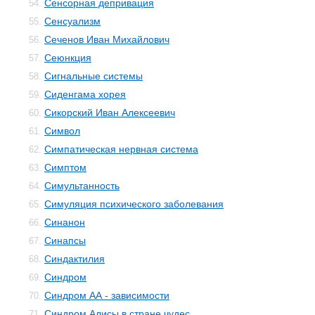
Сенсорная депривация
54.
Сенсуализм
55.
Сеченов Иван Михайлович
56.
Сеюнкция
57.
Сигнальные системы
58.
Сиденгама хорея
59.
Сикорский Иван Алексеевич
60.
Символ
61.
Симпатическая нервная система
62.
Симптом
63.
Симультанность
64.
Симуляция психического заболевания
65.
Синанон
66.
Синапсы
67.
Синдактилия
68.
Синдром
69.
Синдром АА - зависимости
70.
Синдром Алисы в стране чудес
71.