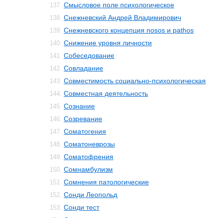
Смысловое поле психологическое
137.
Снежневский Андрей Владимирович
138.
Снежневского концепция nosos и pathos
139.
Снижение уровня личности
140.
Собеседование
141.
Совладание
142.
Совместимость социально-психологическая
143.
Совместная деятельность
144.
Сознание
145.
Созревание
146.
Соматогения
147.
Соматоневрозы
148.
Соматофрения
149.
Сомнамбулизм
150.
Сомнения патологические
151.
Сонди Леопольд
152.
Сонди тeст
153.