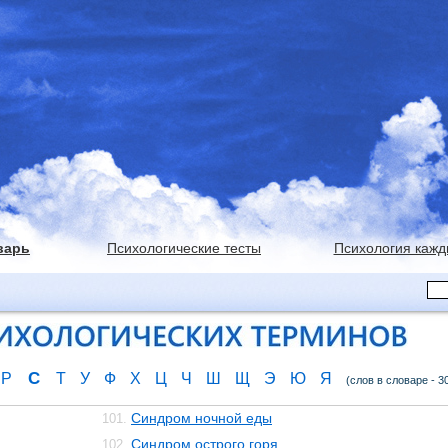
варь
Психологические тесты
Психология кажд
С
Р
Т
У
Ф
Х
Ц
Ч
Ш
Щ
Э
Ю
Я
(слов в словаре - 3
Синдром ночной еды
101.
Синдром острого горя
102.