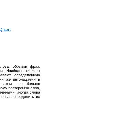
Q-sort
лова, обрывки фраз,
ии. Наиболее типичны
певают определенную
ми же интонациями в
, затем все больше
ному повторению слов,
ленными, иногда слова
нельзя определить их