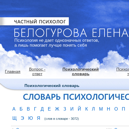
Психология не дает однозначных ответов,
а лишь помогает лучше понять себя
Вопрос -
Психологический
Психо
Главная
ответ
словарь
Психологический словарь
А
Б
В
Г
Д
Е
Ж
З
И
Й
К
Л
М
Н
О
П
Щ
Э
Ю
Я
(слов в словаре - 3072)