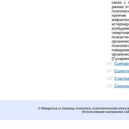
связи с 
ранних эт
психопат
наличи
инфанти
истероид
возбуд
гипер
психасте
органиче
психоп
поведе
органиче
[Сухарева
Сценар
196.
Сциент
197.
Счасть
198.
Сюрсим
199.
© Belogurova.ru (помощь психолога, психологическое консул
Использование материалов сайт