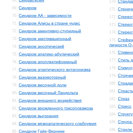
Синдактилия
68.
Станда
170.
Синдром
69.
Стенич
171.
Синдром АА - зависимости
70.
Стерео
172.
Синдром Алисы в стране чудес
71.
Стерео
173.
Синдром аментивно-ступидный
72.
Стерео
174.
Синдром амотивационный
73.
Стефен
175.
личности Q-
Синдром аноэтический
74.
Стивенс
176.
Синдром апатико-абулический
75.
Стиль 
177.
Синдром апоплектиформный
76.
Стимул
178.
Синдром атактического антагонизма
77.
Стоячи
179.
Синдром вазомоторный
78.
Страда
180.
Синдром височной доли
79.
Страст
181.
Синдром височный Ландольта
80.
Страх
182.
Синдром внешнего воздействия
81.
Стресс
183.
Синдром врожденного токсоплазмоза
82.
Структ
184.
Синдром выгорания
83.
Струпа
185.
Синдром вязкоапатического слабоумия
84.
Стэнли
186.
Синдром Гайе-Вернике
85.