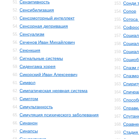
Сензитивность
51.
Сонди 
153.
Сенсибилизация
52.
Сопор
154.
Сенсомоторный интеллект
53.
Сотоса
155.
Сенсорная депривация
54.
Софро
156.
Сенсуализм
55.
Социал
157.
Сеченов Иван Михайлович
56.
Социал
158.
Сеюнкция
57.
Социал
159.
Сигнальные системы
58.
Социоб
160.
Сиденгама хорея
59.
Спазм 
161.
Сикорский Иван Алексеевич
60.
Спазм
162.
Символ
61.
Спирит
163.
Симпатическая нервная система
62.
Спичра
164.
Симптом
63.
Способ
165.
Симультанность
64.
Справе
166.
Симуляция психического заболевания
65.
Спутан
167.
Синанон
66.
Сравне
168.
Синапсы
67.
Стадия
169.