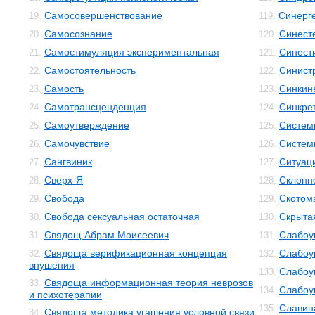
Самосовершенствование
Синерг
19.
119.
Самосознание
Синест
20.
120.
Самостимуляция экспериментальная
Синест
21.
121.
Самостоятельность
Синист
22.
122.
Самость
Синкин
23.
123.
Самотрансценденция
Синкре
24.
124.
Самоутверждение
Систем
25.
125.
Самочувствие
Систем
26.
126.
Сангвиник
Ситуац
27.
127.
Сверх-Я
Склонн
28.
128.
Свобода
Скотом
29.
129.
Свобода сексуальная остаточная
Скрыта
30.
130.
Свядощ Абрам Моисеевич
Слабоу
31.
131.
Свядоща верификационная концепция
Слабоу
32.
132.
внушения
Слабоу
133.
Свядоща информационная теория неврозов
33.
Слабоу
134.
и психотерапии
Славин
135.
Свядоща методика угашения условной связи
34.