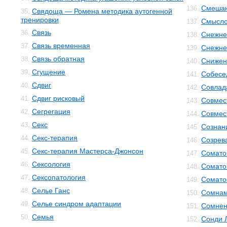
Смешан
136.
Свядоща — Ромена методика аутогенной
35.
тренировки
Смысло
137.
Связь
36.
Снежне
138.
Связь временная
37.
Снежнев
139.
Связь обратная
38.
Снижен
140.
Сгущение
39.
Собесе
141.
Сдвиг
40.
Совлад
142.
Сдвиг рисковый
41.
Совмес
143.
Сегрегация
42.
Совмес
144.
Секс
43.
Сознан
145.
Секс-терапия
44.
Созрев
146.
Секс-терапия Мастерса-Джонсон
45.
Сомато
147.
Сексология
46.
Сомато
148.
Сексопатология
47.
Сомато
149.
Селье Ганс
48.
Сомнам
150.
Селье синдром адаптации
49.
Сомнен
151.
Семья
50.
Сонди 
152.