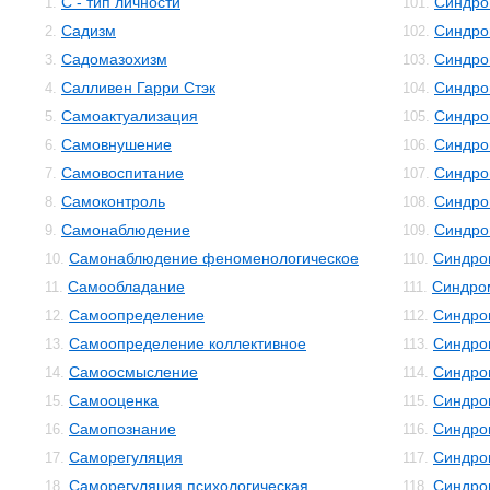
С - тип личности
Синдро
1.
101.
Садизм
Синдро
2.
102.
Садомазохизм
Синдро
3.
103.
Салливен Гарри Стэк
Синдро
4.
104.
Самоактуализация
Синдро
5.
105.
Самовнушение
Синдро
6.
106.
Самовоспитание
Синдро
7.
107.
Самоконтроль
Синдро
8.
108.
Самонаблюдение
Синдро
9.
109.
Самонаблюдение феноменологическое
Синдро
10.
110.
Самообладание
Синдро
11.
111.
Самоопределение
Синдро
12.
112.
Самоопределение коллективное
Синдро
13.
113.
Самоосмысление
Синдро
14.
114.
Самооценка
Синдро
15.
115.
Самопознание
Синдро
16.
116.
Саморегуляция
Синдро
17.
117.
Саморегуляция психологическая
Синдро
18.
118.