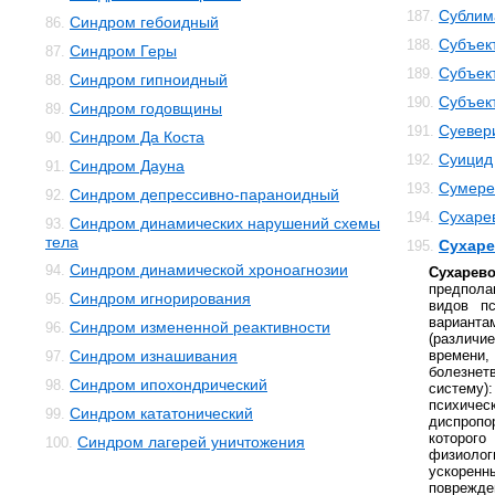
Сублим
187.
Синдром гебоидный
86.
Субъек
188.
Синдром Геры
87.
Субъек
189.
Синдром гипноидный
88.
Субъек
190.
Синдром годовщины
89.
Суевер
191.
Синдром Да Коста
90.
Суицид
192.
Синдром Дауна
91.
Сумере
193.
Синдром депрессивно-параноидный
92.
Сухаре
194.
Синдром динамических нарушений схемы
93.
тела
Сухаре
195.
Синдром динамической хроноагнозии
94.
Сухарев
предпол
Синдром игнорирования
95.
видов п
вариант
Синдром измененной реактивности
96.
(различи
Синдром изнашивания
време
97.
болезнет
Синдром ипохондрический
98.
систему)
психичес
Синдром кататонический
99.
диспропо
которо
Синдром лагерей уничтожения
100.
физиоло
ускоре
поврежде