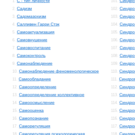
С - тип личности
Синдро
1.
101.
Садизм
Синдро
2.
102.
Садомазохизм
Синдро
3.
103.
Салливен Гарри Стэк
Синдро
4.
104.
Самоактуализация
Синдро
5.
105.
Самовнушение
Синдро
6.
106.
Самовоспитание
Синдро
7.
107.
Самоконтроль
Синдро
8.
108.
Самонаблюдение
Синдро
9.
109.
Самонаблюдение феноменологическое
Синдро
10.
110.
Самообладание
Синдро
11.
111.
Самоопределение
Синдро
12.
112.
Самоопределение коллективное
Синдро
13.
113.
Самоосмысление
Синдро
14.
114.
Самооценка
Синдро
15.
115.
Самопознание
Синдро
16.
116.
Саморегуляция
Синдро
17.
117.
Саморегуляция психологическая
Синдро
18.
118.