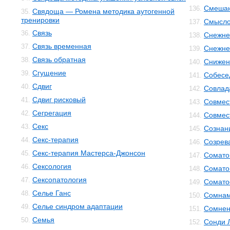
Смешан
136.
Свядоща — Ромена методика аутогенной
35.
тренировки
Смысло
137.
Связь
36.
Снежне
138.
Связь временная
37.
Снежнев
139.
Связь обратная
38.
Снижен
140.
Сгущение
39.
Собесе
141.
Сдвиг
40.
Совлад
142.
Сдвиг рисковый
41.
Совмес
143.
Сегрегация
42.
Совмес
144.
Секс
43.
Сознан
145.
Секс-терапия
44.
Созрев
146.
Секс-терапия Мастерса-Джонсон
45.
Сомато
147.
Сексология
46.
Сомато
148.
Сексопатология
47.
Сомато
149.
Селье Ганс
48.
Сомнам
150.
Селье синдром адаптации
49.
Сомнен
151.
Семья
50.
Сонди 
152.