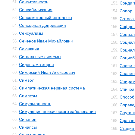
Сензитивность
51.
Сонди 
153.
Сенсибилизация
52.
Сопор
154.
Сенсомоторный интеллект
53.
Сотоса
155.
Сенсорная депривация
54.
Софро
156.
Сенсуализм
55.
Социал
157.
Сеченов Иван Михайлович
56.
Социал
158.
Сеюнкция
57.
Социал
159.
Сигнальные системы
58.
Социоб
160.
Сиденгама хорея
59.
Спазм 
161.
Сикорский Иван Алексеевич
60.
Спазм
162.
Символ
61.
Спирит
163.
Симпатическая нервная система
62.
Спичра
164.
Симптом
63.
Способ
165.
Симультанность
64.
Справе
166.
Симуляция психического заболевания
65.
Спутан
167.
Синанон
66.
Сравне
168.
Синапсы
67.
Стадия
169.