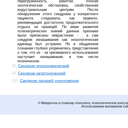
перегруженность работой, плохая
экологическая обстановка, свойственная
индустриальным центрам. После
обнаружения этого синдрома у конкретного
пациента следовала, как правило,
рекомендация достаточно продолжительного
отдыха за границей. По мере развития
психиатрических знаний данные признаки
были приписаны неврастении - , а сам
синдром изнашивания как нозологическая
единица был устранен. Но в обыденном
сознании глубоко укоренились представления
о том, что из - за чрезмерного использования
наступает изнашивание, в том числе
психическое.
Синдром ипохондрический
98.
Синдром кататонический
99.
Синдром лагерей уничтожения
100.
© Belogurova.ru (помощь психолога, психологическое консул
Использование материалов сайт