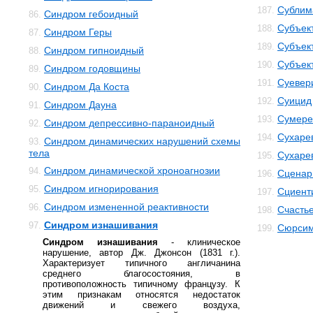
Сублим
187.
Синдром гебоидный
86.
Субъек
188.
Синдром Геры
87.
Субъек
189.
Синдром гипноидный
88.
Субъек
190.
Синдром годовщины
89.
Суевер
191.
Синдром Да Коста
90.
Суицид
192.
Синдром Дауна
91.
Сумере
193.
Синдром депрессивно-параноидный
92.
Сухаре
194.
Синдром динамических нарушений схемы
93.
тела
Сухаре
195.
Синдром динамической хроноагнозии
94.
Сценар
196.
Синдром игнорирования
95.
Сциент
197.
Синдром измененной реактивности
96.
Счасть
198.
Синдром изнашивания
97.
Сюрсим
199.
Синдром изнашивания
- клиническое
нарушение, автор Дж. Джонсон (1831 г.).
Характеризует типичного англичанина
среднего благосостояния, в
противоположность типичному французу. К
этим признакам относятся недостаток
движений и свежего воздуха,