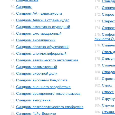
Синдактилия
68.
Станда
170.
Синдром
69.
Стенич
171.
Синдром АА - зависимости
70.
Стерео
172.
Синдром Алисы в стране чудес
71.
Стерео
173.
Синдром аментивно-ступидный
72.
Стерео
174.
Синдром амотивационный
73.
Стефен
175.
личности Q-
Синдром аноэтический
74.
Стивенс
176.
Синдром апатико-абулический
75.
Стиль 
177.
Синдром апоплектиформный
76.
Стимул
178.
Синдром атактического антагонизма
77.
Стоячи
179.
Синдром вазомоторный
78.
Страда
180.
Синдром височной доли
79.
Страст
181.
Синдром височный Ландольта
80.
Страх
182.
Синдром внешнего воздействия
81.
Стресс
183.
Синдром врожденного токсоплазмоза
82.
Структ
184.
Синдром выгорания
83.
Струпа
185.
Синдром вязкоапатического слабоумия
84.
Стэнли
186.
Синдром Гайе-Вернике
85.