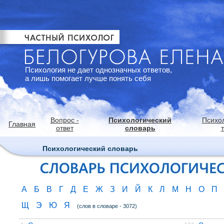
Психология не дает однозначных ответов,
а лишь помогает лучше понять себя
Вопрос -
Психологический
Психо
Главная
ответ
словарь
Психологический словарь
А
Б
В
Г
Д
Е
Ж
З
И
Й
К
Л
М
Н
О
П
Щ
Э
Ю
Я
(слов в словаре - 3072)