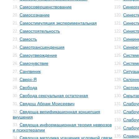
Самосовершенствование
Синерг
19.
119.
Самосознание
Синест
20.
120.
Самостимуляция экспериментальная
Синест
21.
121.
Самостоятельность
Синист
22.
122.
Самость
Синкин
23.
123.
Самотрансценденция
Синкре
24.
124.
Самоутверждение
Систем
25.
125.
Самочувствие
Систем
26.
126.
Сангвиник
Ситуац
27.
127.
Сверх-Я
Склонн
28.
128.
Свобода
Скотом
29.
129.
Свобода сексуальная остаточная
Скрыта
30.
130.
Свядощ Абрам Моисеевич
Слабоу
31.
131.
Свядоща верификационная концепция
Слабоу
32.
132.
внушения
Слабоу
133.
Свядоща информационная теория неврозов
33.
Слабоу
134.
и психотерапии
Славин
135.
Свядоща методика угашения условной связи
34.