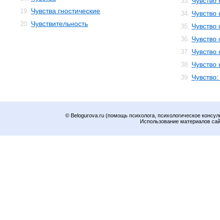
Чувство
33.
Чувства гностические
19.
Чувство
34.
Чувствительность
20.
Чувство
35.
Чувство
36.
Чувство 
37.
Чувство
38.
Чувство:
39.
© Belogurova.ru (помощь психолога, психологическое консул
Использование материалов сайт