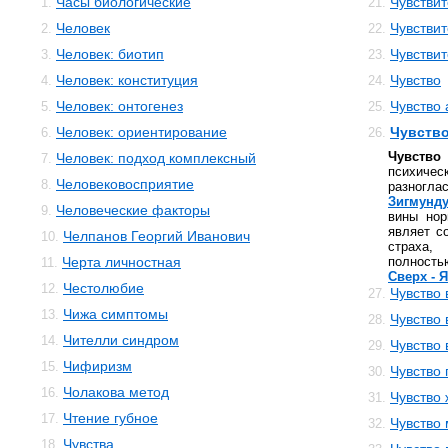
Часы биологические
Чувстви
1.
21.
Человек
Чувстви
2.
22.
Человек: биотип
Чувствит
3.
23.
Человек: конституция
Чувство
4.
24.
Человек: онтогенез
Чувство 
5.
25.
Человек: ориентирование
Чувств
6.
26.
Чувств
Человек: подход комплексный
7.
психиче
Человековосприятие
8.
разногла
Зигмунд
Человеческие факторы
9.
вины нор
являет с
Челпанов Георгий Иванович
10.
страха,
Черта личностная
полност
11.
Сверх - Я
Честолюбие
12.
Чувство
27.
Чижа симптомы
13.
Чувство
28.
Чителли синдром
14.
Чувство
29.
Чифиризм
15.
Чувство 
30.
Чолакова метод
16.
Чувство
31.
Чтение губное
17.
Чувство
32.
Чувства
18.