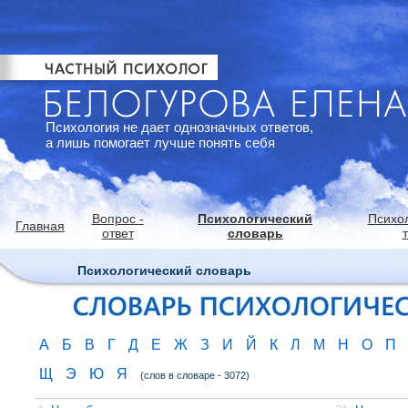
Психология не дает однозначных ответов,
а лишь помогает лучше понять себя
Вопрос -
Психологический
Психо
Главная
ответ
словарь
Психологический словарь
А
Б
В
Г
Д
Е
Ж
З
И
Й
К
Л
М
Н
О
П
Щ
Э
Ю
Я
(слов в словаре - 3072)