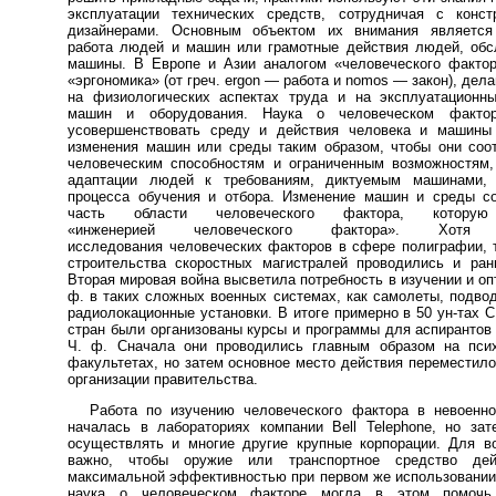
эксплуатации технических средств, сотрудничая с конст
дизайнерами. Основным объектом их внимания является
работа людей и машин или грамотные действия людей, об
машины. В Европе и Азии аналогом «человеческого фактор
«эргономика» (от греч. ergon — работа и nomos — закон), дел
на физиологических аспектах труда и на эксплуатационны
машин и оборудования. Наука о человеческом фактор
усовершенствовать среду и действия человека и машины
изменения машин или среды таким образом, чтобы они соо
человеческим способностям и ограниченным возможностям,
адаптации людей к требованиям, диктуемым машинами
процесса обучения и отбора. Изменение машин и среды со
часть области человеческого фактора, которую
«инженерией человеческого фактора». Хотя 
исследования человеческих факторов в сфере полиграфии, 
строительства скоростных магистралей проводились и ран
Вторая мировая война высветила потребность в изучении и оп
ф. в таких сложных военных системах, как самолеты, подво
радиолокационные установки. В итоге примерно в 50 ун-тах 
стран были организованы курсы и программы для аспирантов
Ч. ф. Сначала они проводились главным образом на псих
факультетах, но затем основное место действия переместило
организации правительства.
Работа по изучению человеческого фактора в невоенно
началась в лабораториях компании Bell Telephone, но за
осуществлять и многие другие крупные корпорации. Для в
важно, чтобы оружие или транспортное средство дей
максимальной эффективностью при первом же использовании 
наука о человеческом факторе могла в этом помочь.