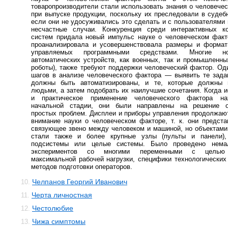
товаропроизводители стали использовать знания о человече
при выпуске продукции, поскольку их преследовали в судеб
если они не удосуживались это сделать и с пользователями
несчастные случаи. Конкуренция среди интерактивных к
систем придала новый импульс науке о человеческом факт
проанализировала и усовершенствовала размеры и формат
управляемых программными средствами. Многие 
автоматических устройств, как военных, так и промышленны
роботы), также требуют поддержки человеческий фактор. Од
шагов в анализе человеческого фактора — выявить те зада
должны быть автоматизированы, и те, которые должны 
людьми, а затем подобрать их наилучшие сочетания. Когда 
и практическое применение человеческого фактора н
начальной стадии, они были направлены на решение о
простых проблем. Дисплеи и приборы управления продолжаю
внимание науки о человеческом факторе, т. к. они предст
связующее звено между человеком и машиной, но объектами
стали также и более крупные узлы (пульты и панели)
подсистемы или целые системы. Было проведено нема
экспериментов со многими переменными с целью
максимальной рабочей нагрузки, специфики технологических
методов подготовки операторов.
Челпанов Георгий Иванович
10.
Черта личностная
11.
Честолюбие
12.
Чижа симптомы
13.