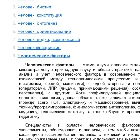
Человек: биотип
3.
Человек: конституция
4.
Человек: онтогенез
5.
Человек: ориентирование
6.
Человек: подход комплексный
7.
Человековосприятие
8.
Человеческие факторы
9.
Человеческие факторы
— этими двумя словами стали
многоотраслевую прикладную науку и область практики, н
анализ и учет человеческого фактора в современной т
взаимосвязей между технологическими процессами и 
(системами, средой, машинами), с одной стороны, и пол
(операторами, ЛПР (лицами, принимающими решения), об
персоналом), с другими. Хотя профилирующей дисцип
является психология, данная область также включает инже
(прежде всего НОТ, электронику и машиностроение), выч
технику/программирование, физиологическую антропологию, 
медицину, техническую эстетику, а также общую и профе
педагогику.
Специалисты в области человеческих факторо
эксперименты, обследования и анализы, с тем чтобы нако
касающиеся взаимодействия человека с техникой и технол
решить прикладные задачи; практики используют эти знания п