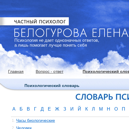
Психология не дает однозначных ответов,
а лишь помогает лучше понять себя
Главная
Вопрос - ответ
Психологический сло
Психологический словарь
А
Б
В
Г
Д
Е
Ж
З
И
Й
К
Л
М
Н
О
П
Часы биологические
1.
Человек
2.