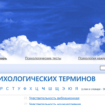
варь
Психологические тесты
Психология кажд
Ч
Р
С
Т
У
Ф
Х
Ц
Ш
Щ
Э
Ю
Я
(слов в словаре - 3
Чувствительность вибрационная
21.
Чувствительность ноцицептивная
22.