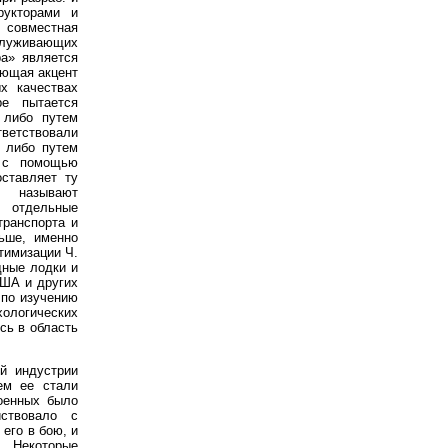
рукторами и
 совместная
служивающих
а» является
ающая акцент
х качествах
е пытается
 либо путем
тветствовали
 либо путем
, с помощью
ставляет ту
 называют
отдельные
транспорта и
ьше, именно
тимизации Ч.
дные лодки и
США и других
 по изучению
ологических
сь в область
й индустрии
тем ее стали
оенных было
ствовало с
его в бою, и
 Некоторые