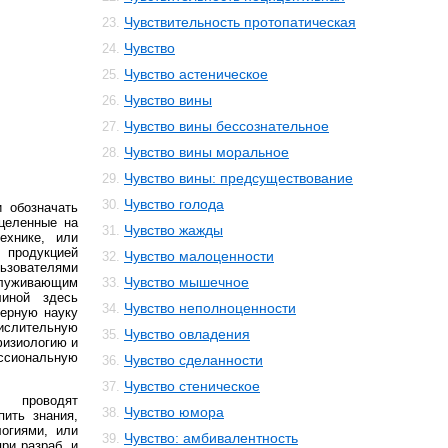
Чувствительность протопатическая
23.
Чувство
24.
Чувство астеническое
25.
Чувство вины
26.
Чувство вины бессознательное
27.
Чувство вины моральное
28.
Чувство вины: предсуществование
29.
Чувство голода
30.
 обозначать
ацеленные на
Чувство жажды
31.
ехнике, или
продукцией
Чувство малоценности
32.
ьзователями
Чувство мышечное
служивающим
33.
линой здесь
Чувство неполноценности
34.
нерную науку
ислительную
Чувство овладения
35.
физиологию и
ссиональную
Чувство сделанности
36.
Чувство стеническое
37.
в проводят
Чувство юмора
38.
пить знания,
огиями, или
Чувство: амбивалентность
39.
ри разраб. и