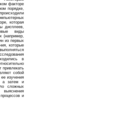
ском факторе
ном порядке,
 происходили
омпьютерных
оре, которая
ы дисплеев,
новые виды
х (например,
ин из первых
ния, которые
выполняться
исследования
аходились в
тносительно
т привлекать
авляют собой
 ее изучения
, а затем и
ло сложных
 выяснения
 процессов и