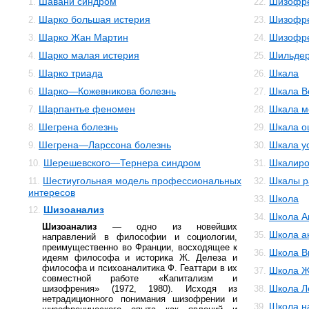
Шавани синдром
Шизофре
1.
22.
Шарко большая истерия
Шизофре
2.
23.
Шарко Жан Мартин
Шизофр
3.
24.
Шарко малая истерия
Шильдер
4.
25.
Шарко триада
Шкала
5.
26.
Шарко—Кожевникова болезнь
Шкала В
6.
27.
Шарпантье феномен
Шкала м
7.
28.
Шегрена болезнь
Шкала о
8.
29.
Шегрена—Ларссона болезнь
Шкала у
9.
30.
Шерешевского—Тернера синдром
Шкалиро
10.
31.
Шестиугольная модель профессиональных
Шкалы р
11.
32.
интересов
Школа
33.
Шизоанализ
12.
Школа А
34.
Шизоанализ
— одно из новейших
Школа а
35.
направлений в философии и социологии,
преимущественно во Франции, восходящее к
Школа В
36.
идеям философа и историка Ж. Делеза и
философа и психоаналитика Ф. Геаттари в их
Школа Ж
37.
совместной работе «Капитализм и
Школа Л
шизофрения» (1972, 1980). Исходя из
38.
нетрадиционного понимания шизофрении и
Школа н
39.