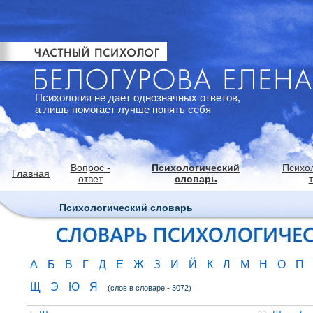
Психология не дает однозначных ответов,
а лишь помогает лучше понять себя
Вопрос -
Психологический
Психо
Главная
ответ
словарь
Психологический словарь
А
Б
В
Г
Д
Е
Ж
З
И
Й
К
Л
М
Н
О
П
Щ
Э
Ю
Я
(слов в словаре - 3072)