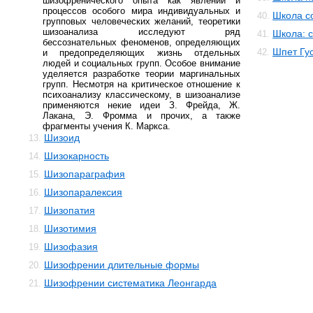
шизофренического опыта как явлений и
процессов особого мира индивидуальных и
Школа с
40.
групповых человеческих желаний, теоретики
шизоанализа исследуют ряд
Школа: 
41.
бессознательных феноменов, определяющих
Шпет Гус
42.
и предопределяющих жизнь отдельных
людей и социальных групп. Особое внимание
уделяется разработке теории маргинальных
групп. Несмотря на критическое отношение к
психоанализу классическому, в шизоанализе
применяются некие идеи З. Фрейда, Ж.
Лакана, Э. Фромма и прочих, а также
фрагменты учения К. Маркса.
Шизоид
13.
Шизокарность
14.
Шизопараграфия
15.
Шизопаралексия
16.
Шизопатия
17.
Шизотимия
18.
Шизофазия
19.
Шизофрении длительные формы
20.
Шизофрении систематика Леонгарда
21.