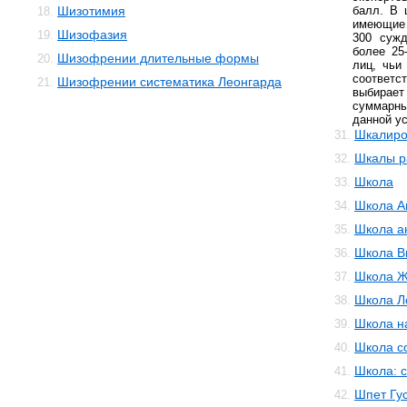
Шизотимия
балл. В 
18.
имеющие 
Шизофазия
19.
300 сужд
более 25
Шизофрении длительные формы
20.
лиц, чьи
соответ
Шизофрении систематика Леонгарда
21.
выбирае
суммарны
данной ус
Шкалиро
31.
Шкалы р
32.
Школа
33.
Школа А
34.
Школа а
35.
Школа В
36.
Школа Ж
37.
Школа Л
38.
Школа н
39.
Школа с
40.
Школа: 
41.
Шпет Гус
42.