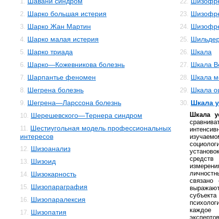
Шавани синдром
Шизофре
1.
22.
Шарко большая истерия
Шизофре
2.
23.
Шарко Жан Мартин
Шизофр
3.
24.
Шарко малая истерия
Шильдер
4.
25.
Шарко триада
Шкала
5.
26.
Шарко—Кожевникова болезнь
Шкала В
6.
27.
Шарпантье феномен
Шкала м
7.
28.
Шегрена болезнь
Шкала о
8.
29.
Шегрена—Ларссона болезнь
Шкала у
9.
30.
Шкала у
Шерешевского—Тернера синдром
10.
сравни
Шестиугольная модель профессиональных
11.
интенсивн
интересов
изучае
социолог
Шизоанализ
12.
установо
средст
Шизоид
13.
измерен
личностн
Шизокарность
14.
связано 
Шизопараграфия
15.
выражают
субъект
Шизопаралексия
16.
психолог
каждое 
Шизопатия
17.
эксперт