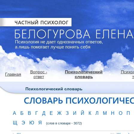
Психология не дает однозначных ответов,
а лишь помогает лучше понять себя
Вопрос -
Психологический
Психо
Главная
ответ
словарь
Психологический словарь
А
Б
В
Г
Д
Е
Ж
З
И
Й
К
Л
М
Н
О
П
Щ
Э
Ю
Я
(слов в словаре - 3072)