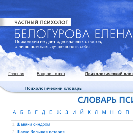
Психология не дает однозначных ответов,
а лишь помогает лучше понять себя
Главная
Вопрос - ответ
Психологический сло
Психологический словарь
А
Б
В
Г
Д
Е
Ж
З
И
Й
К
Л
М
Н
О
П
Шавани синдром
1.
Шарко большая истерия
2.