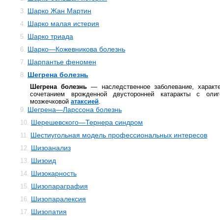
Шарко Жан Мартин
3.
Шарко малая истерия
4.
Шарко триада
5.
Шарко—Кожевникова болезнь
6.
Шарпантье феномен
7.
Шегрена болезнь
8.
Шегрена болезнь
— наследственное заболевание, характ
сочетанием врожденной двусторонней катаракты с оли
мозжечковой
атаксией
.
Шегрена—Ларссона болезнь
9.
Шерешевского—Тернера синдром
10.
Шестиугольная модель профессиональных интересов
11.
Шизоанализ
12.
Шизоид
13.
Шизокарность
14.
Шизопараграфия
15.
Шизопаралексия
16.
Шизопатия
17.