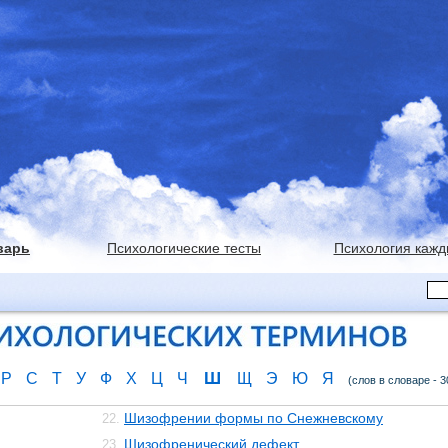
варь
Психологические тесты
Психология кажд
Ш
Р
С
Т
У
Ф
Х
Ц
Ч
Щ
Э
Ю
Я
(слов в словаре - 3
Шизофрении формы по Снежневскому
22.
Шизофренический дефект
23.