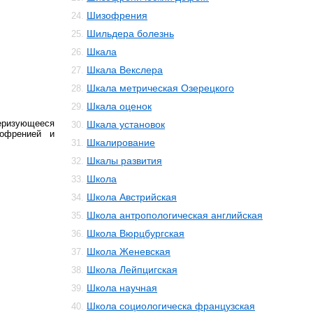
Шизофрения
24.
Шильдера болезнь
25.
Шкала
26.
Шкала Векслера
27.
Шкала метрическая Озерецкого
28.
Шкала оценок
29.
еризующееся
Шкала установок
30.
гофренией и
Шкалирование
31.
Шкалы развития
32.
Школа
33.
Школа Австрийская
34.
Школа антропологическая английская
35.
Школа Вюрцбургская
36.
Школа Женевская
37.
Школа Лейпцигская
38.
Школа научная
39.
Школа социологическа французская
40.