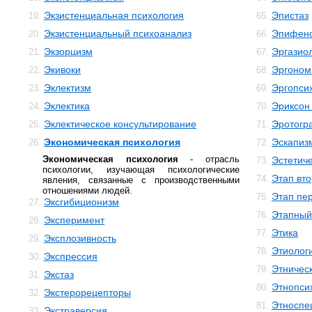
Экзистенциальная психология
Эпистаз
19.
65.
Экзистенциальный психоанализ
Эпифен
20.
66.
Экзорцизм
Эргазио
21.
67.
Экивоки
Эргоном
22.
68.
Эклектизм
Эргопси
23.
69.
Эклектика
Эриксон
24.
70.
Эклектическое консультирование
Эротогр
25.
71.
Экономическая психология
Эскапиз
26.
72.
Экономическая психология
- отрасль
Эстетиче
73.
психологии, изучающая психологические
Этап вто
74.
явления, связанные с производственными
отношениями людей.
Этап пе
75.
Эксгибиционизм
27.
Этапный
76.
Эксперимент
28.
Этика
77.
Эксплозивность
29.
Этиолог
78.
Экспрессия
30.
Этничес
79.
Экстаз
31.
Этнопси
80.
Экстерорецепторы
32.
Этноспе
81.
Экстраверсия
33.