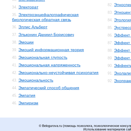
Этноспе
82.
Электорат
34.
Этноцен
83.
Электроэнцефалографическая
35.
биологическая обратная связь
Этологи
84.
Эллис Альберт
36.
Эустрес
85.
Эльконин Даниил Борисович
37.
Эффект 
86.
Эмоции
38.
Эффект 
87.
Эмоций информационная теория
39.
Эффект 
88.
Эмоциональная глупость
40.
Эффект 
89.
Эмоциональная напряженность
41.
Эффекти
90.
Эмоционально-неустойчивая психопатия
42.
Эхолали
91.
Эмоциональность
43.
Эхопрак
92.
Эмпатический способ общения
44.
Эмпатия
45.
Эмпиризм
46.
© Belogurova.ru (помощь психолога, психологическое консул
Использование материалов сайт