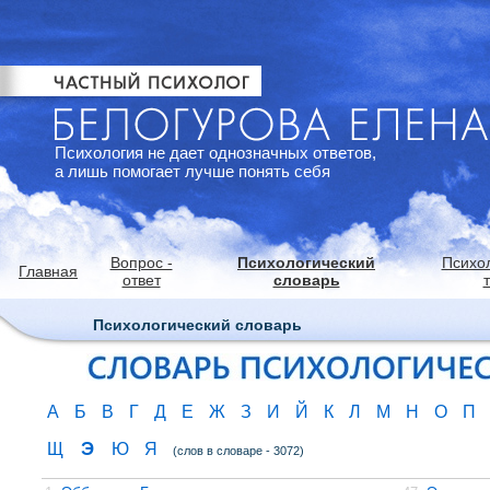
Психология не дает однозначных ответов,
а лишь помогает лучше понять себя
Вопрос -
Психологический
Психо
Главная
ответ
словарь
Психологический словарь
А
Б
В
Г
Д
Е
Ж
З
И
Й
К
Л
М
Н
О
П
Э
Щ
Ю
Я
(слов в словаре - 3072)