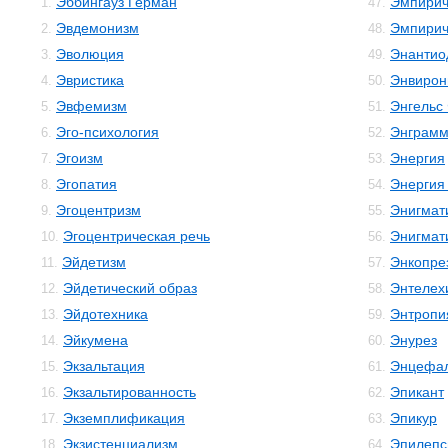
Эббингауз Герман
Эмпирич
1.
47.
Эвдемонизм
Эмпирич
2.
48.
Эволюция
Энантио
3.
49.
Эвристика
Энвирон
4.
50.
Эвфемизм
Энгельс
5.
51.
Эго-психология
Энграм
6.
52.
Эгоизм
Энергия
7.
53.
Эгопатия
Энергия
8.
54.
Эгоцентризм
Энигмат
9.
55.
Эгоцентрическая речь
Энигмат
10.
56.
Эйдетизм
Энкопре
11.
57.
Эйдетический образ
Энтелех
12.
58.
Эйдотехника
Энтропи
13.
59.
Эйкумена
Энурез
14.
60.
Экзальтация
Энцефал
15.
61.
Экзальтированность
Эпикант
16.
62.
Экземплификация
Эпикур
17.
63.
Экзистенциализм
Эпилепс
18.
64.