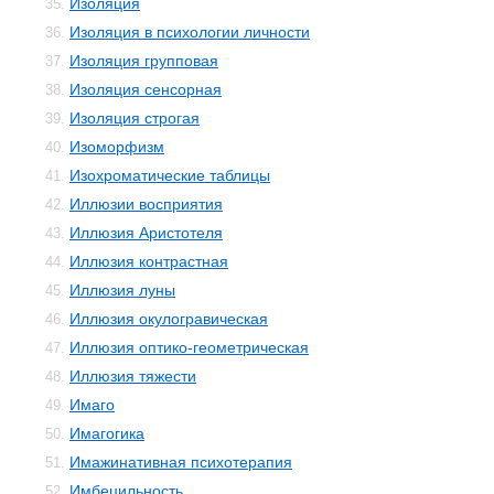
Изоляция
35.
Изоляция в психологии личности
36.
Изоляция групповая
37.
Изоляция сенсорная
38.
Изоляция строгая
39.
Изоморфизм
40.
Изохроматические таблицы
41.
Иллюзии восприятия
42.
Иллюзия Аристотеля
43.
Иллюзия контрастная
44.
Иллюзия луны
45.
Иллюзия окулогравическая
46.
Иллюзия оптико-геометрическая
47.
Иллюзия тяжести
48.
Имаго
49.
Имагогика
50.
Имажинативная психотерапия
51.
Имбецильность
52.