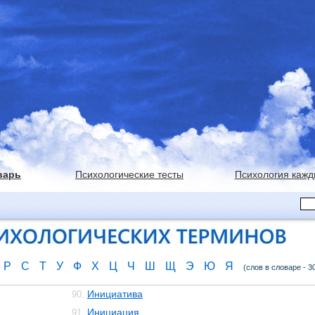
варь
Психологические тесты
Психология кажд
Р
С
Т
У
Ф
Х
Ц
Ч
Ш
Щ
Э
Ю
Я
(слов в словаре - 3
Инициатива
90.
Инициация
91.