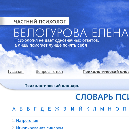
Психология не дает однозначных ответов,
а лишь помогает лучше понять себя
Главная
Вопрос - ответ
Психологический сло
Психологический словарь
И
А
Б
В
Г
Д
Е
Ж
З
Й
К
Л
М
Н
О
П
Иатрогения
1.
Игнорирования синдром
2.