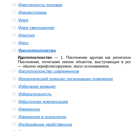
Идентичность половая
20.
Идеомоторика
21.
Идея
22.
Идея сверхценная
23.
Идиотия
24.
Идол
25.
Идолопоклонство
26.
Идолопоклонство
— 1. Поклонение идолам как религиозны
Поклонение, почитание некоих объектов, выступающих в ро
— обычно нерефлексируемое, мало осознаваемое.
Идолопоклонство современное
27.
Иерархический принцип организации поведения
28.
Избегания реакция
29.
Избирательность
30.
Избыточная компенсация
31.
Измерение
32.
Измерения в психологии
33.
Изображение двойственное
34.