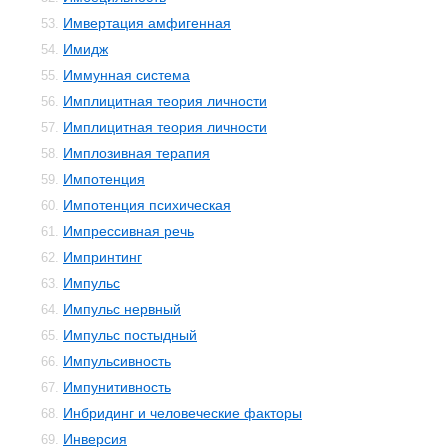
Имвертация амфигенная
53.
Имидж
54.
Иммунная система
55.
Имплицитная теория личности
56.
Имплицитная теория личности
57.
Имплозивная терапия
58.
Импотенция
59.
Импотенция психическая
60.
Импрессивная речь
61.
Импринтинг
62.
Импульс
63.
Импульс нервный
64.
Импульс постыдный
65.
Импульсивность
66.
Импунитивность
67.
Инбридинг и человеческие факторы
68.
Инверсия
69.