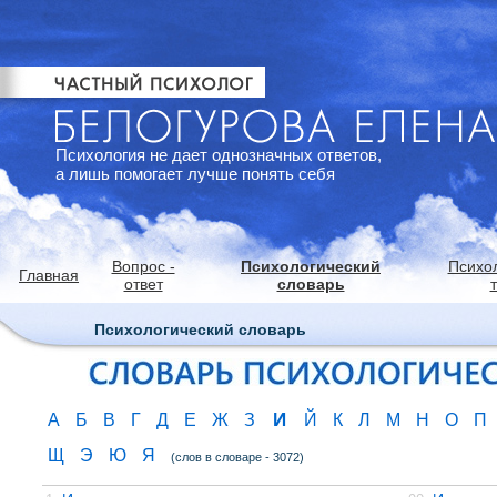
Психология не дает однозначных ответов,
а лишь помогает лучше понять себя
Вопрос -
Психологический
Психо
Главная
ответ
словарь
Психологический словарь
И
А
Б
В
Г
Д
Е
Ж
З
Й
К
Л
М
Н
О
П
Щ
Э
Ю
Я
(слов в словаре - 3072)