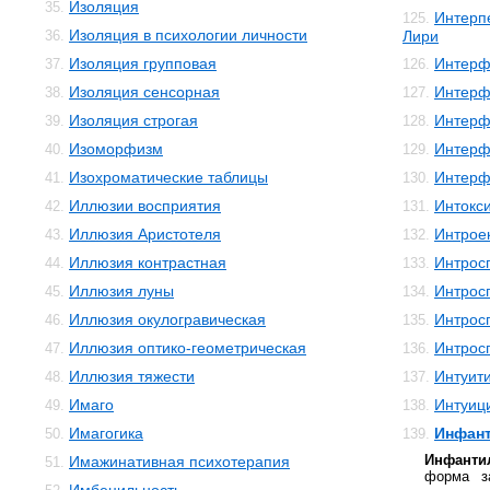
Изоляция
35.
Интерп
125.
Изоляция в психологии личности
36.
Лири
Изоляция групповая
Интерф
37.
126.
Изоляция сенсорная
Интерф
38.
127.
Изоляция строгая
Интерф
39.
128.
Изоморфизм
Интерф
40.
129.
Изохроматические таблицы
Интерф
41.
130.
Иллюзии восприятия
Интокс
42.
131.
Иллюзия Аристотеля
Интрое
43.
132.
Иллюзия контрастная
Интрос
44.
133.
Иллюзия луны
Интрос
45.
134.
Иллюзия окулогравическая
Интрос
46.
135.
Иллюзия оптико-геометрическая
Интрос
47.
136.
Иллюзия тяжести
Интуит
48.
137.
Имаго
Интуиц
49.
138.
Имагогика
Инфан
50.
139.
Инфанти
Имажинативная психотерапия
51.
форма з