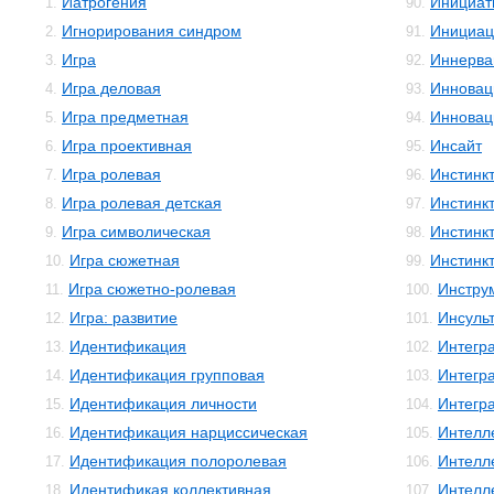
Иатрогения
Инициат
1.
90.
Игнорирования синдром
Инициац
2.
91.
Игра
Иннерва
3.
92.
Игра деловая
Инновац
4.
93.
Игра предметная
Инновац
5.
94.
Игра проективная
Инсайт
6.
95.
Игра ролевая
Инстинк
7.
96.
Игра ролевая детская
Инстинк
8.
97.
Игра символическая
Инстинк
9.
98.
Игра сюжетная
Инстинк
10.
99.
Игра сюжетно-ролевая
Инстру
11.
100.
Игра: развитие
Инсуль
12.
101.
Идентификация
Интегр
13.
102.
Идентификация групповая
Интегр
14.
103.
Идентификация личности
Интегр
15.
104.
Идентификация нарциссическая
Интелл
16.
105.
Идентификация полоролевая
Интелл
17.
106.
Идентификая коллективная
Интелле
18.
107.