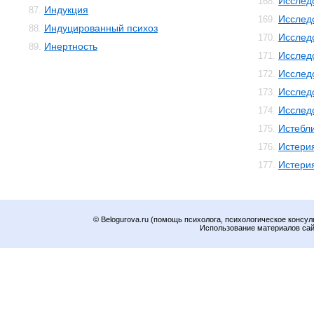
Исслед
168.
Индукция
87.
Исслед
169.
Индуцированный психоз
88.
Исслед
170.
Инертность
89.
Исслед
171.
Исслед
172.
Исслед
173.
Исслед
174.
Истебл
175.
Истери
176.
Истери
177.
© Belogurova.ru (помощь психолога, психологическое консул
Использование материалов сайт