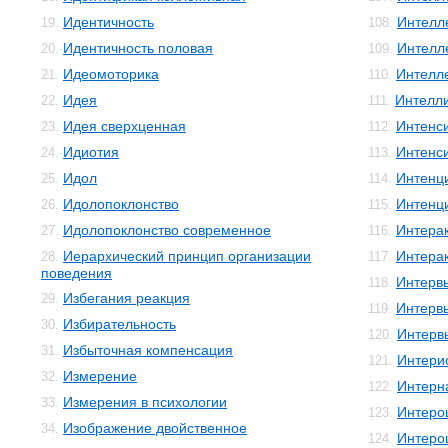
Идентичность
Интелле
19.
108.
Идентичность половая
Интелл
20.
109.
Идеомоторика
Интелл
21.
110.
Идея
Интелли
22.
111.
Идея сверхценная
Интенс
23.
112.
Идиотия
Интенс
24.
113.
Идол
Интенц
25.
114.
Идолопоклонство
Интенц
26.
115.
Идолопоклонство современное
Интера
27.
116.
Иерархический принцип организации
Интера
28.
117.
поведения
Интерв
118.
Избегания реакция
29.
Интерв
119.
Избирательность
30.
Интерв
120.
Избыточная компенсация
31.
Интери
121.
Измерение
32.
Интерн
122.
Измерения в психологии
33.
Интеро
123.
Изображение двойственное
34.
Интеро
124.