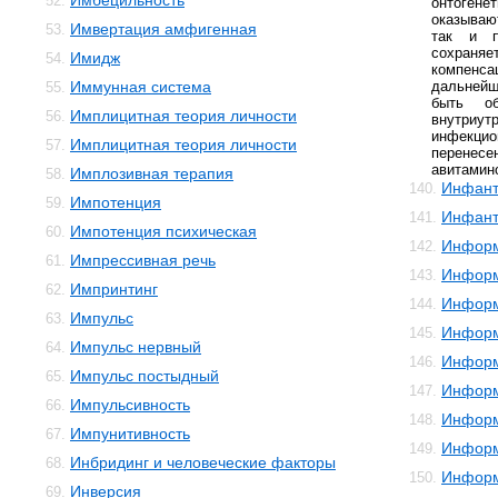
Имбецильность
52.
онтогене
оказываю
Имвертация амфигенная
53.
так и п
сохран
Имидж
54.
компенс
Иммунная система
дальней
55.
быть об
Имплицитная теория личности
56.
внутр
инфек
Имплицитная теория личности
57.
перене
авитамин
Имплозивная терапия
58.
Инфант
140.
Импотенция
59.
Инфант
141.
Импотенция психическая
60.
Инфор
142.
Импрессивная речь
61.
Информ
143.
Импринтинг
62.
Информ
144.
Импульс
63.
Информ
145.
Импульс нервный
64.
Информ
146.
Импульс постыдный
65.
Информ
147.
Импульсивность
66.
Информ
148.
Импунитивность
67.
Информ
149.
Инбридинг и человеческие факторы
68.
Инфор
150.
Инверсия
69.