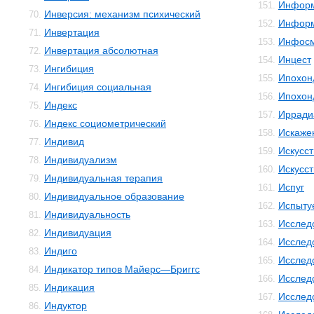
Информ
151.
Инверсия: механизм психический
70.
Информ
152.
Инвертация
71.
Инфос
153.
Инвертация абсолютная
72.
Инцест
154.
Ингибиция
73.
Ипохон
155.
Ингибиция социальная
74.
Ипохон
156.
Индекс
75.
Ирради
157.
Индекс социометрический
76.
Искаже
158.
Индивид
77.
Искусс
159.
Индивидуализм
78.
Искусст
160.
Индивидуальная терапия
79.
Испуг
161.
Индивидуальное образование
80.
Испыту
162.
Индивидуальность
81.
Исслед
163.
Индивидуация
82.
Исслед
164.
Индиго
83.
Исслед
165.
Индикатор типов Майерс—Бриггс
84.
Исслед
166.
Индикация
85.
Исслед
167.
Индуктор
86.