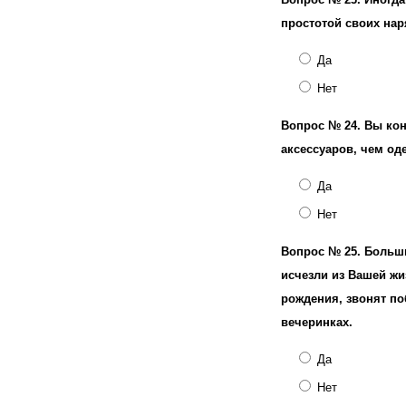
простотой своих нар
Да
Нет
Вопрос № 24.
Вы кон
аксессуаров, чем од
Да
Нет
Вопрос № 25.
Больш
исчезли из Вашей жи
рождения, звонят по
вечеринках.
Да
Нет