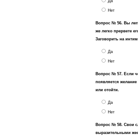
Да
Нет
Вопрос № 56.
Вы лег
же легко прервете ег
Заговорить на интим
Да
Нет
Вопрос № 57.
Если ч
появляется желание
или отойти.
Да
Нет
Вопрос № 58.
Свои с
выразительными жес