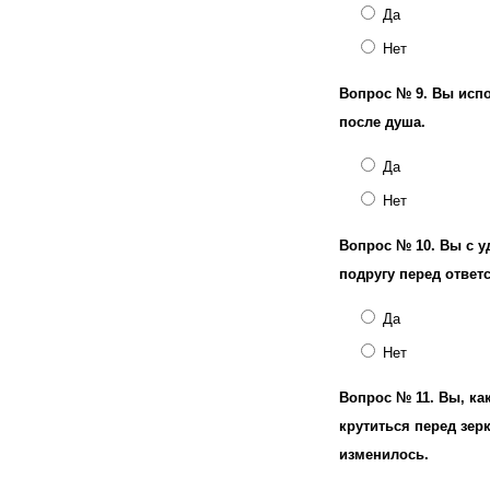
Да
Нет
Вопрос № 9.
Вы испо
после душа.
Да
Нет
Вопрос № 10.
Вы с у
подругу перед ответ
Да
Нет
Вопрос № 11.
Вы, ка
крутиться перед зерк
изменилось.