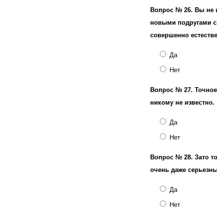
Вопрос № 26.
Вы не 
новыми подругами с
совершенно естестве
Да
Нет
Вопрос № 27.
Точно
никому не известно.
Да
Нет
Вопрос № 28.
Зато т
очень даже серьезн
Да
Нет