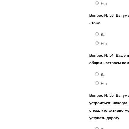
Нет
Вопрос № 53.
Вы уме
- тоже.
Да
Нет
Вопрос № 54.
Ваше н
общим настроем ком
Да
Нет
Вопрос № 55.
Вы уме
устроиться: никогда
с тем, кто активно ж
уступать дорогу.