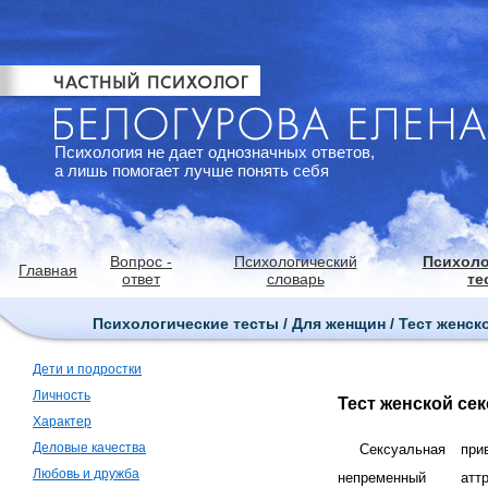
Психология не дает однозначных ответов,
а лишь помогает лучше понять себя
Вопрос -
Психологический
Психоло
Главная
ответ
словарь
те
Психологические тесты / Для женщин / Тест женск
Дети и подростки
Личность
Тест женской се
Характер
Деловые качества
Сексуальная при
Любовь и дружба
непременный ат