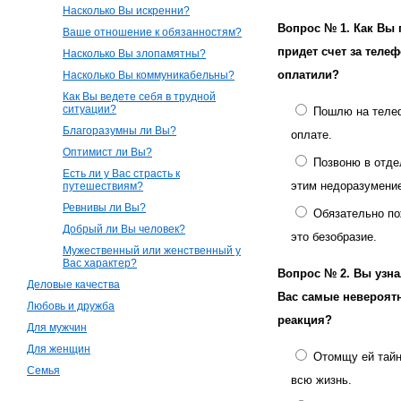
Насколько Вы искренни?
Вопрос № 1.
Как Вы 
Ваше отношение к обязанностям?
придет счет за теле
Насколько Вы злопамятны?
оплатили?
Насколько Вы коммуникабельны?
Как Вы ведете себя в трудной
ситуации?
Пошлю на телеф
Благоразумны ли Вы?
оплате.
Оптимист ли Вы?
Позвоню в отде
Есть ли у Вас страсть к
этим недоразумени
путешествиям?
Ревнивы ли Вы?
Обязательно п
Добрый ли Вы человек?
это безобразие.
Мужественный или женственный у
Вас характер?
Вопрос № 2.
Вы узна
Деловые качества
Вас самые невероятн
Любовь и дружба
реакция?
Для мужчин
Для женщин
Отомщу ей тайно
Семья
всю жизнь.