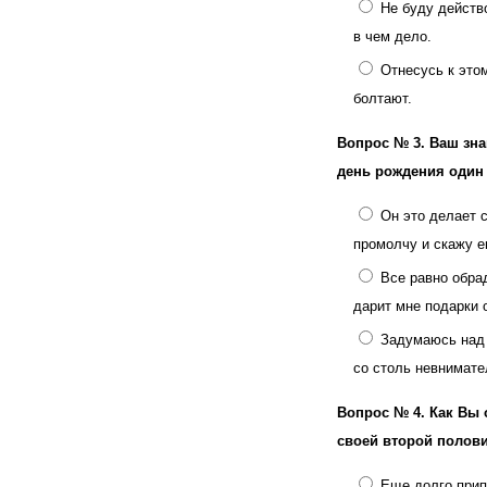
Не буду действо
в чем дело.
Отнесусь к это
болтают.
Вопрос № 3.
Ваш зна
день рождения один 
Он это делает с
промолчу и скажу е
Все равно обра
дарит мне подарки о
Задумаюсь над 
со столь невнимате
Вопрос № 4.
Как Вы 
своей второй полов
Еще долго прип