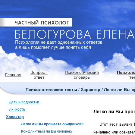
Психология не дает однозначных ответов,
а лишь помогает лучше понять себя
Вопрос -
Психологический
Психоло
Главная
ответ
словарь
те
Психологические тесты / Характер / Легко ли Вы
Дети и подростки
Личность
Легко ли Вы про
Характер
Легко ли Вы прощаете обидчиков?
Этот тест выявит 
Конфликтный ли Вы человек?
нечаянно или сознате