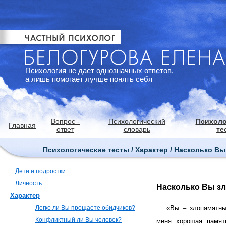
Психология не дает однозначных ответов,
а лишь помогает лучше понять себя
Вопрос -
Психологический
Психоло
Главная
ответ
словарь
те
Психологические тесты / Характер / Насколько В
Дети и подростки
Личность
Насколько Вы з
Характер
Легко ли Вы прощаете обидчиков?
«Вы – злопамятны
Конфликтный ли Вы человек?
меня хорошая память