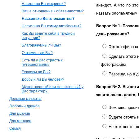
Насколько Вы искренни?
анекдот. А что по э
Ваше отношение к обязанностям?
назвать злопамятным
Насколько Вы злопамятны?
Вопрос № 1.
Позволи
Насколько Вы коммуникабельны?
Как Вы ведете себя в трудной
день рождения?
ситуации?
Благоразумны ли Вы?
Фотографироват
Оптимист ли Вы?
Сделать этого н
Есть ли у Вас страсть к
фотографиях
путешествиям?
Ревнивы ли Вы?
Разрешу, но в 
Добрый ли Вы человек?
Вопрос № 2.
Вы хоти
Мужественный или женственный у
Вас характер?
занята очень долго, 
Деловые качества
Любовь и дружба
Вежливо просит
Для мужчин
Будете стоять 
Для женщин
Не отстанете, п
Семья