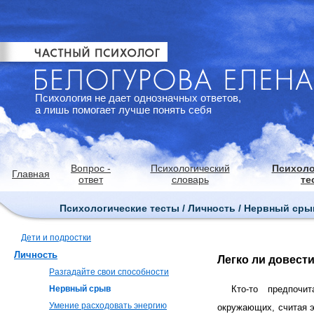
Психология не дает однозначных ответов,
а лишь помогает лучше понять себя
Вопрос -
Психологический
Психоло
Главная
ответ
словарь
те
Психологические тесты / Личность / Нервный сры
Дети и подростки
Личность
Легко ли довест
Разгадайте свои способности
Нервный срыв
Кто-то предпочи
Умение расходовать энергию
окружающих, считая э