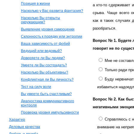
Позиция в жизни
а кто-то сдерживает 
Насколько у Вас развита фантазия?
срыва. Чаще всего о
Насколько Вы открыты
как в таких случаях 
окружающим?
разобраться.
Выявление уровня самооценки
Склонность к порядку или энтропии
Вопрос № 1.
Будете 
Ваша зависимость от фобий
говорит не по сущес
Ведущий или ведомый?
Доверяете ли Вы людям?
Мне не составл
Умеете ли Вы сострадать?
Только ради пр
Насколько Вы объективны?
Буду нервничат
Конфликтная ли Вы личность?
Тест на силу воли
избавиться надоедл
Вы умеете быть счастливым?
Вопрос № 2.
Как быс
Диагностика коммуникативного
контроля
негативными эмоци
Проверка уровня импульсивности
Cправляюсь с н
Характер
Деловые качества
внимание на непри