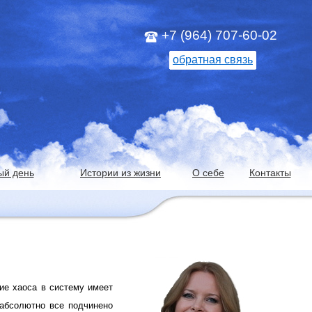
+7 (964) 707-60-02
обратная связь
ый день
Истории из жизни
О себе
Контакты
ие хаоса в систему имеет
 абсолютно все подчинено