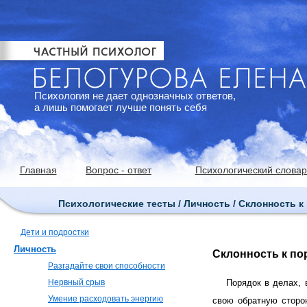
Психология не дает однозначных ответов,
а лишь помогает лучше понять себя
Главная
Вопрос - ответ
Психологический словар
Психологические тесты / Личность / Склонность к
Дети и подростки
Личность
Склонность к по
Разгадайте свои способности
Нервный срыв
Порядок в делах, 
Умение расходовать энергию
свою обратную сторон