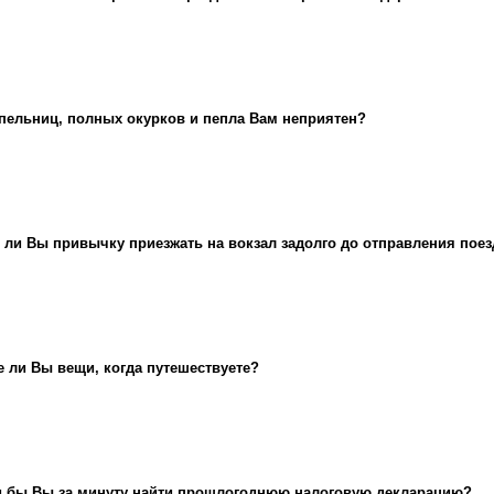
пельниц, полных окурков и пепла Вам неприятен?
 ли Вы привычку приезжать на вокзал задолго до отправления поез
е ли Вы вещи, когда путешествуете?
 бы Вы за минуту найти прошлогоднюю налоговую декларацию?