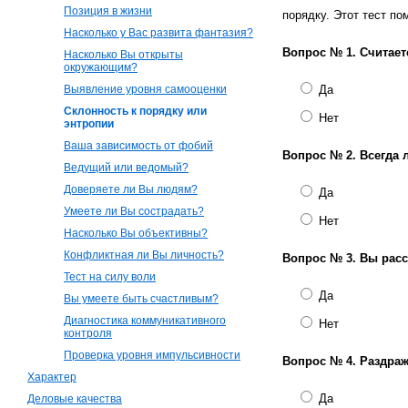
Позиция в жизни
порядку. Этот тест п
Насколько у Вас развита фантазия?
Вопрос № 1.
Считает
Насколько Вы открыты
окружающим?
Выявление уровня самооценки
Да
Склонность к порядку или
Нет
энтропии
Ваша зависимость от фобий
Вопрос № 2.
Всегда 
Ведущий или ведомый?
Доверяете ли Вы людям?
Да
Умеете ли Вы сострадать?
Нет
Насколько Вы объективны?
Конфликтная ли Вы личность?
Вопрос № 3.
Вы расс
Тест на силу воли
Да
Вы умеете быть счастливым?
Диагностика коммуникативного
Нет
контроля
Проверка уровня импульсивности
Вопрос № 4.
Раздраж
Характер
Да
Деловые качества