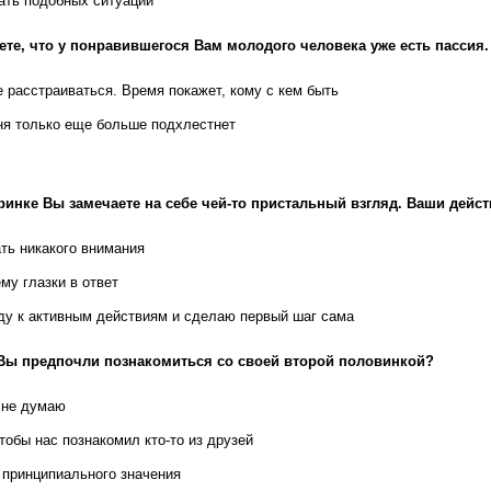
ать подобных ситуаций
ете, что у понравившегося Вам молодого человека уже есть пассия
е расстраиваться. Время покажет, кому с кем быть
ня только еще больше подхлестнет
ринке Вы замечаете на себе чей-то пристальный взгляд. Ваши дейс
ть никакого внимания
му глазки в ответ
ду к активным действиям и сделаю первый шаг сама
Вы предпочли познакомиться со своей второй половинкой?
 не думаю
тобы нас познакомил кто-то из друзей
 принципиального значения