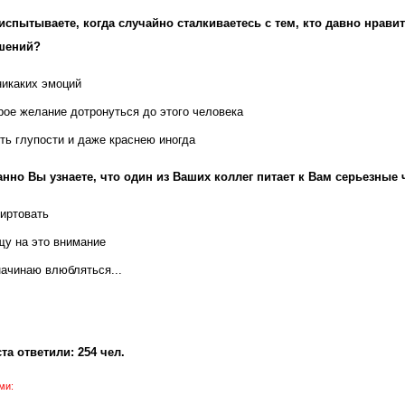
испытываете, когда случайно сталкиваетесь с тем, кто давно нравит
шений?
икаких эмоций
ое желание дотронуться до этого человека
ть глупости и даже краснею иногда
нно Вы узнаете, что один из Ваших коллег питает к Вам серьезные 
иртовать
щу на это внимание
начинаю влюбляться...
та ответили: 254 чел.
ми: