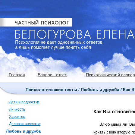
Психология не дает однозначных ответов,
а лишь помогает лучше понять себя
Главная
Вопрос - ответ
Психологический словар
Психологические тесты / Любовь и дружба / Как 
Дети и подростки
Личность
Как Вы относите
Характер
Деловые качества
Влюбчивый ли Вы 
Любовь и дружба
искать свою вторую п