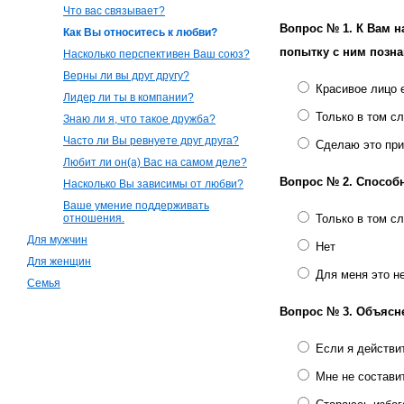
Что вас связывает?
Вопрос № 1.
К Вам н
Как Вы относитесь к любви?
попытку с ним позн
Насколько перспективен Ваш союз?
Верны ли вы друг другу?
Красивое лицо 
Лидер ли ты в компании?
Только в том с
Знаю ли я, что такое дружба?
Часто ли Вы ревнуете друг друга?
Сделаю это при
Любит ли он(а) Вас на самом деле?
Вопрос № 2.
Способн
Насколько Вы зависимы от любви?
Ваше умение поддерживать
отношения.
Только в том сл
Для мужчин
Нет
Для женщин
Для меня это не
Семья
Вопрос № 3.
Объясне
Если я действи
Мне не состави