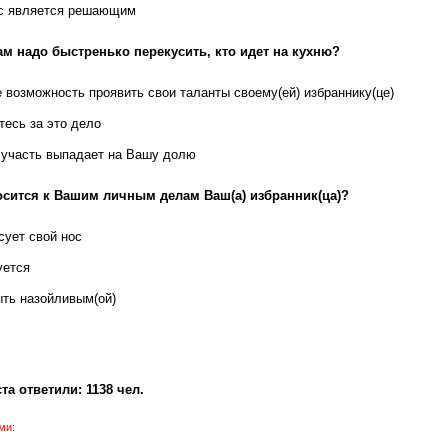
с является решающим
ам надо быстренько перекусить, кто идет на кухню?
 возможность проявить свои таланты своему(ей) избраннику(це)
тесь за это дело
 участь выпадает на Вашу долю
осится к Вашим личным делам Ваш(а) избранник(ца)?
сует свой нос
уется
ыть назойливым(ой)
та ответили: 1138 чел.
ми: