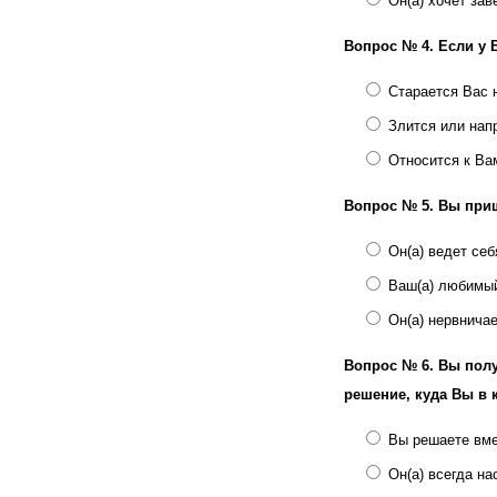
Он(а) хочет зав
Вопрос № 4.
Если у 
Старается Вас 
Злится или нап
Относится к Ва
Вопрос № 5.
Вы приш
Он(а) ведет себ
Ваш(а) любимый
Он(а) нервнича
Вопрос № 6.
Вы полу
решение, куда Вы в 
Вы решаете вм
Он(а) всегда на