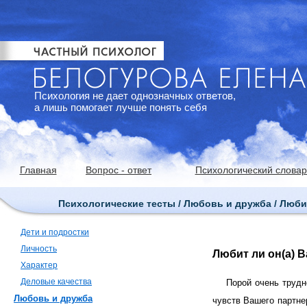
Психология не дает однозначных ответов,
а лишь помогает лучше понять себя
Главная
Вопрос - ответ
Психологический словар
Психологические тесты / Любовь и дружба / Любит
Дети и подростки
Личность
Любит ли он(а) 
Характер
Деловые качества
Порой очень трудн
Любовь и дружба
чувств Вашего партне