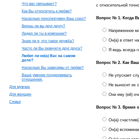
Что вас связывает?
с относительной точн
Как Вы относитесь к любви?
Вопрос № 1.
Когда В
Насколько перспективен Ваш союз?
Верны ли вы друг другу?
Напряженное м
Лидер ли ты в компании?
Он(а) в ответ н
Знаю ли я, что такое дружба?
Часто ли Вы ревнуете друг друга?
Я ведь всегда г
Любит ли он(а) Вас на самом
деле?
Вопрос № 2.
Как Ваш
Насколько Вы зависимы от любви?
Ваше умение поддерживать
Не упускает сл
отношения.
Не выносит их 
Для мужчин
Для женщин
Они ему (ей) оч
Семья
Вопрос № 3.
Время о
Он(а) счастлив(
Он(а) вспомина