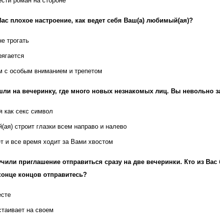
ести роман на стороне
Вас плохое настроение, как ведет себя Ваш(а) любимый(ая)?
не трогать
рягается
м с особым вниманием и трепетом
ли на вечеринку, где много новых незнакомых лиц. Вы невольно за
я как секс символ
(ая) строит глазки всем направо и налево
ет и все время ходит за Вами хвостом
чили приглашение отправиться сразу на две вечеринки. Кто из Вас
конце концов отправитесь?
есте
стаивает на своем