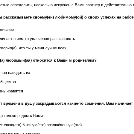
остью определить, несколько искренен с Вами партнер и действительно 
ы рассказываете своему(ей) любимому(ой) о своих успехах на работе
олчание
ачинает о чем-то увлеченно рассказывать
оворил(а), что ты у меня лучше всех!
(а) любимый(ая) относится к Ваши м родителям?
учая наведать их
общества
ень нравятся
т времени в душу закрадываются какие-то сомнения, Вам начинает к
а) только рядом с Вами
ет свою(его) бывшую(его) возлюбленную(ого)