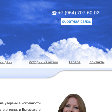
+7 (964) 707-60-02
обратная связь
ый день
Истории из жизни
О себе
Контакты
 не уверены в искренности
этого теста, и Вы сможете