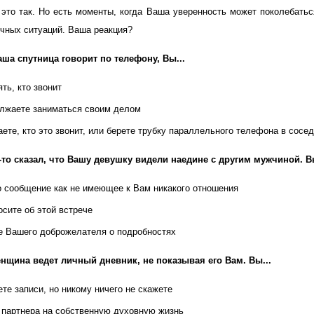
это так. Но есть моменты, когда Ваша уверенность может поколебаться
очных ситуаций. Ваша реакция?
аша спутница говорит по телефону, Вы...
ть, кто звонит
лжаете заниматься своим делом
ете, кто это звонит, или берете трубку параллельного телефона в сосе
-то сказал, что Вашу девушку видели наедине с другим мужчиной. В
о сообщение как не имеющее к Вам никакого отношения
осите об этой встрече
 Вашего доброжелателя о подробностях
нщина ведет личный дневник, не показывая его Вам. Вы...
те записи, но никому ничего не скажете
 партнера на собственную духовную жизнь