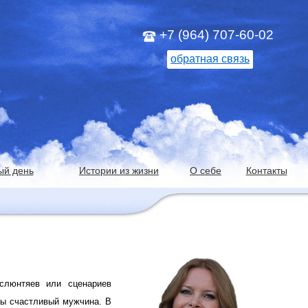
+7 (964) 707-60-02
обратная связь
ый день
Истории из жизни
О себе
Контакты
слюнтяев или сценариев
Вы счастливый мужчина. В