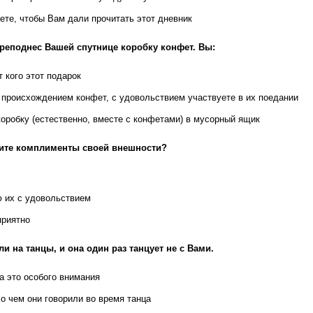
ете, чтобы Вам дали прочитать этот дневник
преподнес Вашей спутнице коробку конфет. Вы:
 кого этот подарок
 происхождением конфет, с удовольствием участвуете в их поедании
оробку (естественно, вместе с конфетами) в мусорный ящик
ите комплименты своей внешности?
 их с удовольствием
приятно
и на танцы, и она один раз танцует не с Вами.
а это особого внимания
 о чем они говорили во время танца