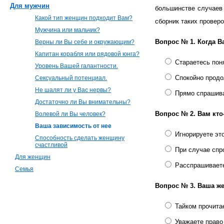
Для мужчин
большинстве случаев 
Какой тип женщин подходит Вам?
сборник таких провер
Мужчина или мальчик?
Вопрос № 1.
Когда В
Верны ли Вы себе и окружающим?
Капитан корабля или рядовой юнга?
Стараетесь поня
Уровень Вашей галантности.
Спокойно продо
Сексуальный потенциал.
Не шалят ли у Вас нервы?
Прямо спрашива
Достаточно ли Вы внимательны?
Вопрос № 2.
Вам кто
Волевой ли Вы человек?
Ваша зависимость от нее
Игнорируете эт
Способность сделать женщину
счастливой
При случае спр
Для женщин
Расспрашиваете
Семья
Вопрос № 3.
Ваша же
Тайком прочитае
Уважаете право