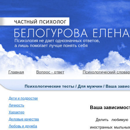
Психология не дает однозначных ответов,
а лишь помогает лучше понять себя
Главная
Вопрос - ответ
Психологический словар
Психологические тесты / Для мужчин / Ваша завис
Дети и подростки
Личность
Ваша зависимост
Характер
Деловые качества
Делить любимую 
Любовь и дружба
иностранных мыльных