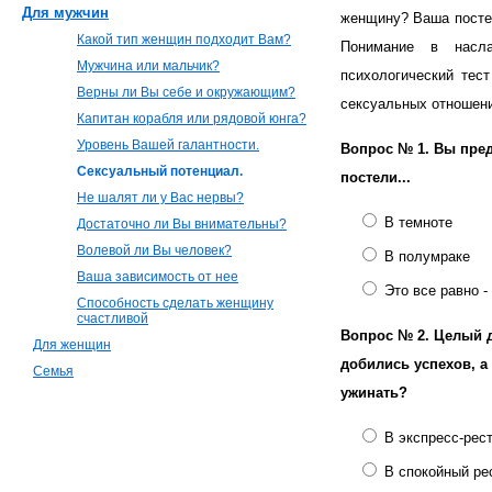
Для мужчин
женщину? Ваша посте
Какой тип женщин подходит Вам?
Понимание в насл
Мужчина или мальчик?
психологический тес
Верны ли Вы себе и окружающим?
сексуальных отношен
Капитан корабля или рядовой юнга?
Уровень Вашей галантности.
Вопрос № 1.
Вы пред
Сексуальный потенциал.
постели...
Не шалят ли у Вас нервы?
В темноте
Достаточно ли Вы внимательны?
Волевой ли Вы человек?
В полумраке
Ваша зависимость от нее
Это все равно -
Способность сделать женщину
счастливой
Вопрос № 2.
Целый д
Для женщин
добились успехов, а
Семья
ужинать?
В экспресс-рес
В спокойный ре