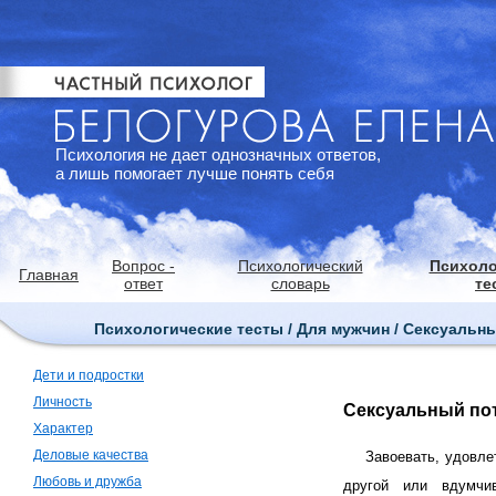
Психология не дает однозначных ответов,
а лишь помогает лучше понять себя
Вопрос -
Психологический
Психоло
Главная
ответ
словарь
те
Психологические тесты / Для мужчин / Сексуальн
Дети и подростки
Личность
Сексуальный по
Характер
Деловые качества
Завоевать, удовле
Любовь и дружба
другой или вдумчи