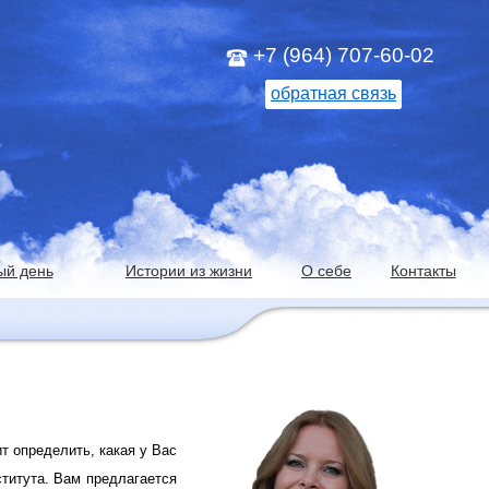
+7 (964) 707-60-02
обратная связь
ый день
Истории из жизни
О себе
Контакты
ит определить, какая у Вас
ститута. Вам предлагается