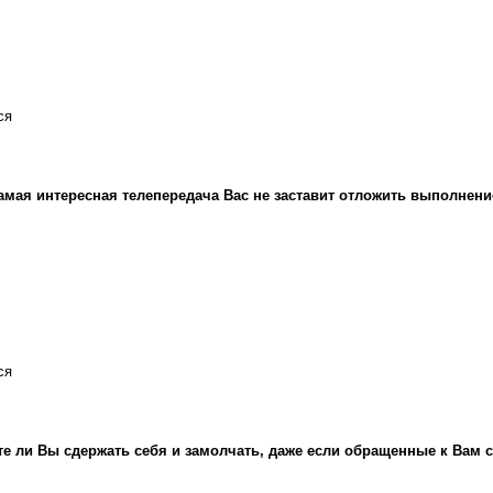
ся
амая интересная телепередача Вас не заставит отложить выполнен
ся
е ли Вы сдержать себя и замолчать, даже если обращенные к Вам 