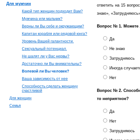
Для мужчин
ответить на 15 вопро
Какой тип женщин подходит Вам?
знаю», «Затрудняюсь»
Мужчина или мальчик?
Вопрос № 1.
Можете 
Верны ли Вы себе и окружающим?
Капитан корабля или рядовой юнга?
Да
Уровень Вашей галантности.
Не знаю
Сексуальный потенциал.
Не шалят ли у Вас нервы?
Затрудняюсь
Достаточно ли Вы внимательны?
Иногда случает
Волевой ли Вы человек?
Нет
Ваша зависимость от нее
Способность сделать женщину
Вопрос № 2.
Способн
счастливой
Для женщин
то неприятное?
Семья
Да
Нет
Затрудняюсь