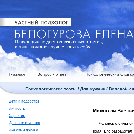
Психология не дает однозначных ответов,
а лишь помогает лучше понять себя
Главная
Вопрос - ответ
Психологический словар
Психологические тесты / Для мужчин / Волевой л
Дети и подростки
Личность
Можно ли Вас н
Характер
Деловые качества
Человек с сильной 
Любовь и дружба
воля. Его разработал