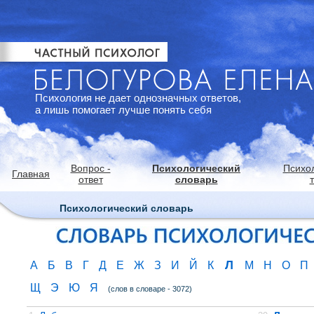
Психология не дает однозначных ответов,
а лишь помогает лучше понять себя
Вопрос -
Психологический
Психо
Главная
ответ
словарь
Психологический словарь
Л
А
Б
В
Г
Д
Е
Ж
З
И
Й
К
М
Н
О
П
Щ
Э
Ю
Я
(слов в словаре - 3072)