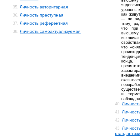
высшем
эндопсих
Личность авторитарная
35.
уровень 
как живу
Личность преступная
36.
— по ви
Личность референтная
37.
тому, ра
что при
Личность самоактуализуемая
38.
высшему
исключаю
свойства
что «сня
происход
тенденци
конца,
препятст
характе
внешним
оказывае
переработ
существе
и тормо
наблюдает
Личность
40.
Личность
41.
Личность
42.
Личность
43.
стандартиз