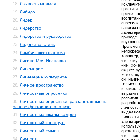
Лживость мнимая
18.
исключ
практики
Либидо
19.
прямо п
воспитан
Лидер
20.
способа
напряже
Лидерство
21.
характер
Лидерство и руководство
22.
природ
внутре
Лидерство: стиль
23.
Проявле
непосред
Лимбическая система
24.
характер
Лисина Мая Ивановна
что ему 
25.
«не хоче
Лицемерие
26.
скорее р
«что сле
Лицемерие культурное
27.
он начин
только в
Личное пространство
28.
в смысле
Личностные опросники
29.
выразить
развитии
Личностные опросники, разработанные на
30.
разработ
основе факторного анализа
личност
выделяют
Личностные шкалы Комрея
31.
личности
характер
Личностный конструкт
32.
исполь
Личностный смысл
33.
средства,
что при
Личность
34.