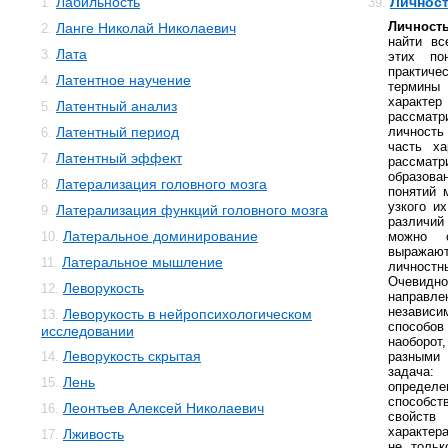
Лабильность
Личност
1.
39.
Личность
Ланге Николай Николаевич
2.
найти вс
Лата
3.
этих по
практи
Латентное научение
4.
термины
характ
Латентный анализ
5.
рассматр
Латентный период
личност
6.
часть ха
Латентный эффект
7.
рассмат
образов
Латерализация головного мозга
8.
понятий 
узкого и
Латерализация функций головного мозга
9.
различий
Латеральное доминирование
10.
можно с
выражают 
Латеральное мышление
11.
личностн
Очевид
Леворукость
12.
направл
независи
Леворукость в нейропсихологическом
13.
способов
исследовании
наоборо
Леворукость скрытая
14.
разными
задача
Лень
15.
опреде
способст
Леонтьев Алексей Николаевич
16.
свойств
характер
Лживость
17.
не тольк