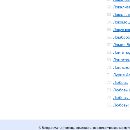
Локализ
62.
Локальн
63.
Локомоц
64.
Локус ко
65.
Ломброз
66.
Ломов Б
67.
Лонгитю
68.
Лонгитю
69.
Лояльно
70.
Лурия А
71.
Любовь
72.
Любовь 
73.
Любовь:
74.
Любовь:
75.
© Belogurova.ru (помощь психолога, психологическое консул