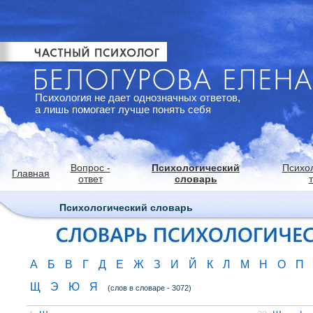
Психология не дает однозначных ответов,
а лишь помогает лучше понять себя
Вопрос -
Психологический
Психо
Главная
ответ
словарь
Психологический словарь
А
Б
В
Г
Д
Е
Ж
З
И
Й
К
Л
М
Н
О
П
Щ
Э
Ю
Я
(слов в словаре - 3072)