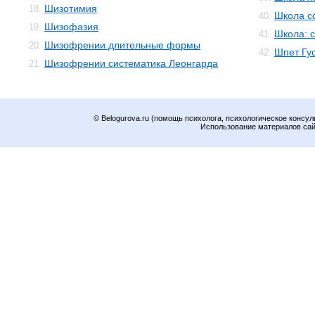
Шизотимия
18.
Школа с
40.
Шизофазия
19.
Школа: 
41.
Шизофрении длительные формы
20.
Шпет Гус
42.
Шизофрении систематика Леонгарда
21.
© Belogurova.ru (помощь психолога, психологическое консул
Использование материалов сайт