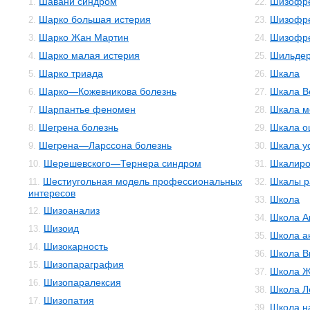
Шавани синдром
Шизофре
1.
22.
Шарко большая истерия
Шизофре
2.
23.
Шарко Жан Мартин
Шизофр
3.
24.
Шарко малая истерия
Шильдер
4.
25.
Шарко триада
Шкала
5.
26.
Шарко—Кожевникова болезнь
Шкала В
6.
27.
Шарпантье феномен
Шкала м
7.
28.
Шегрена болезнь
Шкала о
8.
29.
Шегрена—Ларссона болезнь
Шкала у
9.
30.
Шерешевского—Тернера синдром
Шкалиро
10.
31.
Шестиугольная модель профессиональных
Шкалы р
11.
32.
интересов
Школа
33.
Шизоанализ
12.
Школа А
34.
Шизоид
13.
Школа а
35.
Шизокарность
14.
Школа В
36.
Шизопараграфия
15.
Школа Ж
37.
Шизопаралексия
16.
Школа Л
38.
Шизопатия
17.
Школа н
39.