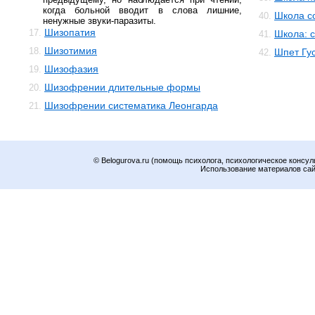
когда больной вводит в слова лишние,
Школа с
40.
ненужные звуки-паразиты.
Шизопатия
17.
Школа: 
41.
Шизотимия
18.
Шпет Гус
42.
Шизофазия
19.
Шизофрении длительные формы
20.
Шизофрении систематика Леонгарда
21.
© Belogurova.ru (помощь психолога, психологическое консул
Использование материалов сайт