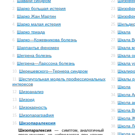
Шавани синдром
Шизофре
1.
22.
Шарко большая истерия
Шизофре
2.
23.
Шарко Жан Мартин
Шизофр
3.
24.
Шарко малая истерия
Шильдер
4.
25.
Шарко триада
Шкала
5.
26.
Шарко—Кожевникова болезнь
Шкала В
6.
27.
Шарпантье феномен
Шкала м
7.
28.
Шегрена болезнь
Шкала о
8.
29.
Шегрена—Ларссона болезнь
Шкала у
9.
30.
Шерешевского—Тернера синдром
Шкалиро
10.
31.
Шестиугольная модель профессиональных
Шкалы р
11.
32.
интересов
Школа
33.
Шизоанализ
12.
Школа А
34.
Шизоид
13.
Школа а
35.
Шизокарность
14.
Школа В
36.
Шизопараграфия
15.
Школа Ж
37.
Шизопаралексия
16.
Школа Л
38.
Шизопаралексия
— симптом, аналогичный
Школа н
39.
предыдущему, но наблюдается при чтении,