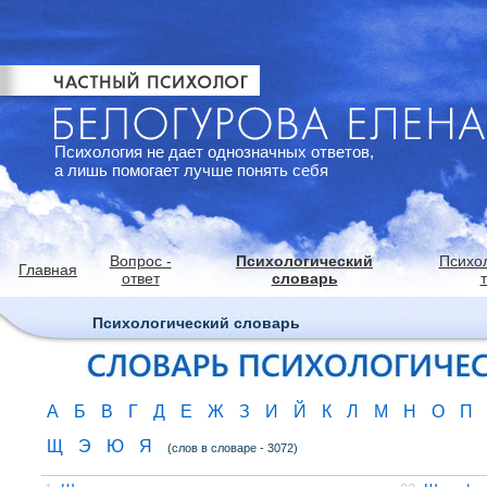
Психология не дает однозначных ответов,
а лишь помогает лучше понять себя
Вопрос -
Психологический
Психо
Главная
ответ
словарь
Психологический словарь
А
Б
В
Г
Д
Е
Ж
З
И
Й
К
Л
М
Н
О
П
Щ
Э
Ю
Я
(слов в словаре - 3072)