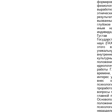
формиров
физиол
выработ
этничес
результа
вызванн
глубокое
иным н
индивида,
Густав
Государс
наук (ГА
этого 
уникаль
внутре
культурн
положен
идеологи
работы Г
времени
интерес 
внес о
психол
проработ
вопросы 
главной 
Основоп
положен
психо
неразде