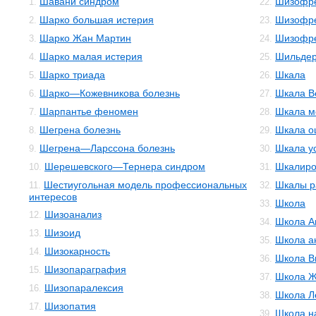
Шавани синдром
Шизофре
1.
22.
Шарко большая истерия
Шизофре
2.
23.
Шарко Жан Мартин
Шизофр
3.
24.
Шарко малая истерия
Шильдер
4.
25.
Шарко триада
Шкала
5.
26.
Шарко—Кожевникова болезнь
Шкала В
6.
27.
Шарпантье феномен
Шкала м
7.
28.
Шегрена болезнь
Шкала о
8.
29.
Шегрена—Ларссона болезнь
Шкала у
9.
30.
Шерешевского—Тернера синдром
Шкалиро
10.
31.
Шестиугольная модель профессиональных
Шкалы р
11.
32.
интересов
Школа
33.
Шизоанализ
12.
Школа А
34.
Шизоид
13.
Школа а
35.
Шизокарность
14.
Школа В
36.
Шизопараграфия
15.
Школа Ж
37.
Шизопаралексия
16.
Школа Л
38.
Шизопатия
17.
Школа н
39.