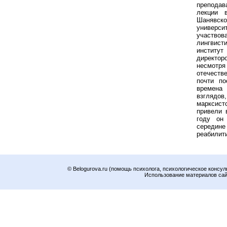
преподав
лекции 
Шанявс
универс
участв
лингвис
институ
директор
несмотря
отечестве
почти по
времена
взглядо
марксист
привели 
году он
середин
реабилит
© Belogurova.ru (помощь психолога, психологическое консул
Использование материалов сайт