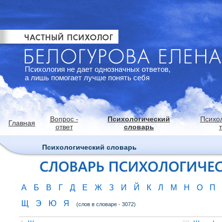
Психология не дает однозначных ответов,
а лишь помогает лучше понять себя
Вопрос -
Психологический
Психо
Главная
ответ
словарь
Психологический словарь
А
Б
В
Г
Д
Е
Ж
З
И
Й
К
Л
М
Н
О
П
Щ
Э
Ю
Я
(слов в словаре - 3072)