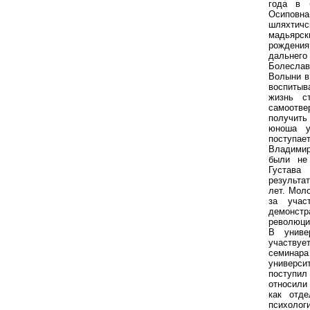
года в 
Осиповна
шляхтичс
мадьярс
рождения
дальнег
Болесла
Волыни в
воспиты
жизнь с
самоотв
получить
юноша у
поступа
Владими
были не
Густава
результа
лет. Мол
за учас
демонстр
революци
В униве
участву
семинара
универси
поступил
относили
как отде
психолог