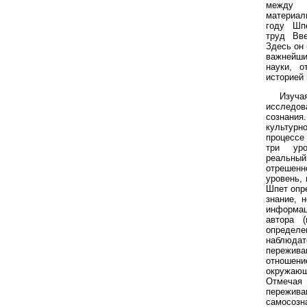
межд
материа
году Шп
труд Вве
Здесь он 
важнейш
науки, о
историей 
Изуч
исследов
сознани
культур
процессе
три уро
реальный
отрешен
уровень, 
Шпет опр
знание, 
информа
автора (
определе
наблюд
пережив
отношен
окружающ
Отмеча
пережив
самосоз