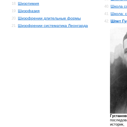
Шизотимия
18.
Школа с
40.
Шизофазия
19.
Школа: 
41.
Шизофрении длительные формы
20.
Шпет Гу
42.
Шизофрении систематика Леонгарда
21.
Густанов
последов
историк,