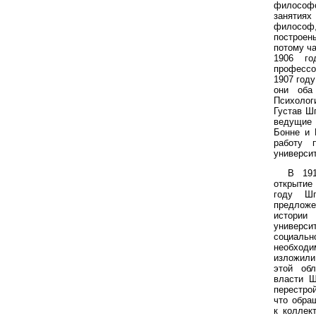
философс
занятиях
философ,
построе
потому ч
1906 го
профессо
1907 год
они оба
Психологи
Густав Ш
ведущие 
Бонне и 
работу п
универси
В 191
открытие 
году Ш
предлож
истори
универ
социаль
необход
изложили
этой об
власти Ш
перестро
что обра
к коллек