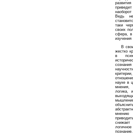
развития
приведет
наоборот
Ведь не
становит
таки чер
своих по
сфера, в
изучения 
В сво
жестко к
в псих
историч
сознания
научност
критерии
отношения
науке в 
мнения,
логика, 
выходящ
мышлени
объяснит
абстрак
мнению 
приводит
снижает
логичное
познани