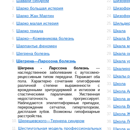
Шавани синдром
Шизофре
1.
22.
Шарко большая истерия
Шизофре
2.
23.
Шарко Жан Мартин
Шизофр
3.
24.
Шарко малая истерия
Шильдер
4.
25.
Шарко триада
Шкала
5.
26.
Шарко—Кожевникова болезнь
Шкала В
6.
27.
Шарпантье феномен
Шкала м
7.
28.
Шегрена болезнь
Шкала о
8.
29.
Шегрена—Ларссона болезнь
Шкала у
9.
30.
Шегрена - Ларссона болезнь
—
Шкалиро
31.
наследственное заболевание с аутосомно-
Шкалы р
32.
рецессивным типом передачи. Поражает оба
пола. Характерно сочетание олигофрении
Школа
33.
различной степени выраженности с
врожденными эритродермией и ихтиозом и
Школа А
34.
спастическими параличами. Умственная
недостаточность не прогрессирует.
Школа а
35.
Наблюдаются эпилептиформные припадки,
Школа В
36.
перерождение сетчатки, гипертелоризм,
дисплазия зубов. Возможны гипофизарные
Школа Ж
37.
расстройства.
Шерешевского—Тернера синдром
10.
Школа Л
38.
Шестиугольная модель профессиональных
11.
Школа н
39.