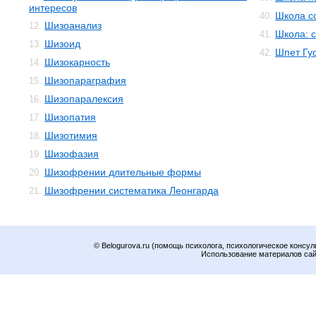
интересов
Школа с
40.
Шизоанализ
12.
Школа: 
41.
Шизоид
13.
Шпет Гус
42.
Шизокарность
14.
Шизопараграфия
15.
Шизопаралексия
16.
Шизопатия
17.
Шизотимия
18.
Шизофазия
19.
Шизофрении длительные формы
20.
Шизофрении систематика Леонгарда
21.
© Belogurova.ru (помощь психолога, психологическое консул
Использование материалов сайт