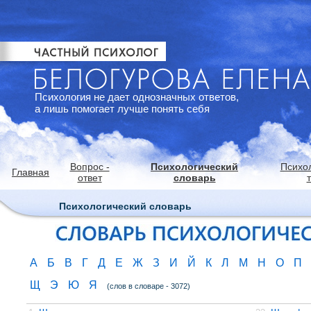
Психология не дает однозначных ответов,
а лишь помогает лучше понять себя
Вопрос -
Психологический
Психо
Главная
ответ
словарь
Психологический словарь
А
Б
В
Г
Д
Е
Ж
З
И
Й
К
Л
М
Н
О
П
Щ
Э
Ю
Я
(слов в словаре - 3072)