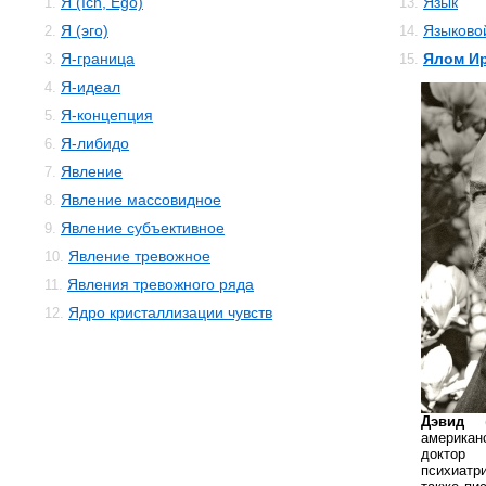
Я (Ich, Ego)
Язык
1.
13.
Я (эго)
Языково
2.
14.
Я-граница
Ялом И
3.
15.
Я-идеал
4.
Я-концепция
5.
Я-либидо
6.
Явление
7.
Явление массовидное
8.
Явление субъективное
9.
Явление тревожное
10.
Явления тревожного ряда
11.
Ядро кристаллизации чувств
12.
Дэвид
американ
доктор 
психиатр