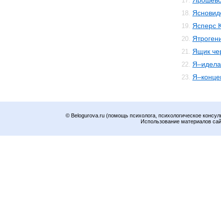
Ярошевс
17.
Ясновид
18.
Ясперс 
19.
Ятроген
20.
Ящик че
21.
Я–идела
22.
Я–конце
23.
© Belogurova.ru (помощь психолога, психологическое консул
Использование материалов сайт