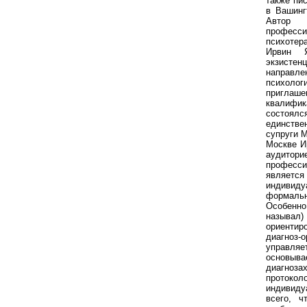
также пи
в Вашинг
Автор
профес
психотер
Ирвин Я
экзистен
направ
психолог
пригла
квалифи
состоялс
единстве
супруги 
Москве И
аудит
професси
являет
индивиду
формаль
Особенно
называ
ориентир
диагноз-о
управля
основы
диагноз
протокол
индивиду
всего, ч