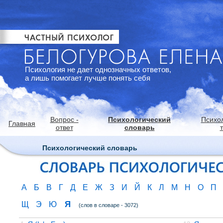
Психология не дает однозначных ответов,
а лишь помогает лучше понять себя
Вопрос -
Психологический
Психо
Главная
ответ
словарь
Психологический словарь
А
Б
В
Г
Д
Е
Ж
З
И
Й
К
Л
М
Н
О
П
Я
Щ
Э
Ю
(слов в словаре - 3072)