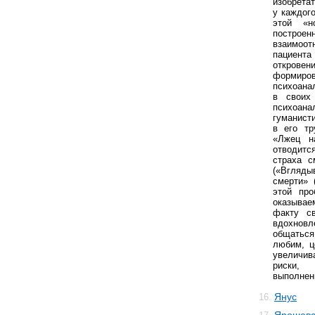
изобретат
у каждог
этой «н
постр
взаимо
пациента
откров
формиро
психоана
в своих
психоан
гуманист
в его тр
«Лжец на
отводитс
страха с
(«Вгляды
смерти» 
этой про
оказыва
факту св
вдохновл
общаться
любим, ц
увеличив
риски,
выполнен
Янус
16.