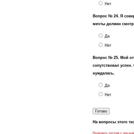
Нет
Вопрос № 24.
Я сове
мечты должен смотрет
Да
Нет
Вопрос № 25.
Мой от
сопутствовал успех. 
нуждалась.
Да
Нет
На вопросы этого тес
Поделись тестом с друзья