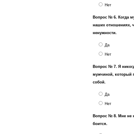
Нет
Вопрос № 6.
Когда м
наших отношениях, ч
ненужности.
Да
Нет
Вопрос № 7.
Я никог
мужчиной, который 
собой.
Да
Нет
Вопрос № 8.
Мне не 
боится.