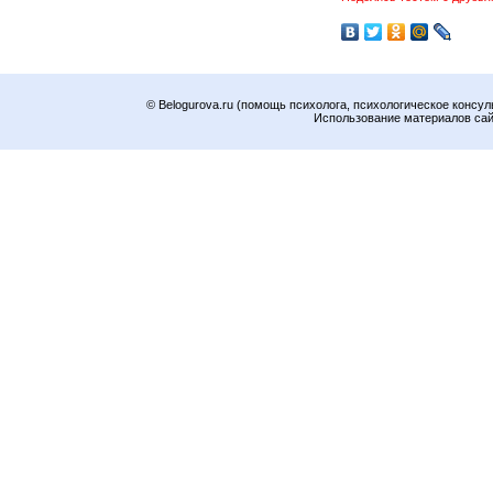
© Belogurova.ru (помощь психолога, психологическое консул
Использование материалов сайт