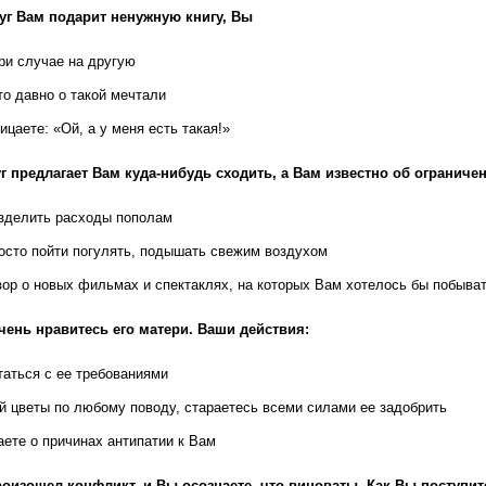
уг Вам подарит ненужную книгу, Вы
ри случае на другую
то давно о такой мечтали
цаете: «Ой, а у меня есть такая!»
г предлагает Вам куда-нибудь сходить, а Вам известно об ограничен
зделить расходы пополам
осто пойти погулять, подышать свежим воздухом
вор о новых фильмах и спектаклях, на которых Вам хотелось бы побыва
чень нравитесь его матери. Ваши действия:
таться с ее требованиями
й цветы по любому поводу, стараетесь всеми силами ее задобрить
ете о причинах антипатии к Вам
роизошел конфликт, и Вы осознаете, что виноваты. Как Вы поступит