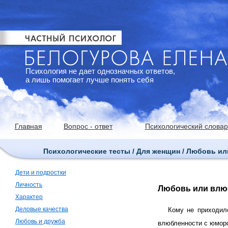
Психология не дает однозначных ответов,
а лишь помогает лучше понять себя
Главная
Вопрос - ответ
Психологический словар
Психологические тесты / Для женщин / Любовь и
Дети и подростки
Личность
Любовь или влю
Характер
Деловые качества
Кому не приходил
Любовь и дружба
влюбленности с юморо