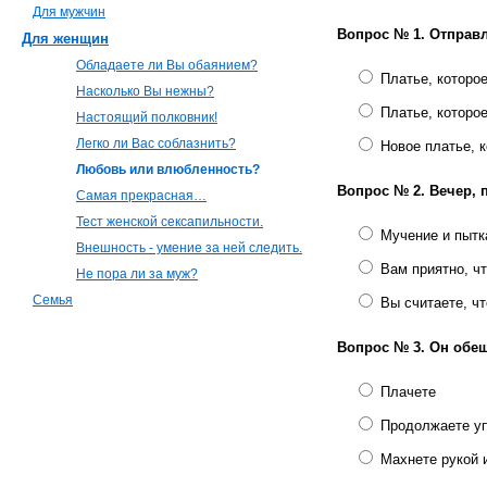
Для мужчин
Вопрос № 1.
Отправл
Для женщин
Обладаете ли Вы обаянием?
Платье, которо
Насколько Вы нежны?
Платье, которо
Настоящий полковник!
Легко ли Вас соблазнить?
Новое платье, 
Любовь или влюбленность?
Вопрос № 2.
Вечер, 
Самая прекрасная…
Тест женской сексапильности.
Мучение и пытк
Внешность - умение за ней следить.
Вам приятно, ч
Не пора ли за муж?
Семья
Вы считаете, ч
Вопрос № 3.
Он обещ
Плачете
Продолжаете уп
Махнете рукой 