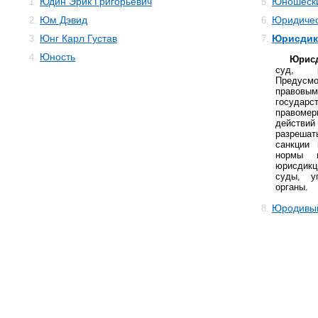
Юдин Эрик Григорьевич
Юношески
1.
5.
Юм Дэвид
Юридичес
2.
6.
Юнг Карл Густав
Юрисдик
3.
7.
Юность
4.
Юрис
суд, р
Предусм
правовы
государ
правом
действий
разрешат
санкции
нормы п
юрисдик
суды, у
органы.
Юродивы
8.