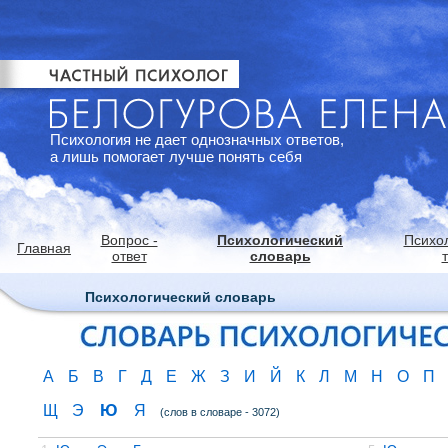
Психология не дает однозначных ответов,
а лишь помогает лучше понять себя
Вопрос -
Психологический
Психо
Главная
ответ
словарь
Психологический словарь
А
Б
В
Г
Д
Е
Ж
З
И
Й
К
Л
М
Н
О
П
Ю
Щ
Э
Я
(слов в словаре - 3072)