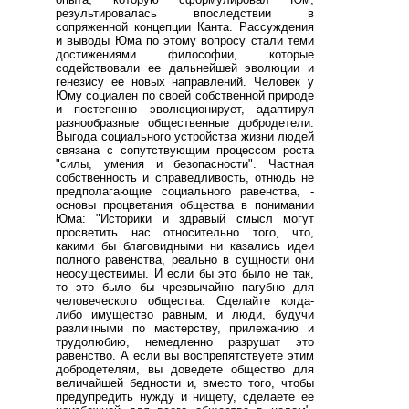
результировалась впоследствии в
сопряженной концепции Канта. Рассуждения
и выводы Юма по этому вопросу стали теми
достижениями философии, которые
содействовали ее дальнейшей эволюции и
генезису ее новых направлений. Человек у
Юму социален по своей собственной природе
и постепенно эволюционирует, адаптируя
разнообразные общественные добродетели.
Выгода социального устройства жизни людей
связана с сопутствующим процессом роста
"силы, умения и безопасности". Частная
собственность и справедливость, отнюдь не
предполагающие социального равенства, -
основы процветания общества в понимании
Юма: "Историки и здравый смысл могут
просветить нас относительно того, что,
какими бы благовидными ни казались идеи
полного равенства, реально в сущности они
неосуществимы. И если бы это было не так,
то это было бы чрезвычайно пагубно для
человеческого общества. Сделайте когда-
либо имущество равным, и люди, будучи
различными по мастерству, прилежанию и
трудолюбию, немедленно разрушат это
равенство. А если вы воспрепятствуете этим
добродетелям, вы доведете общество для
величайшей бедности и, вместо того, чтобы
предупредить нужду и нищету, сделаете ее