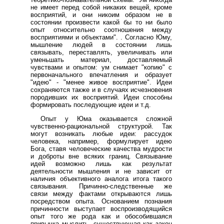
не имеет перед собой никаких вещей, кроме
восприятий, и они никоим образом не в
состоянии произвести какой бы то ни было
опыт относительно соотношения между
восприятиями и объектами". . Согласно Юму,
мышление людей в состоянии лишь
связывать, переставлять, увеличивать или
уменьшать материал, доставляемый
чувствами и опытом: ум снимает "копию" с
первоначального впечатления и образует
"идею" - "менее живое восприятие". Идеи
сохраняются также и в случаях исчезновения
породивших их восприятий. Идеи способны
формировать последующие идеи и т.д.
Опыт у Юма оказывается сложной
чувственно-рациональной структурой. Так
могут возникать любые идеи: рассудок
человека, например, формулирует идею
Бога, ставя человеческие качества мудрости
и доброты вне всяких границ. Связывание
идей возможно лишь как результат
деятельности мышления и не зависит от
наличия объективного аналога итога такого
связывания. Причинно-следственные же
связи между фактами открываются лишь
посредством опыта. Основанием познания
причинности выступает воспроизводящийся
опыт того же рода как и обособившаяся
привычка мыслить, существующая как закон