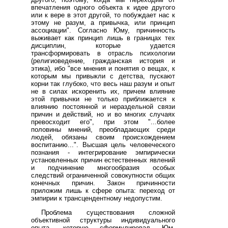
впечатления одного объекта к идее другого
или к вере в этот другой, то побуждает нас к
этому не разум, а привычка, или принцип
ассоциации". Согласно Юму, причинность
выживает как принцип лишь в границах тех
дисциплин, которые удается
трансформировать в отрасль психологии
(религиоведение, гражданская история и
этика), ибо "все мнения и понятия о вещах, к
которым мы привыкли с детства, пускают
корни так глубоко, что весь наш разум и опыт
не в силах искоренить их, причем влияние
этой привычки не только приближается к
влиянию постоянной и нераздельной связи
причин и действий, но и во многих случаях
превосходит его", при этом "...более
половины мнений, преобладающих среди
людей, обязаны своим происхождением
воспитанию...". Высшая цель человеческого
познания - интегрирование эмпирически
установленных причин естественных явлений
и подчинение многообразия особых
следствий ограниченной совокупности общих
конечных причин. Закон причинности
приложим лишь к сфере опыта: переход от
эмпирии к трансцендентному недопустим.
Проблема существования сложной
объективной структуры индивидуального
опыта, которую сформулировал Юм,