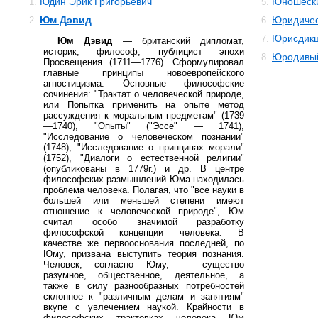
Юдин Эрик Григорьевич
Юношески
1.
5.
Юм Дэвид
Юридичес
2.
6.
Юрисдик
7.
Юм Дэвид
— британский дипломат,
историк, философ, публицист эпохи
Юродивы
8.
Просвещения (1711—1776). Сформулировал
главные принципы новоевропейского
агностицизма. Основные философские
сочинения: "Трактат о человеческой природе,
или Попытка применить на опыте метод
рассуждения к моральным предметам" (1739
—1740), "Опыты" ("Эссе" — 1741),
"Исследование о человеческом познании"
(1748), "Исследование о принципах морали"
(1752), "Диалоги о естественной религии"
(опубликованы в 1779г.) и др. В центре
философских размышлений Юма находилась
проблема человека. Полагая, что "все науки в
большей или меньшей степени имеют
отношение к человеческой природе", Юм
считал особо значимой разработку
философской концепции человека. В
качестве же первооснования последней, по
Юму, призвана выступить теория познания.
Человек, согласно Юму, — существо
разумное, общественное, деятельное, а
также в силу разнообразных потребностей
склонное к "различным делам и занятиям"
вкупе с увлечением наукой. Крайности в
философских трактовках человека Юм