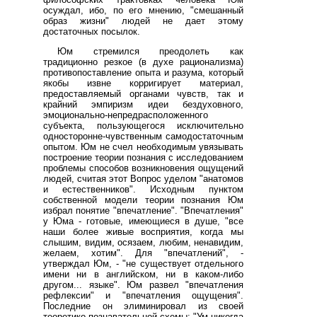
осуждал, ибо, по его мнению, "смешанный
образ жизни" людей не дает этому
достаточных посылок.
Юм стремился преодолеть как
традиционно резкое (в духе рационализма)
противопоставление опыта и разума, который
якобы извне корригирует материал,
предоставляемый органами чувств, так и
крайний эмпиризм идеи бездуховного,
эмоционально-непредрасположенного
субъекта, пользующегося исключительно
односторонне-чувственным самодостаточным
опытом. Юм не счел необходимым увязывать
построение теории познания с исследованием
проблемы способов возникновения ощущений
людей, считая этот Вопрос уделом "анатомов
и естественников". Исходным пунктом
собственной модели теории познания Юм
избрал понятие "впечатление". "Впечатления"
у Юма - готовые, имеющиеся в душе, "все
наши более живые восприятия, когда мы
слышим, видим, осязаем, любим, ненавидим,
желаем, хотим". Для "впечатлений", -
утверждал Юм, - "не существует отдельного
имени ни в английском, ни в каком-либо
другом... языке". Юм развел "впечатления
рефлексии" и "впечатления ощущения".
Последние он элиминировал из своей
теоретико-познавательной схемы: "Ум никогда