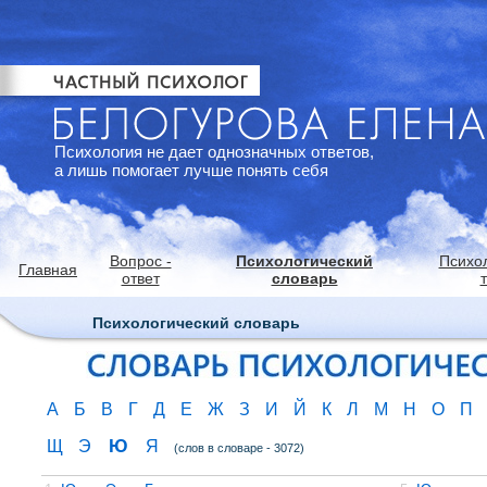
Психология не дает однозначных ответов,
а лишь помогает лучше понять себя
Вопрос -
Психологический
Психо
Главная
ответ
словарь
Психологический словарь
А
Б
В
Г
Д
Е
Ж
З
И
Й
К
Л
М
Н
О
П
Ю
Щ
Э
Я
(слов в словаре - 3072)