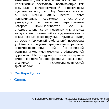
неизбежной для всего общества в целом".
Религиозные постулаты, возникающие как
результат психологической потребности
чувства, не могут, по Юму, быть постигнуты,
в них можно лишь верить: опыт
принципиально невозможен относительно
универсума, в качестве первопричины
которого примысливается Бог, а,
следовательно, связи первопричины и мира
не допускают каких-либо содержательных и
осмысленных реконструкций. Критика вслед
за Беркли "духовной субстанции" переросла
у Юма в отрицание традиционной религии,
противопоставление ей "естественной
религии" и жесткую полемику с официальной
церковью. Юм придумал и ввел в научный
оборот понятие "философская интоксикация",
значимое в психотерапевтической
диагностике.
Юнг Карл Густав
3.
Юность
4.
© Belogurova.ru (помощь психолога, психологическое консул
Использование материалов сайт