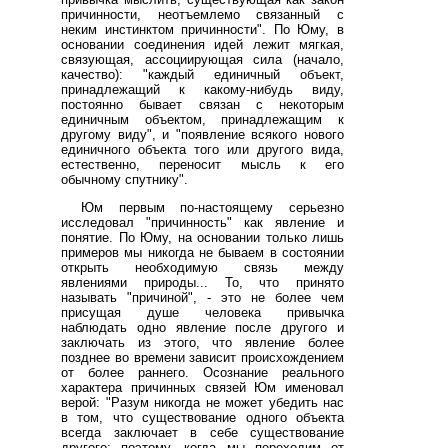
причинности, неотъемлемо связанный с
неким инстинктом причинности". По Юму, в
основании соединения идей лежит мягкая,
связующая, ассоциирующая сила (начало,
качество): "каждый единичный объект,
принадлежащий к какому-нибудь виду,
постоянно бывает связан с некоторым
единичным объектом, принадлежащим к
другому виду", и "появление всякого нового
единичного объекта того или другого вида,
естественно, переносит мысль к его
обычному спутнику".
Юм первым по-настоящему серьезно
исследовал "причинность" как явление и
понятие. По Юму, на основании только лишь
примеров мы никогда не бываем в состоянии
открыть необходимую связь между
явлениями природы... То, что принято
называть "причиной", - это не более чем
присущая душе человека привычка
наблюдать одно явление после другого и
заключать из этого, что явление более
позднее во времени зависит происхождением
от более раннего. Осознание реального
характера причинных связей Юм именовал
верой: "Разум никогда не может убедить нас
в том, что существование одного объекта
всегда заключает в себе существование
другого; поэтому, когда мы переходим от