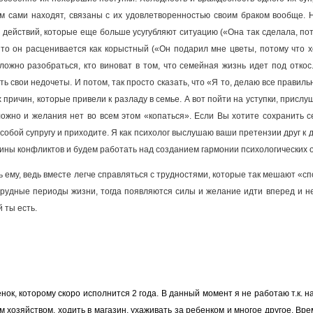
ом сами находят, связаны с их удовлетворенностью своим браком вообще.
действий, которые еще больше усугубляют ситуацию («Она так сделала, пот
 то он расценивается как корыстный («Он подарил мне цветы, потому что х
ложно разобраться, кто виноват в том, что семейная жизнь идет под откос
свои недочеты. И потом, так просто сказать, что «Я то, делаю все правильно,
ех причин, которые привели к разладу в семье. А вот пойти на уступки, присл
сложно и желания нет во всем этом «копаться». Если Вы хотите сохранить 
собой супругу и приходите. Я как психолог выслушаю ваши претензии друг к 
чины конфликтов и будем работать над созданием гармонии психологических 
 ему, ведь вместе легче справляться с трудностями, которые так мешают «сп
трудные периоды жизни, тогда появляются силы и желание идти вперед и не
 ты есть.
енок, которому скоро исполнится 2 года. В данный момент я не работаю т.к. н
хозяйством, ходить в магазин, ухаживать за ребенком и многое другое. Вре