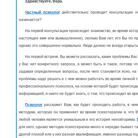
Здравствуйте, Вера.
Частный психолог
действительно проводит консультации п
начинается?
На первой консультации происходит знакомство, во время котор
настоящее имя или вымышленное), сколько Вам лет, кто Вы по про
однако это совершенно нормально. Люди далеко не всегда открыты и
На первой встрече, Вы можете рассказать, какие проблемы Вас
у Вас нет конкретного запроса, а может быть и такое, потому ч
задавая определенные вопросы, после чего становится ясно, на
проблемы надо решать и с чем можно работать во время личной те
профессионального психолога, на основе которой будет происходи
информацией, и никто не будет знать, о том, что происходит во в
Психолог
расскажет Вам, как будет проходить работа, в чем
методике, которую он применяет во время психотерапии и, что В
любой человек является уникальным и его история неповторима.
для него, однако методик психотерапии много и нередко бывает так
другой плохой или у них разная квалификация, именно разница п