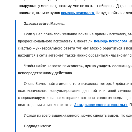
подругами, у меня нет, поэтому мне не хватает общения. Да, я по
понимаю, что мне нужна
помощь психолога
.
Но куда пойти и с чег
Здравствуйте, Марина.
Если у Вас появилось желание пойти на прием к психологу, эт
профессионального психолога? Сможет ли
помощь психолога
из
счастью – универсального ответа тут нет. Можно обратиться в пс
находится в сети интернет, так же можно обратиться к частному пс
Чтобы найти «своего психолога», нужно увидеть осознанну
непосредственному действию.
Очень Важно найти именно того психолога, который действи
психологического консультирования для той или иной личност
специализируется на психотерапии, которая в свою очередь еще п
психотерапии я писала в статье:
Загадочное слово «гештальт»
. 
Исходя из всего вышесказанного, можно сделать вывод, что од
Подводя итоги: