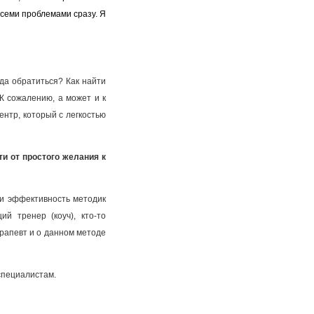
всеми проблемами сразу. Я
уда обратиться? Как найти
К сожалению, а может и к
ентр, который с легкостью
и от простого желания к
 и эффективность методик
й тренер (коуч), кто-то
ерапевт и о данном методе
специалистам.