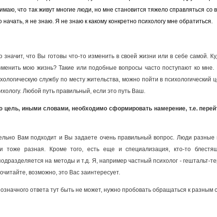
нимаю, что так живут многие люди, но мне становится тяжело справляться со 
о начать, я не знаю. Я не знаю к какому конкретно психологу мне обратиться.
о значит, что Вы готовы что-то изменить в своей жизни или в себе самой. К
менить мою жизнь? Такие или подобные вопросы часто поступают ко мне. 
ихологическую службу по месту жительства, можно пойти в психологический ц
ихологу. Любой путь правильный, если это путь Ваш.
ю цель, иными словами, необходимо сформировать намерение, т.е. перейт
тельно Вам подходит и Вы задаете очень правильный вопрос. Люди разные
и тоже разная. Кроме того, есть еще и специализация, кто-то блестящи
одразделяется на методы и т.д. Я, например частный психолог - гештальт-т
Почитайте, возможно, это Вас заинтересует.
нозначного ответа тут быть не может, нужно пробовать обращаться к разным 