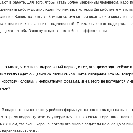
ают в работе. Для того, чтобы стать более уверенным человеком, надо п
ценивать работу других людей. Коллектив, в котором Вы работаете – это м
ходит и в Вашем коллективе. Каждый сотрудник приносит свои радости и пе
на отношениях начальник - подчиненный. Психологическая поддержка п
адо делать, чтобы Ваше руководство стало более эффективным.
 понимаю, что у него подростковый период и все, что происходит сейчас в 
так тяжело будет общаться со своим сыном. Такое ощущение, что мы говор
о «коротким» словами и непонятными фразами, из-за этого не получается у н
сыном?
. В подростковом возрасте у ребенка формируются новые взгляды на жизнь,
то время подростку хочется утвердиться в глазах своих сверстников, показат
ить с сыном, это очень хорошо, потому что многие родители не обращают вни
х переплетениях жизни.