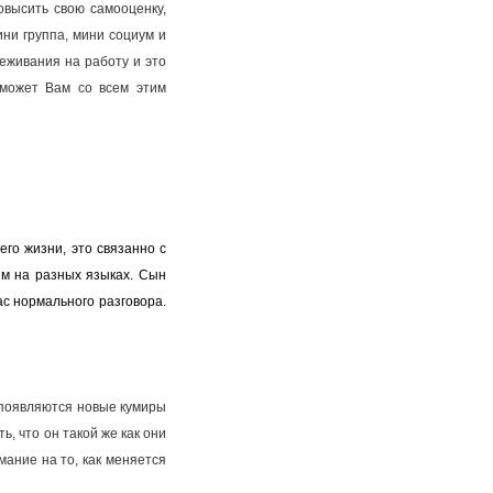
овысить свою самооценку,
ини группа, мини социум и
реживания на работу и это
оможет Вам со всем этим
его жизни, это связанно с
им на разных языках. Сын
ас нормального разговора.
 появляются новые кумиры
ь, что он такой же как они
мание на то, как меняется