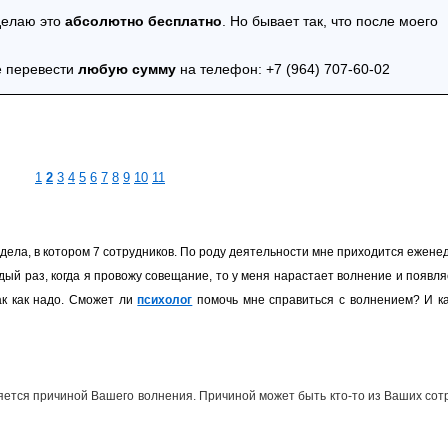
делаю это
абсолютно бесплатно
. Но бывает так, что после моего
е перевести
любую сумму
на телефон: +7 (964) 707-60-02
1
2
3
4
5
6
7
8
9
10
11
ела, в котором 7 сотрудников. По роду деятельности мне приходится еженеде
ый раз, когда я провожу совещание, то у меня нарастает волнение и появля
ак как надо. Сможет ли
психолог
помочь мне справиться с волнением? И к
яется причиной Вашего волнения. Причиной может быть кто-то из Ваших сот