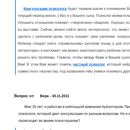
Консультация психолога
будет первым шагом к пониманию Ваш
текущий период жизни, у Вас и у Вашего сына. Психолог внимател
Улучшить отношения поможет «творческое» общение. Хорошо, есл
на выставки. Сейчас можно найти много интересного, что може
сделать с ребенком уроки, пусть покажет свои учебники, попро
Ребенка следует учить «правильному» русскому языку, а для это
литературы» и расскажет, как можно заинтересовать ребенка чита
решить все проблемы. Главное, чтобы между Вами и Вашим сыном 
Вам! В этом Вам может помочь
частный психолог
, который на
совместного творчества, под названием «Мы учимся понимать друг
Вопрос от:
Вера
- 30.11.2011
Мне 30 лет, я работаю в небольшой компании бухгалтером. Пр
психолога, который дает консультации по разным вопросам. Но я 
происходит во время психотерапии?