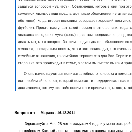
задаться вопросом «За что?». Объяснения, которые они при эт
семейной жизнью люди предлагают такие объяснения негативных 
обо мне»). Когда вторая половина совершает хороший поступок,
футбол»). Просто наступает такой период в отношениях, когда с
«плохом» поведении мужа (жены), при этом продолжая оправдывать 
делать так, как я говорю». За этим следует долгое объяснение вс
человека, постараться понять, что и как происходит, это очень 
семейные отношения, то семейная терапия это для Вас. Берите с 
стороны», что происходит в семье, а затем мы вместе выявим при
Очень важно научиться понимать любимого человека и помогать
есть любимый человек, который помогает и поддерживает нас в 
достижениях, потому что тебя понимают и принимают, такого, какой
Вопрос от:
Марина
- 16.12.2011
Здравствуйте. Мне 28 лет, я замужем 4 года и у меня есть реб
за ребенком. Каждый день мне приходиться заниматься домашним 