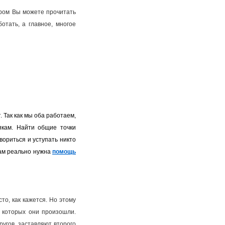
ором Вы можете прочитать
отать, а главное, многое
. Так как мы оба работаем,
якам. Найти общие точки
вориться и уступать никто
нам реально нужна
помощь
то, как кажется. Но этому
 которых они произошли.
угов, заставляют второго