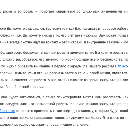
о разным вопросам и помогает справиться со сложными жизненными си
ого Вы можете сказать, как Вас зовут или как Вас называть в процессе работ
фессии, т.е. Вы можете сказать то, что считаете нужным. Вам может показ
 не всегда охотно идут на контакт – это и страхи, и внутренние зажимы и ко
 больше всего беспокоят в данный момент времени и, что Вы хотите решить 
то сложно разобраться, что именно приносит больше всего беспокойства, п
 что нужно обратить внимание в первую очередь. Из Вашего рассказа
психо
рапии. Ведь то, как и что Вы рассказываете о себе и своей жизни, являет
ть ваша совместная работа. А все, что Вы скажете во время консультации, 
ремя Вашей личной терапии.
 она будет заключаться, а также психотерапевт может Вам рассказать нем
ам следует ждать от совместной работы. Конечно, каждая консультация про
Психолог
старается применять такие подходы к клиенту, которые будут на
, что один психолог направляет клиента к другому психологу. Это вовсе не з
одходов и методик оказывает определяющее значение.