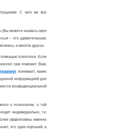
туациями. С чего же все
ы (Вы можете назвать свое
аться – это удивительным,
мплексы, и многое другое.
с помощью психолога. Если
сихолог сам поможет Вам,
терапевт
понимает, какие
ся ценной информацией для
является конфиденциальной
ного о психологии, о той
ходит индивидуально, т.к.
иболее эффективны именно
начит, что один хороший, а