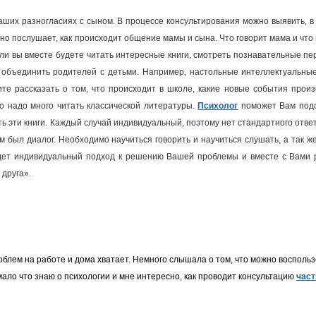
их разногласиях с сыном. В процессе консультирования можно выявить, в 
ьно послушает, как происходит общение мамы и сына. Что говорит мама и что
и вы вместе будете читать интересные книги, смотреть познавательные пе
т объединить родителей с детьми. Например, настольные интеллектуальны
сите рассказать о том, что происходит в школе, какие новые события прои
го надо много читать классической литературы.
Психолог
поможет Вам подо
ть эти книги. Каждый случай индивидуальный, поэтому нет стандартного отве
был диалог. Необходимо научиться говорить и научиться слушать, а так же
йдет индивидуальный подход к решению Вашей проблемы и вместе с Вами 
 друга».
облем на работе и дома хватает. Немного слышала о том, что можно воспол
мало что знаю о психологии и мне интересно, как проводит консультацию
част