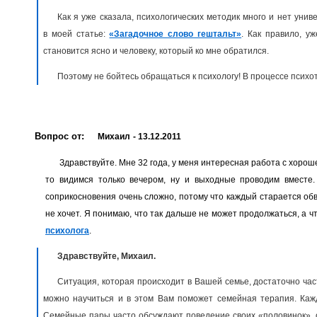
Как я уже сказала, психологических методик много и нет уни
в моей статье:
«Загадочное слово гештальт»
. Как правило, у
становится ясно и человеку, который ко мне обратился.
Поэтому не бойтесь обращаться к психологу! В процессе псих
Вопрос от:
Михаил
- 13.12.2011
Здравствуйте. Мне 32 года, у меня интересная работа с хороше
то видимся только вечером, ну и выходные проводим вместе.
соприкосновения очень сложно, потому что каждый старается обви
не хочет. Я понимаю, что так дальше не может продолжаться, а ч
психолога
.
Здравствуйте, Михаил.
Ситуация, которая происходит в Вашей семье, достаточно час
можно научиться и в этом Вам поможет семейная терапия. Каж
Семейные пары часто обсуждают поведение своих «половинок», о