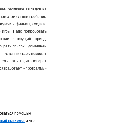
чем различие взглядов на
 при этом слышит ребенок.
редачи и фильмы, сходите
е игры. Надо попробовать
зошли за текущий период.
брать список «домашней
та, который сразу поможет
 слышать, то, что говорят
разработает «программу»
ьзоваться помощью
ный психолог
и что