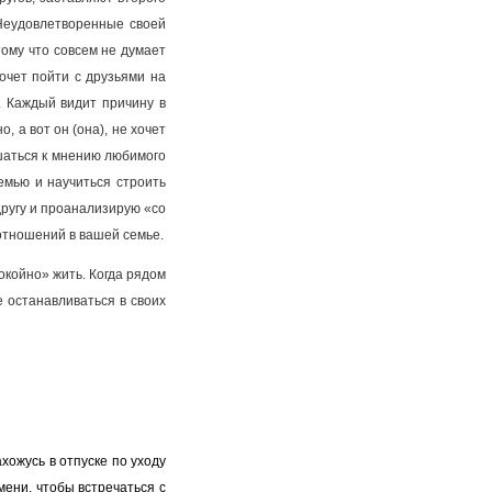
 Неудовлетворенные своей
ому что совсем не думает
очет пойти с друзьями на
. Каждый видит причину в
 а вот он (она), не хочет
ушаться к мнению любимого
семью и научиться строить
другу и проанализирую «со
отношений в вашей семье.
окойно» жить. Когда рядом
 останавливаться в своих
ахожусь в отпуске по уходу
мени, чтобы встречаться с