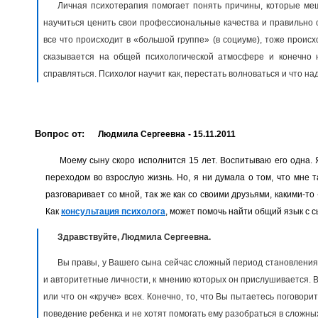
Личная психотерапия помогает понять причины, которые меш
научиться ценить свои профессиональные качества и правильно о
все что происходит в «большой группе» (в социуме), тоже проис
сказывается на общей психологической атмосфере и конечно 
справляться. Психолог научит как, перестать волноваться и что н
Вопрос от:
Людмила Сергеевна
- 15.11.2011
Моему сыну скоро исполнится 15 лет. Воспитываю его одна. Я
переходом во взрослую жизнь. Но, я ни думала о том, что мне 
разговаривает со мной, так же как со своими друзьями, какими-т
Как
консультация психолога
, может помочь найти общий язык с 
Здравствуйте, Людмила Сергеевна.
Вы правы, у Вашего сына сейчас сложный период становления
и авторитетные личности, к мнению которых он прислушивается. В э
или что он «круче» всех. Конечно, то, что Вы пытаетесь поговор
поведение ребенка и не хотят помогать ему разобраться в сложны