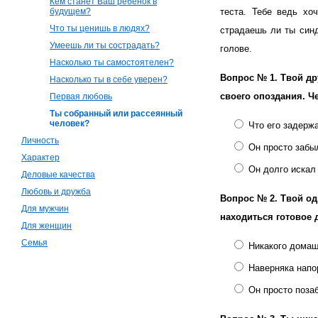
Кем станет Ваш ребенок в
будущем?
теста. Тебе ведь хо
Что ты ценишь в людях?
страдаешь ли ты син
Умеешь ли ты сострадать?
голове.
Насколько ты самостоятелен?
Вопрос № 1.
Твой др
Насколько ты в себе уверен?
своего опоздания. Ч
Первая любовь
Ты собранный или рассеянный
человек?
Что его задерж
Личность
Он просто забы
Характер
Он долго искал 
Деловые качества
Любовь и дружба
Вопрос № 2.
Твой од
Для мужчин
находиться готовое 
Для женщин
Семья
Никакого домаш
Наверняка напо
Он просто поза