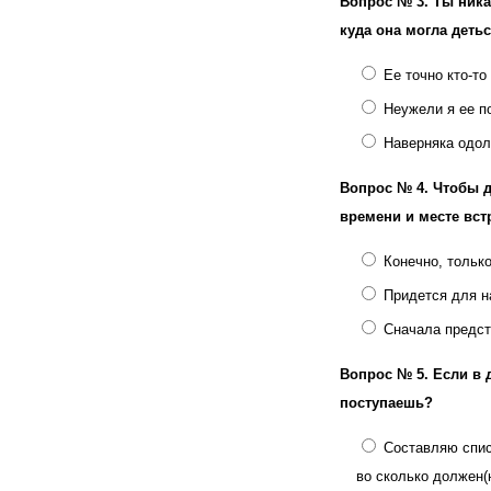
Вопрос № 3.
Ты ника
куда она могла деть
Ее точно кто-то
Неужели я ее п
Наверняка одол
Вопрос № 4.
Чтобы д
времени и месте вст
Конечно, тольк
Придется для на
Сначала предст
Вопрос № 5.
Если в 
поступаешь?
Составляю спис
во сколько должен(н