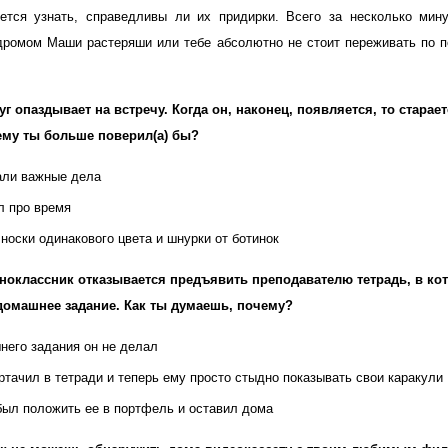
чется узнать, справедливы ли их придирки. Всего за несколько мин
дромом Маши растеряши или тебе абсолютно не стоит переживать по п
уг опаздывает на встречу. Когда он, наконец, появляется, то стара
ему ты больше поверил(а) бы?
али важные дела
л про время
носки одинакового цвета и шнурки от ботинок
ноклассник отказывается предъявить преподавателю тетрадь, в ко
домашнее задание. Как ты думаешь, почему?
него задания он не делал
ртачил в тетради и теперь ему просто стыдно показывать свои каракули
был положить ее в портфель и оставил дома