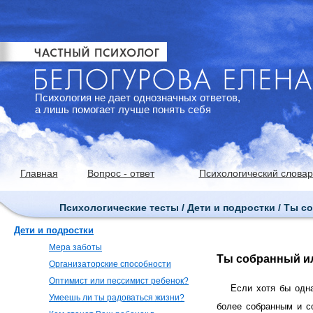
Психология не дает однозначных ответов,
а лишь помогает лучше понять себя
Главная
Вопрос - ответ
Психологический словар
Психологические тесты / Дети и подростки / Ты 
Дети и подростки
Мера заботы
Ты собранный и
Организаторские способности
Оптимист или пессимист ребенок?
Если хотя бы одн
Умеешь ли ты радоваться жизни?
более собранным и со