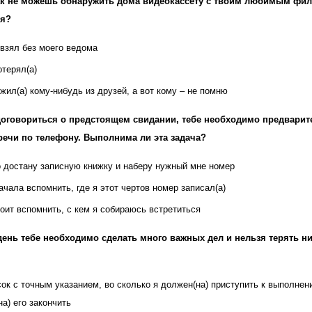
к не можешь обнаружить дома видеокассету с твоим любимым фил
ся?
 взял без моего ведома
отерял(а)
жил(а) кому-нибудь из друзей, а вот кому – не помню
оговориться о предстоящем свидании, тебе необходимо предварит
речи по телефону. Выполнима ли эта задача?
о достану записную книжку и наберу нужный мне номер
чала вспомнить, где я этот чертов номер записал(а)
оит вспомнить, с кем я собираюсь встретиться
день тебе необходимо сделать много важных дел и нельзя терять ни
ок с точным указанием, во сколько я должен(на) приступить к выполнени
а) его закончить