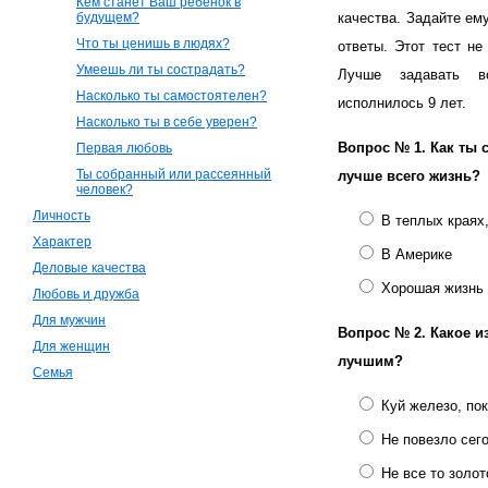
Кем станет Ваш ребенок в
будущем?
качества. Задайте ем
Что ты ценишь в людях?
ответы. Этот тест не
Умеешь ли ты сострадать?
Лучше задавать в
Насколько ты самостоятелен?
исполнилось 9 лет.
Насколько ты в себе уверен?
Вопрос № 1.
Как ты 
Первая любовь
Ты собранный или рассеянный
лучше всего жизнь?
человек?
Личность
В теплых краях,
Характер
В Америке
Деловые качества
Хорошая жизнь 
Любовь и дружба
Для мужчин
Вопрос № 2.
Какое и
Для женщин
лучшим?
Семья
Куй железо, пок
Не повезло сего
Не все то золот