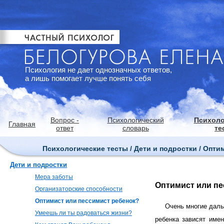
Психология не дает однозначных ответов,
а лишь помогает лучше понять себя
Вопрос -
Психологический
Психоло
Главная
ответ
словарь
те
Психологические тесты / Дети и подростки / Опти
Дети и подростки
Мера заботы
Оптимист или пе
Организаторские способности
Оптимист или пессимист ребенок?
Очень многие дал
Умеешь ли ты радоваться жизни?
ребенка зависят имен