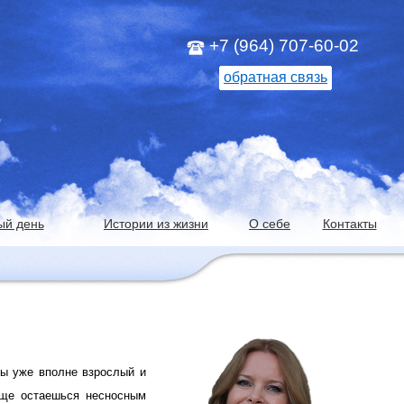
+7 (964) 707-60-02
обратная связь
ый день
Истории из жизни
О себе
Контакты
ты уже вполне взрослый и
еще остаешься несносным