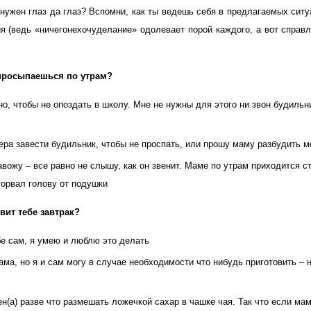
 нужен глаз да глаз? Вспомни, как ты ведешь себя в предлагаемых сит
ия (ведь «ничегонехочуделание» одолевает порой каждого, а вот справ
просыпаешься по утрам?
о, чтобы не опоздать в школу. Мне не нужны для этого ни звон будильни
ера завести будильник, чтобы не проспать, или прошу маму разбудить м
вожу – все равно не слышу, как он звенит. Маме по утрам приходится с
торвал голову от подушки
овит тебе завтрак?
бе сам, я умею и люблю это делать
ма, но я и сам могу в случае необходимости что нибудь приготовить – 
н(а) разве что размешать ложечкой сахар в чашке чая. Так что если мам