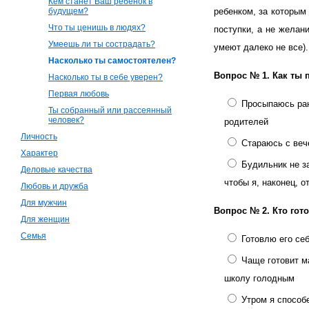
Кем станет Ваш ребенок в
будущем?
ребенком, за которым
Что ты ценишь в людях?
поступки, а не желан
Умеешь ли ты сострадать?
умеют далеко не все).
Насколько ты самостоятелен?
Вопрос № 1.
Как ты 
Насколько ты в себе уверен?
Первая любовь
Просыпаюсь ран
Ты собранный или рассеянный
человек?
родителей
Личность
Стараюсь с веч
Характер
Будильник не за
Деловые качества
чтобы я, наконец, о
Любовь и дружба
Для мужчин
Вопрос № 2.
Кто гот
Для женщин
Семья
Готовлю его се
Чаще готовит ма
школу голодным
Утром я способе