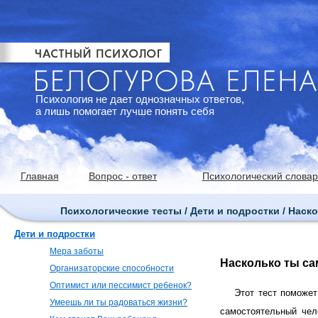
Психология не дает однозначных ответов,
а лишь помогает лучше понять себя
Главная
Вопрос - ответ
Психологический словар
Психологические тесты / Дети и подростки / Наск
Дети и подростки
Мера заботы
Насколько ты са
Организаторские способности
Оптимист или пессимист ребенок?
Этот тест поможет
Умеешь ли ты радоваться жизни?
самостоятельный чел