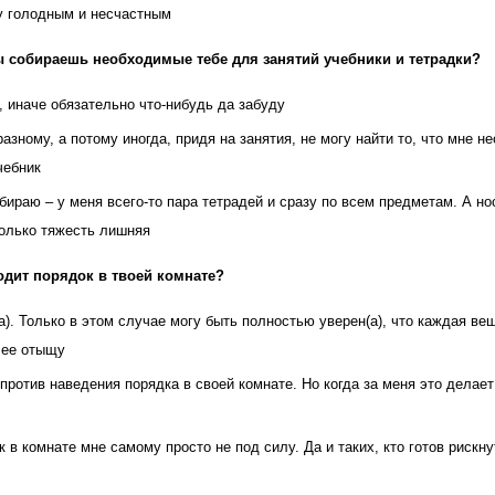
у голодным и несчастным
ы собираешь необходимые тебе для занятий учебники и тетрадки?
, иначе обязательно что-нибудь да забуду
азному, а потому иногда, придя на занятия, не могу найти то, что мне н
чебник
обираю – у меня всего-то пара тетрадей и сразу по всем предметам. А н
олько тяжесть лишняя
одит порядок в твоей комнате?
а). Только в этом случае могу быть полностью уверен(а), что каждая ве
о ее отыщу
против наведения порядка в своей комнате. Но когда за меня это делает
 в комнате мне самому просто не под силу. Да и таких, кто готов рискну