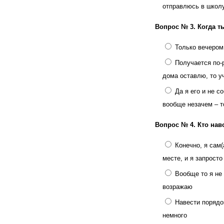
отправлюсь в школ
Вопрос № 3.
Когда т
Только вечером
Получается по-р
дома оставлю, то у
Да я его и не с
вообще незачем – т
Вопрос № 4.
Кто нав
Конечно, я сам(
месте, и я запрост
Вообще то я не 
возражаю
Навести порядок
немного