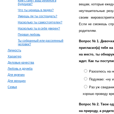
Кем станет Ваш ребенок в
будущем?
вещам, которые ежедн
Что ты ценишь в людях?
неутешительные резу
Умеешь ли ты сострадать?
своим мировосприят
Насколько ты самостоятелен?
Если не сможешь спра
Насколько ты в себе уверен?
родителям.
Первая любовь
Ты собранный или рассеянный
Вопрос № 1.
Девочка
человек?
пригласил(а) тебя н
Личность
на место, ты обнару
Характер
ждет. Как ты поступ
Деловые качества
Любовь и дружба
Разозлюсь на не
Для мужчин
Подумаю: «ну и
Для женщин
Семья
Раз уж свидани
хорошо проведу вре
Вопрос № 2.
Твои од
на природу, а родит