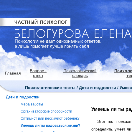
Психология не дает однозначных ответов,
а лишь помогает лучше понять себя
Вопрос -
Психологический
Психоло
Главная
ответ
словарь
те
Психологические тесты / Дети и подростки / Уме
Дети и подростки
Мера заботы
Умеешь ли ты ра
Организаторские способности
Оптимист или пессимист ребенок?
Этот тест поможет
Умеешь ли ты радоваться жизни?
определить, умеет ли 