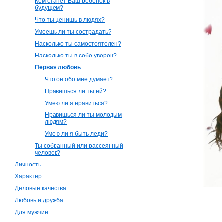
Кем станет Ваш ребенок в
будущем?
Что ты ценишь в людях?
Умеешь ли ты сострадать?
Насколько ты самостоятелен?
Насколько ты в себе уверен?
Первая любовь
Что он обо мне думает?
Нравишься ли ты ей?
Умею ли я нравиться?
Нравишься ли ты молодым
людям?
Умею ли я быть леди?
Ты собранный или рассеянный
человек?
Личность
Характер
Деловые качества
Любовь и дружба
Для мужчин