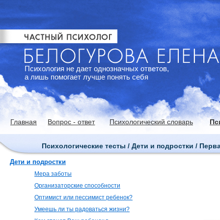
Психология не дает однозначных ответов,
а лишь помогает лучше понять себя
Главная
Вопрос - ответ
Психологический словарь
Пс
Психологические тесты / Дети и подростки / Пер
Дети и подростки
Мера заботы
Организаторские способности
Оптимист или пессимист ребенок?
Умеешь ли ты радоваться жизни?