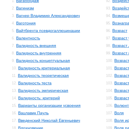
Вагабондаж
Воздейс
1.
92.
Вагинизм
Воздейс
2.
93.
Вагнер Владимир Александрович
Возмещ
3.
94.
Ваготония
Вознагр
4.
95.
Вайтбрехта псевдогаллюцинации
Возраст
5.
96.
Валентность
Возраст
6.
97.
Валидность внешняя
Возраст
7.
98.
Валидность внутренняя
Возраст
8.
99.
Валидность концептуальная
Возрас
9.
100.
Валидность критериальная
Возраст
10.
101.
Валидность теоретическая
Возрас
11.
102.
Валидность теста
Возрас
12.
103.
Валидность эмпирическая
Возрас
13.
104.
Валидность: критерий
Возрас
14.
105.
Варианты организации усвоения
Волюнт
15.
106.
Вацлавик Пауль
Воля
16.
107.
Введенский Николай Евгеньевич
Воля и
17.
108.
Вдохновение
Воля р
18.
109.