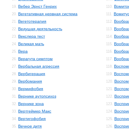
Вебер Эрнст Генрих
Вомито
19.
110.
Вегетативная нервная система
Вомиту
20.
111.
Вегетотерапия
Вообра
21.
112.
Ведущая деятельность
Вообра
22.
113.
Векслера тест
Вообра
23.
114.
Великая мать
Вообра
24.
115.
Вера
Вообра
25.
116.
Верагута симптом
Вообра
26.
117.
Вербальная агрессия
Воспом
27.
118.
Вербигерация
Воспом
28.
119.
Вербомания
Воспом
29.
120.
Вермифобия
Воспом
30.
121.
Вернике аутопсихоз
Воспри
31.
122.
Вернике зона
Воспри
32.
123.
Вертгеймер Макс
Воспри
33.
124.
Вертигофобия
Воспри
34.
125.
Вечное дитя
Воспри
35.
126.