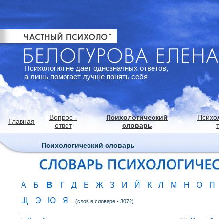
Психология не дает однозначных ответов,
а лишь помогает лучше понять себя
Вопрос -
Психологический
Психо
Главная
ответ
словарь
Психологический словарь
В
А
Б
Г
Д
Е
Ж
З
И
Й
К
Л
М
Н
О
П
Щ
Э
Ю
Я
(слов в словаре - 3072)