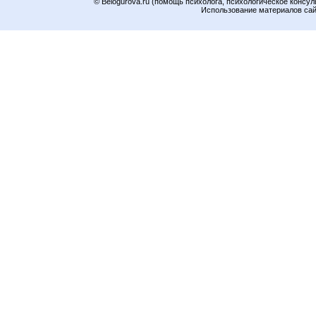
© Belogurova.ru (помощь психолога, психологическое консул
Использование материалов сайт