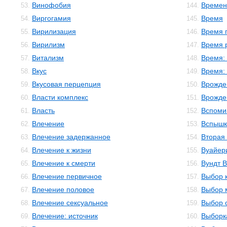
Винофобия
Времен
53.
144.
Виргогамия
Время
54.
145.
Вирилизация
Время 
55.
146.
Вирилизм
Время 
56.
147.
Витализм
Время:
57.
148.
Вкус
Время:
58.
149.
Вкусовая перцепция
Врожде
59.
150.
Власти комплекс
Врожде
60.
151.
Власть
Вспоми
61.
152.
Влечение
Вспышк
62.
153.
Влечение задержанное
Вторая
63.
154.
Влечение к жизни
Вуайер
64.
155.
Влечение к смерти
Вундт 
65.
156.
Влечение первичное
Выбор 
66.
157.
Влечение половое
Выбор 
67.
158.
Влечение сексуальное
Выбор с
68.
159.
Влечение: источник
Выборк
69.
160.