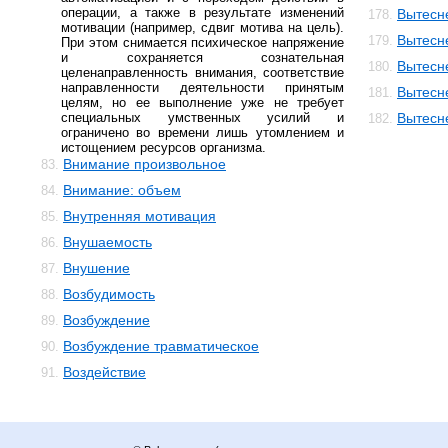
операции, а также в результате изменений
Вытесн
178.
мотивации (например, сдвиг мотива на цель).
Вытесн
179.
При этом снимается психическое напряжение
и сохраняется сознательная
Вытесн
180.
целенаправленность внимания, соответствие
направленности деятельности принятым
Вытесн
181.
целям, но ее выполнение уже не требует
специальных умственных усилий и
Вытесн
182.
ограничено во времени лишь утомлением и
истощением ресурсов организма.
Внимание произвольное
83.
Внимание: объем
84.
Внутренняя мотивация
85.
Внушаемость
86.
Внушение
87.
Возбудимость
88.
Возбуждение
89.
Возбуждение травматическое
90.
Воздействие
91.