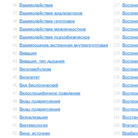
Взаимодействие
Восприя
36.
127.
Взаимодействие анализаторов
Воспри
37.
128.
Взаимодействие групповое
Воспри
38.
129.
Взаимодействие межличностное
Воспри
39.
130.
Взаимодействие психофизическое
Воспри
40.
131.
Взаимооценка экстренная внутригрупповая
Воспри
41.
132.
Вивация
Воспри
42.
133.
Вивация: тип дыхания
Воспри
43.
134.
Вигиламбулизм
Воспри
44.
135.
Вигилитет
Восприя
45.
136.
Вид биологический
Восприя
46.
137.
Видоспецифичное поведение
Воспро
47.
138.
Виды подкрепления
Воспро
48.
139.
Виды подкрепления
Воспро
49.
140.
Визуализация
Восста
50.
141.
Виктимология
Впечат
51.
142.
Вина: источник
Врабат
52.
143.