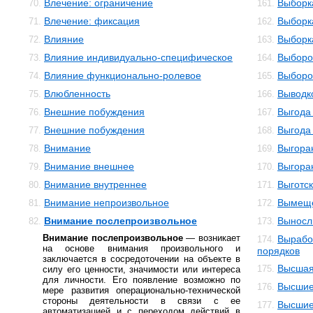
Влечение: ограничение
Выборк
70.
161.
Влечение: фиксация
Выборк
71.
162.
Влияние
Выборк
72.
163.
Влияние индивидуально-специфическое
Выборо
73.
164.
Влияние функционально-ролевое
Выборо
74.
165.
Влюбленность
Выводк
75.
166.
Внешние побуждения
Выгода
76.
167.
Внешние побуждения
Выгода
77.
168.
Внимание
Выгора
78.
169.
Внимание внешнее
Выгора
79.
170.
Внимание внутреннее
Выготс
80.
171.
Внимание непроизвольное
Вымещ
81.
172.
Внимание послепроизвольное
Выносл
82.
173.
Внимание послепроизвольное
— возникает
Вырабо
174.
на основе внимания произвольного и
порядков
заключается в сосредоточении на объекте в
Высшая
175.
силу его ценности, значимости или интереса
для личности. Его появление возможно по
Высшие
176.
мере развития операционально-технической
стороны деятельности в связи с ее
Высшие
177.
автоматизацией и с переходом действий в