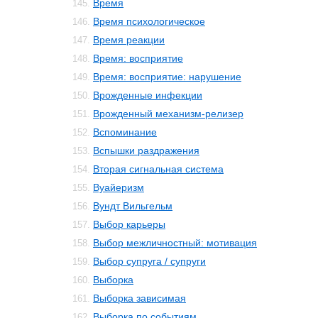
Время
145.
Время психологическое
146.
Время реакции
147.
Время: восприятие
148.
Время: восприятие: нарушение
149.
Врожденные инфекции
150.
Врожденный механизм-релизер
151.
Вспоминание
152.
Вспышки раздражения
153.
Вторая сигнальная система
154.
Вуайеризм
155.
Вундт Вильгельм
156.
Выбор карьеры
157.
Выбор межличностный: мотивация
158.
Выбор супруга / супруги
159.
Выборка
160.
Выборка зависимая
161.
Выборка по событиям
162.