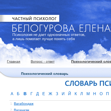
Психология не дает однозначных ответов,
а лишь помогает лучше понять себя
Главная
Вопрос - ответ
Психологический сло
Психологический словарь
В
А
Б
Г
Д
Е
Ж
З
И
Й
К
Л
М
Н
О
П
Вагабондаж
1.
Вагинизм
2.