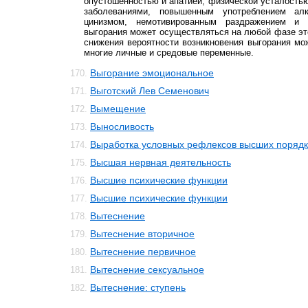
опустошенностью и апатией, физической усталость
заболеваниями, повышенным употреблением алк
цинизмом, немотивированным раздражением и 
выгорания может осуществляться на любой фазе эт
снижения вероятности возникновения выгорания мо
многие личные и средовые переменные.
Выгорание эмоциональное
170.
Выготский Лев Семенович
171.
Вымещение
172.
Выносливость
173.
Выработка условных рефлексов высших порядк
174.
Высшая нервная деятельность
175.
Высшие психические функции
176.
Высшие психические функции
177.
Вытеснение
178.
Вытеснение вторичное
179.
Вытеснение первичное
180.
Вытеснение сексуальное
181.
Вытеснение: ступень
182.