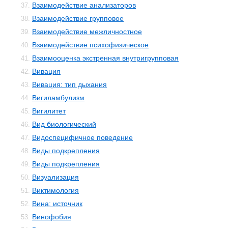
Взаимодействие анализаторов
37.
Взаимодействие групповое
38.
Взаимодействие межличностное
39.
Взаимодействие психофизическое
40.
Взаимооценка экстренная внутригрупповая
41.
Вивация
42.
Вивация: тип дыхания
43.
Вигиламбулизм
44.
Вигилитет
45.
Вид биологический
46.
Видоспецифичное поведение
47.
Виды подкрепления
48.
Виды подкрепления
49.
Визуализация
50.
Виктимология
51.
Вина: источник
52.
Винофобия
53.