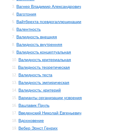
Вагнер Владимир Александрович
3.
Ваготония
4.
Вайтбрехта псевдогаллюцинации
5.
Валентность
6.
Валидность внешняя
7.
Валидность внутренняя
8.
Валидность концептуальная
9.
Валидность критериальная
10.
Валидность теоретическая
11.
Валидность теста
12.
Валидность эмпирическая
13.
Валидность: критерий
14.
Варианты организации усвоения
15.
Вацлавик Пауль
16.
Введенский Николай Евгеньевич
17.
Вдохновение
18.
Вебер Эрнст Генрих
19.