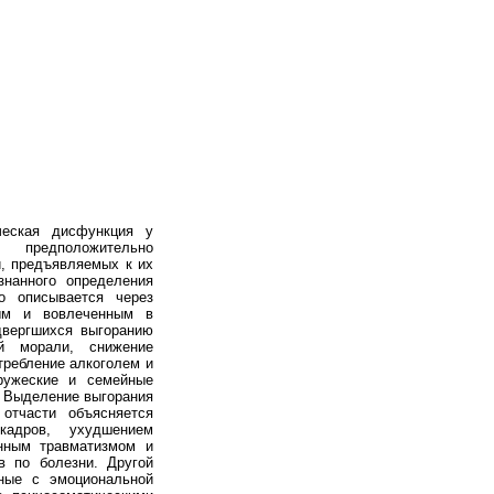
еская дисфункция у
предположительно
, предъявляемых к их
знанного определения
о описывается через
ным и вовлеченным в
двергшихся выгоранию
й морали, снижение
требление алкоголем и
ружеские и семейные
. Выделение выгорания
отчасти объясняется
кадров, ухудшением
енным травматизмом и
в по болезни. Другой
нные с эмоциональной