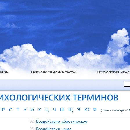
варь
Психологические тесты
Психология кажд
Р
С
Т
У
Ф
Х
Ц
Ч
Ш
Щ
Э
Ю
Я
(слов в словаре - 3
Воздействие абиотическое
92.
Воздействия шума
93.