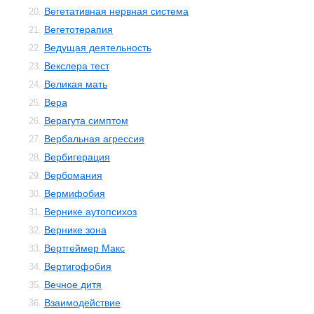
Вегетативная нервная система
20.
Вегетотерапия
21.
Ведущая деятельность
22.
Векслера тест
23.
Великая мать
24.
Вера
25.
Верагута симптом
26.
Вербальная агрессия
27.
Вербигерация
28.
Вербомания
29.
Вермифобия
30.
Вернике аутопсихоз
31.
Вернике зона
32.
Вертгеймер Макс
33.
Вертигофобия
34.
Вечное дитя
35.
Взаимодействие
36.