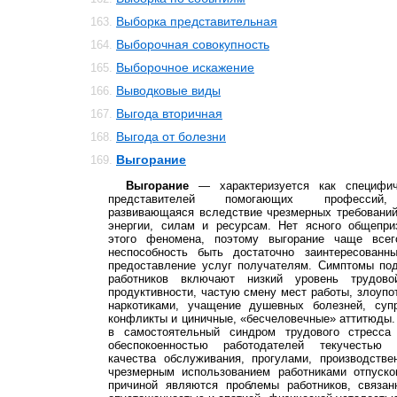
Выборка представительная
163.
Выборочная совокупность
164.
Выборочное искажение
165.
Выводковые виды
166.
Выгода вторичная
167.
Выгода от болезни
168.
Выгорание
169.
Выгорание
— характеризуется как специфич
представителей помогающих профессий, 
развивающаяся вследствие чрезмерных требований
энергии, силам и ресурсам. Нет ясного общепри
этого феномена, поэтому выгорание чаще всег
неспособность быть достаточно заинтересован
предоставление услуг получателям. Симптомы по
работников включают низкий уровень трудово
продуктивности, частую смену мест работы, злоупо
наркотиками, учащение душевных болезней, суп
конфликты и циничные, «бесчеловечные» аттитюды
в самостоятельный синдром трудового стресса 
обеспокоенностью работодателей текучестью 
качества обслуживания, прогулами, производств
чрезмерным использованием работниками отпуско
причиной являются проблемы работников, связа