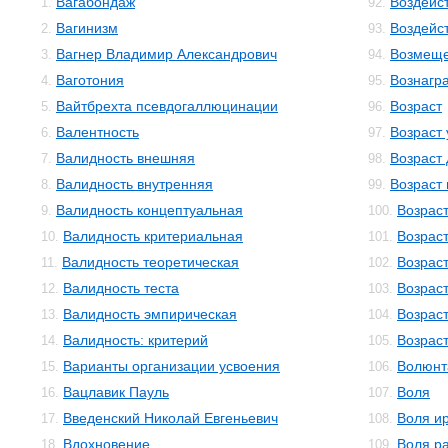
Вагабондаж
Воздейс
1.
92.
Вагинизм
Воздейс
2.
93.
Вагнер Владимир Александрович
Возмещ
3.
94.
Ваготония
Вознагр
4.
95.
Вайтбрехта псевдогаллюцинации
Возраст
5.
96.
Валентность
Возраст
6.
97.
Валидность внешняя
Возраст
7.
98.
Валидность внутренняя
Возраст
8.
99.
Валидность концептуальная
Возрас
9.
100.
Валидность критериальная
Возраст
10.
101.
Валидность теоретическая
Возрас
11.
102.
Валидность теста
Возрас
12.
103.
Валидность эмпирическая
Возрас
13.
104.
Валидность: критерий
Возрас
14.
105.
Варианты организации усвоения
Волюнт
15.
106.
Вацлавик Пауль
Воля
16.
107.
Введенский Николай Евгеньевич
Воля и
17.
108.
Вдохновение
Воля р
18.
109.