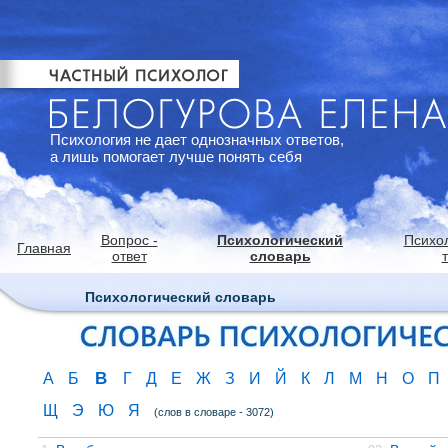
Психология не дает однозначных ответов,
а лишь помогает лучше понять себя
Вопрос -
Психологический
Психо
Главная
ответ
словарь
Психологический словарь
В
А
Б
Г
Д
Е
Ж
З
И
Й
К
Л
М
Н
О
П
Щ
Э
Ю
Я
(слов в словаре - 3072)