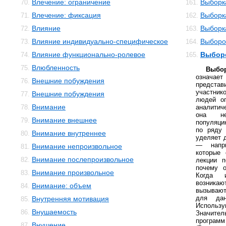
Влечение: ограничение
Выборк
70.
161.
Влечение: фиксация
Выборк
71.
162.
Влияние
Выборк
72.
163.
Влияние индивидуально-специфическое
Выборо
73.
164.
Влияние функционально-ролевое
Выборо
74.
165.
Влюбленность
75.
Выбо
означа
Внешние побуждения
76.
предст
участник
Внешние побуждения
77.
людей оп
Внимание
78.
аналитич
она не
Внимание внешнее
79.
популяци
по ряду 
Внимание внутреннее
80.
уделяет 
— напри
Внимание непроизвольное
81.
которые 
Внимание послепроизвольное
82.
лекции п
почему о
Внимание произвольное
83.
Когда и
возника
Внимание: объем
84.
вызывают
для да
Внутренняя мотивация
85.
Исполь
Внушаемость
86.
Значите
программ
Внушение
87.