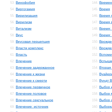
Винофобия
Времен
53.
144.
Виргогамия
Время
54.
145.
Вирилизация
Время 
55.
146.
Вирилизм
Время 
56.
147.
Витализм
Время:
57.
148.
Вкус
Время:
58.
149.
Вкусовая перцепция
Врожде
59.
150.
Власти комплекс
Врожде
60.
151.
Власть
Вспоми
61.
152.
Влечение
Вспышк
62.
153.
Влечение задержанное
Вторая
63.
154.
Влечение к жизни
Вуайер
64.
155.
Влечение к смерти
Вундт 
65.
156.
Влечение первичное
Выбор 
66.
157.
Влечение половое
Выбор 
67.
158.
Влечение сексуальное
Выбор с
68.
159.
Влечение: источник
Выборк
69.
160.