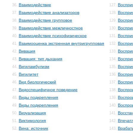
Взаимодействие
Восприя
36.
127.
Взаимодействие анализаторов
Воспри
37.
128.
Взаимодействие групповое
Воспри
38.
129.
Взаимодействие межличностное
Воспри
39.
130.
Взаимодействие психофизическое
Воспри
40.
131.
Взаимооценка экстренная внутригрупповая
Воспри
41.
132.
Вивация
Воспри
42.
133.
Вивация: тип дыхания
Воспри
43.
134.
Вигиламбулизм
Воспри
44.
135.
Вигилитет
Восприя
45.
136.
Вид биологический
Восприя
46.
137.
Видоспецифичное поведение
Воспро
47.
138.
Виды подкрепления
Воспро
48.
139.
Виды подкрепления
Воспро
49.
140.
Визуализация
Восста
50.
141.
Виктимология
Впечат
51.
142.
Вина: источник
Врабат
52.
143.