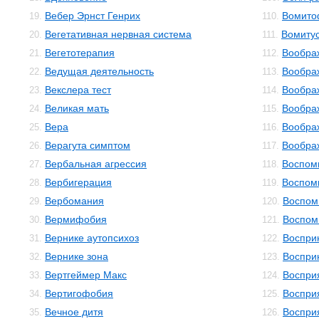
Вебер Эрнст Генрих
Вомито
19.
110.
Вегетативная нервная система
Вомиту
20.
111.
Вегетотерапия
Вообра
21.
112.
Ведущая деятельность
Вообра
22.
113.
Векслера тест
Вообра
23.
114.
Великая мать
Вообра
24.
115.
Вера
Вообра
25.
116.
Верагута симптом
Вообра
26.
117.
Вербальная агрессия
Воспом
27.
118.
Вербигерация
Воспом
28.
119.
Вербомания
Воспом
29.
120.
Вермифобия
Воспом
30.
121.
Вернике аутопсихоз
Воспри
31.
122.
Вернике зона
Воспри
32.
123.
Вертгеймер Макс
Воспри
33.
124.
Вертигофобия
Воспри
34.
125.
Вечное дитя
Воспри
35.
126.