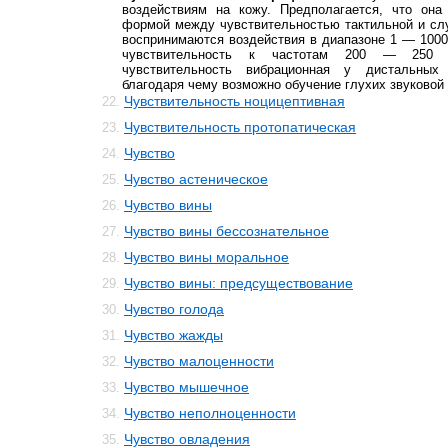
воздействиям на кожу. Предполагается, что она
формой между чувствительностью тактильной и сл
воспринимаются воздействия в диапазоне 1 — 1000
чувствительность к частотам 200 — 250 
чувствительность вибрационная у дистальных 
благодаря чему возможно обучение глухих звуковой 
Чувствительность ноцицептивная
22.
Чувствительность протопатическая
23.
Чувство
24.
Чувство астеническое
25.
Чувство вины
26.
Чувство вины бессознательное
27.
Чувство вины моральное
28.
Чувство вины: предсуществование
29.
Чувство голода
30.
Чувство жажды
31.
Чувство малоценности
32.
Чувство мышечное
33.
Чувство неполноценности
34.
Чувство овладения
35.