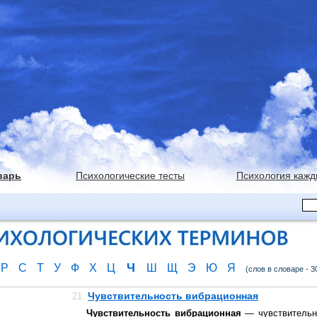
варь
Психологические тесты
Психология кажд
Ч
Р
С
Т
У
Ф
Х
Ц
Ш
Щ
Э
Ю
Я
(слов в словаре - 3
Чувствительность вибрационная
21.
Чувствительность вибрационная
— чувствительн