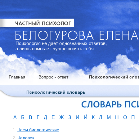
Психология не дает однозначных ответов,
а лишь помогает лучше понять себя
Главная
Вопрос - ответ
Психологический сло
Психологический словарь
А
Б
В
Г
Д
Е
Ж
З
И
Й
К
Л
М
Н
О
П
Часы биологические
1.
Человек
2.