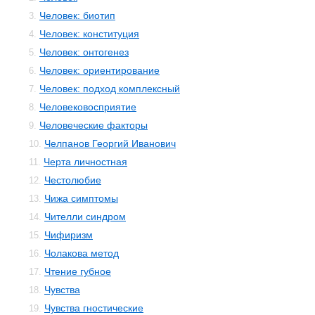
Человек: биотип
3.
Человек: конституция
4.
Человек: онтогенез
5.
Человек: ориентирование
6.
Человек: подход комплексный
7.
Человековосприятие
8.
Человеческие факторы
9.
Челпанов Георгий Иванович
10.
Черта личностная
11.
Честолюбие
12.
Чижа симптомы
13.
Чителли синдром
14.
Чифиризм
15.
Чолакова метод
16.
Чтение губное
17.
Чувства
18.
Чувства гностические
19.